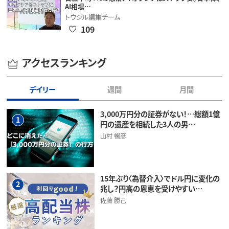
AI相場…
トウシル編集チーム
109
アクセスランキング
デイリー
週間
月間
3,000万円分の証券がない！…総額1億
1
円の遺産を相続した3人の男…
山村 暢彦
15年ぶり〈為替介入〉でドル円に変化の
2
兆し？円高の恩恵を受けやすい…
佐藤 勝己