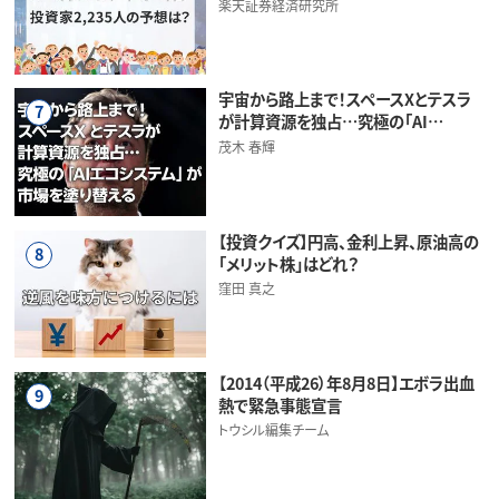
楽天証券経済研究所
宇宙から路上まで！スペースXとテスラ
7
が計算資源を独占…究極の「AI…
茂木 春輝
【投資クイズ】円高、金利上昇、原油高の
8
「メリット株」はどれ？
窪田 真之
【2014（平成26）年8月8日】エボラ出血
9
熱で緊急事態宣言
トウシル編集チーム