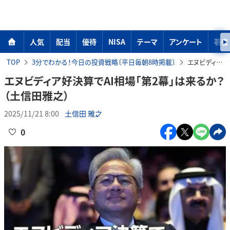
人気
配当
優待
NISA
テーマ
アンケート
著者
TOP
3分でわかる！今日の投資戦略〔平日毎朝8時掲載〕
エヌビディア好決算でAI相場「第2幕」は来るか？（土信田雅之）
エヌビディア好決算でAI相場「第2幕」は来るか？
（土信田雅之）
2025/11/21 8:00
土信田 雅之
0