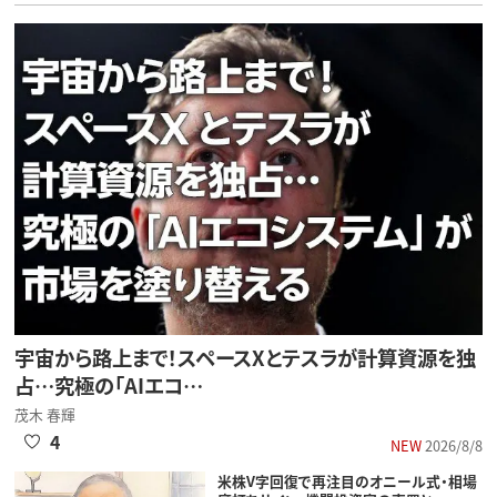
宇宙から路上まで！スペースXとテスラが計算資源を独
占…究極の「AIエコ…
茂木 春輝
4
NEW
2026/8/8
米株V字回復で再注目のオニール式・相場