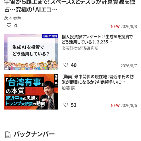
宇宙から路上まで！スペースXとテスラが計算資源を独
占…究極の「AIエコ…
茂木 春輝
4
NEW
2026/8/8
個人投資家アンケート：「生成AIを投資で
どう活用している？」2,235…
楽天証券経済研究所
40
2026/8/7
［動画］米中関係の現在地：習近平氏の訪
米が節目になるか？AI覇権争いに…
加藤 嘉一
53
NEW
2026/8/6
バックナンバー