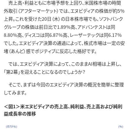
売上高・利益ともに市場予想を上回り、米国株市場の時間
外取引（アフターマーケット）では、エヌビディアの株価が約5％
上昇。これを受けた20日（木）の日本株市場でも、ソフトバンク
グループの株価は前日比で1.89％高、アドバンテストは同
8.80％高、ディスコは同6.87％高、レーザーテックは同6.17％
でした。エヌビディア決算の通過によって、株式市場は一定の安
堵（あんど）感でポジティブに反応した格好です。
では、エヌビディア決算によって、このままAI相場は上昇し、
「第2幕」を迎えることになるのでしょうか？
そこで、まずは今回のエヌビディア決算の概況を簡単に整理
してみます。
＜図1＞米エヌビディアの売上高、純利益、売上高および純利
益成長率の推移