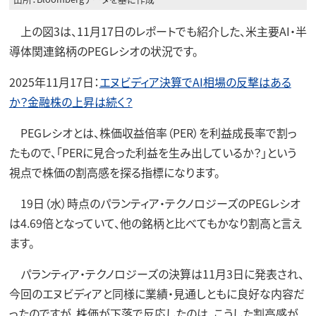
上の図3は、11月17日のレポートでも紹介した、米主要AI・半
導体関連銘柄のPEGレシオの状況です。
2025年11月17日：
エヌビディア決算でAI相場の反撃はある
か？金融株の上昇は続く？
PEGレシオとは、株価収益倍率（PER）を利益成長率で割っ
たもので、「PERに見合った利益を生み出しているか？」という
視点で株価の割高感を探る指標になります。
19日（水）時点のパランティア・テクノロジーズのPEGレシオ
は4.69倍となっていて、他の銘柄と比べてもかなり割高と言え
ます。
パランティア・テクノロジーズの決算は11月3日に発表され、
今回のエヌビディアと同様に業績・見通しともに良好な内容だ
ったのですが、株価が下落で反応したのは、こうした割高感が