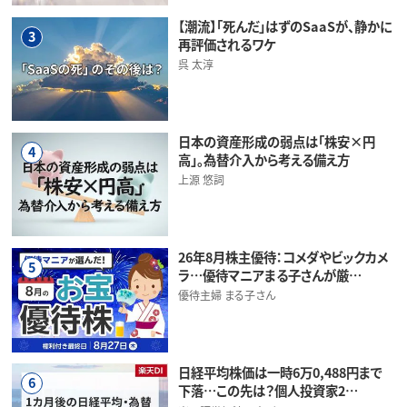
【潮流】「死んだ」はずのSaaSが、静かに
3
再評価されるワケ
呉 太淳
日本の資産形成の弱点は「株安×円
4
高」。為替介入から考える備え方
上源 悠詞
26年8月株主優待：コメダやビックカメ
5
ラ…優待マニアまる子さんが厳…
優待主婦 まる子さん
日経平均株価は一時6万0,488円まで
6
下落…この先は？個人投資家2…