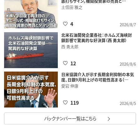
底打ちサイン。機関投資家の売買と…
土信田 雅之
4
2026/8/7
北米石油開発企業各社：ホルムズ海峡封
鎖影響で驚異的な好決算（西 勇太郎）
西 勇太郎
12
2026/8/6
日米協調介入が示す長期金利抑制の本気
度、日銀9月利上げの可能性高まる（…
愛宕 伸康
119
2026/8/5
バックナンバー一覧はこちら