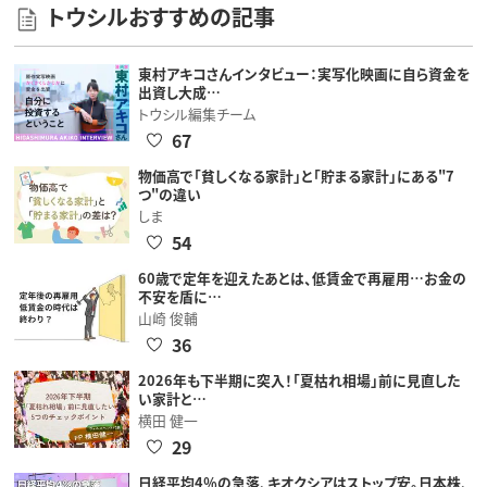
トウシルおすすめの記事
東村アキコさんインタビュー：実写化映画に自ら資金を
出資し大成…
トウシル編集チーム
67
物価高で「貧しくなる家計」と「貯まる家計」にある"7
つ"の違い
しま
54
60歳で定年を迎えたあとは、低賃金で再雇用…お金の
不安を盾に…
山崎 俊輔
36
2026年も下半期に突入！「夏枯れ相場」前に見直した
い家計と…
横田 健一
29
日経平均4％の急落、キオクシアはストップ安。日本株、