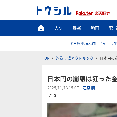
トップ
人気
最新
動画
配
#日経平均株価
#AI
#
TOP
外為市場アウトルック
日本円の
日本円の崩壊は狂った
2025/11/13 15:07
石原 順
0