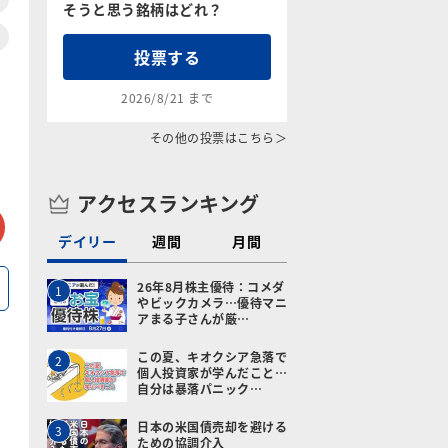
そうと思う銘柄はどれ？
投票する
2026/8/21 まで
その他の投票はこちら＞
アクセスランキング
tter
メールで送る
デイリー
週間
月間
26年8月株主優待：コメダ
1
やビックカメラ…優待マニ
アまる子さんが厳…
この夏、キオクシア急落で
2
個人投資家が学んだこと…
自分は暴落パニック…
日本の米国債売却を避ける
3
ための協調介入