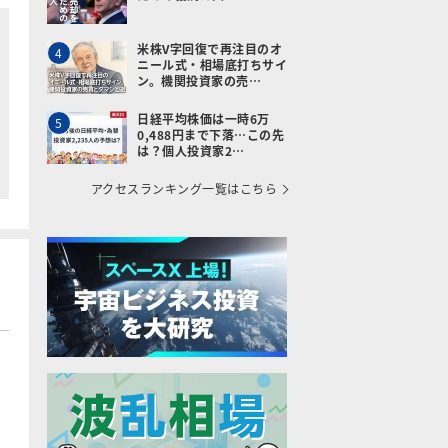
米株V字回復で再注目のオ
4
ニール式・相場底打ちサイ
ン。機関投資家の売…
日経平均株価は一時6万
5
0,488円まで下落…この先
は？個人投資家2…
アクセスランキング一覧はこちら