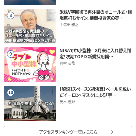
米株V字回復で再注目のオニール式・相
8
場底打ちサイン。機関投資家の売…
土信田 雅之
NISAで中小型株 8月末に入れ替え判
9
定！次期TOPIX新規採用候…
岡村 友哉
【解説】スペースX初決算！ベールを脱い
10
だイーロン・マスクによる「宇…
茂木 春輝
アクセスランキング一覧はこちら