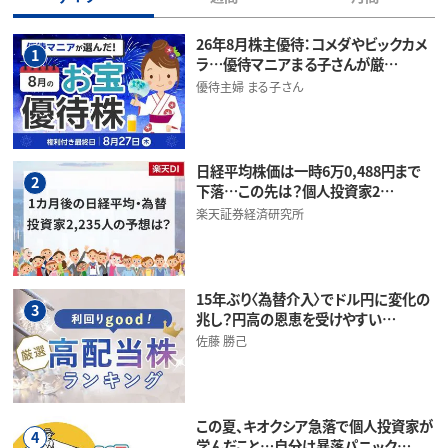
26年8月株主優待：コメダやビックカメ
1
ラ…優待マニアまる子さんが厳…
優待主婦 まる子さん
日経平均株価は一時6万0,488円まで
2
下落…この先は？個人投資家2…
楽天証券経済研究所
15年ぶり〈為替介入〉でドル円に変化の
3
兆し？円高の恩恵を受けやすい…
佐藤 勝己
この夏、キオクシア急落で個人投資家が
4
学んだこと…自分は暴落パニック…