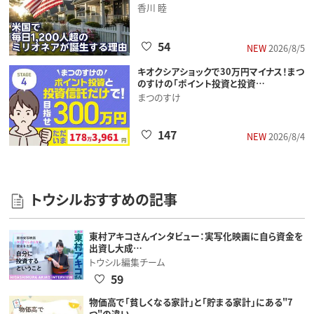
香川 睦
54
NEW
2026/8/5
キオクシアショックで30万円マイナス！まつ
のすけの「ポイント投資と投資…
まつのすけ
147
NEW
2026/8/4
トウシルおすすめの記事
東村アキコさんインタビュー：実写化映画に自ら資金を
出資し大成…
トウシル編集チーム
59
物価高で「貧しくなる家計」と「貯まる家計」にある"7
つ"の違い