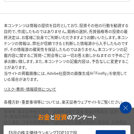
本コンテンツは情報の提供を目的としており、投資その他の行動を勧誘する
目的で、作成したものではありません。銘柄の選択、売買価格等の投資の最
終決定は、お客様ご自身でご判断いただきますようお願いいたします。本コン
テンツの情報は、弊社が信頼できると判断した情報源から入手したものです
が、その情報源の確実性を保証したものではありません。本コンテンツの記
載内容に関するご質問・ご照会等には一切お答え致しかねますので予めご了
承お願い致します。また、本コンテンツの記載内容は、予告なしに変更するこ
とがあります。
当サイトの掲載画像には、Adobe社提供の画像生成AI「Firefly」を使用して
いる場合があります。
リスク・費用・情報提供について
各種方針・重要事項等については、楽天証券ウェブサイトをご覧ください。
商号等：楽天証券株式会社／金融商品取引業者 関東財務局長（金商）第195
お金
投資
と
のアンケート
号、商品先物取引業者
加入協会：日本証券業協会、一般社団法人金融先物取引業協会、日本商品
先物取引協会、一般社団法人第二種金融商品取引業協会、一般社団法人資
産運用業協会
【8月の株主優待ランキングTOP10で投