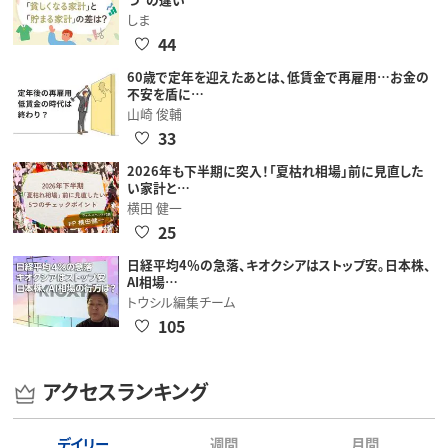
しま
44
60歳で定年を迎えたあとは、低賃金で再雇用…お金の
不安を盾に…
山崎 俊輔
33
2026年も下半期に突入！「夏枯れ相場」前に見直した
い家計と…
横田 健一
25
日経平均4％の急落、キオクシアはストップ安。日本株、
AI相場…
トウシル編集チーム
105
アクセスランキング
デイリー
週間
月間