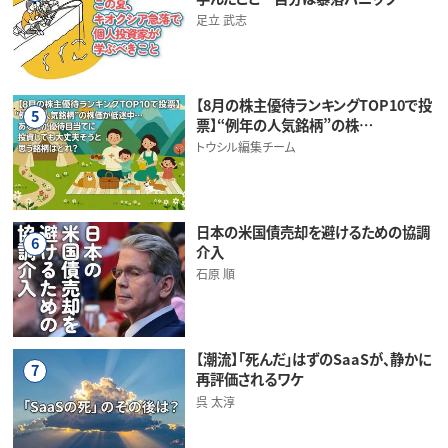
足立 武志
【8月の株主優待ランキングTOP10で投
5
票】“例年の人気銘柄”の株…
トウシル編集チーム
日本の米国債売却を避けるための協調
6
介入
石原 順
【潮流】「死んだ」はずのSaaSが、静かに
7
再評価されるワケ
呉 太淳