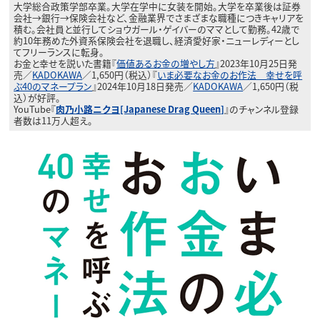
大学総合政策学部卒業。大学在学中に女装を開始。大学を卒業後は証券
会社→銀行→保険会社など、金融業界でさまざまな職種につきキャリアを
積む。会社員と並行してショウガール・ゲイバーのママとして勤務。42歳で
約10年務めた外資系保険会社を退職し、経済愛好家・ニューレディーとし
てフリーランスに転身。
お金と幸せを説いた書籍『
価値あるお金の増やし方
』2023年10月25日発
売／
KADOKAWA
／1,650円（税込）『
いま必要なお金のお作法 幸せを呼
ぶ40のマネープラン
』2024年10月18日発売／
KADOKAWA
／1,650円（税
込）が好評。
YouTube『
肉乃小路ニクヨ[Japanese Drag Queen]
』のチャンネル登録
者数は11万人超え。