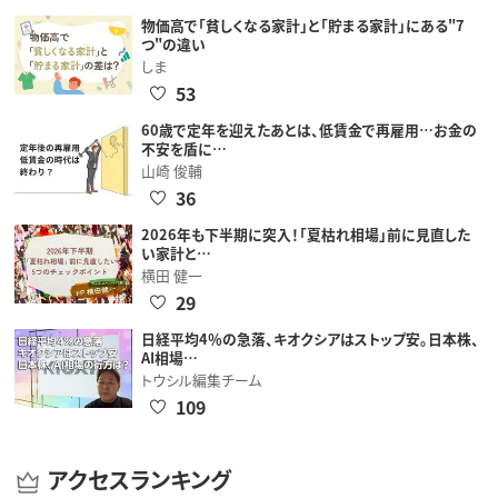
物価高で「貧しくなる家計」と「貯まる家計」にある"7
つ"の違い
しま
53
60歳で定年を迎えたあとは、低賃金で再雇用…お金の
不安を盾に…
山崎 俊輔
36
2026年も下半期に突入！「夏枯れ相場」前に見直した
い家計と…
横田 健一
29
日経平均4％の急落、キオクシアはストップ安。日本株、
AI相場…
トウシル編集チーム
109
アクセスランキング