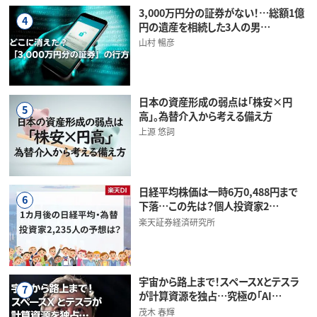
3,000万円分の証券がない！…総額1億
4
円の遺産を相続した3人の男…
山村 暢彦
日本の資産形成の弱点は「株安×円
5
高」。為替介入から考える備え方
上源 悠詞
日経平均株価は一時6万0,488円まで
6
下落…この先は？個人投資家2…
楽天証券経済研究所
宇宙から路上まで！スペースXとテスラ
7
が計算資源を独占…究極の「AI…
茂木 春輝