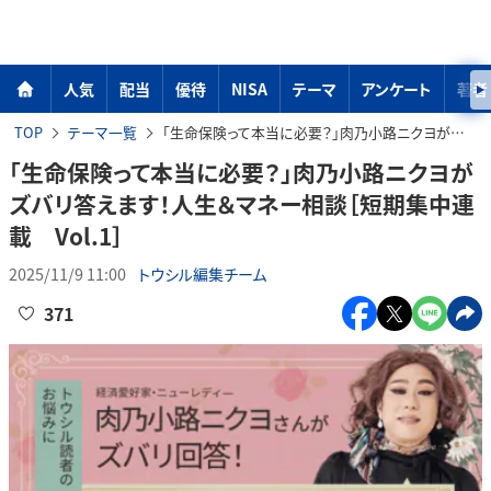
人気
配当
優待
NISA
テーマ
アンケート
著者
TOP
テーマ一覧
「生命保険って本当に必要？」肉乃小路ニクヨがズバリ答えます！人生＆マネー相談［短期集中連載 Vol.1］
「生命保険って本当に必要？」肉乃小路ニクヨが
ズバリ答えます！人生＆マネー相談［短期集中連
載 Vol.1］
2025/11/9 11:00
トウシル編集チーム
371