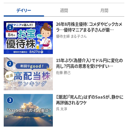
デイリー
週間
月間
26年8月株主優待：コメダやビックカメ
1
ラ…優待マニアまる子さんが厳…
優待主婦 まる子さん
15年ぶり〈為替介入〉でドル円に変化の
2
兆し？円高の恩恵を受けやすい…
佐藤 勝己
【潮流】「死んだ」はずのSaaSが、静かに
3
再評価されるワケ
呉 太淳