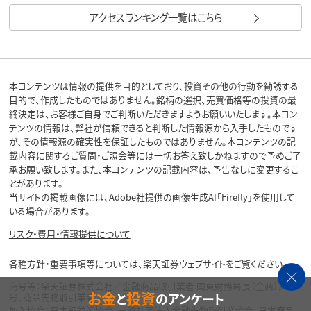
アクセスランキング一覧はこちら
本コンテンツは情報の提供を目的としており、投資その他の行動を勧誘する
目的で、作成したものではありません。銘柄の選択、売買価格等の投資の最
終決定は、お客様ご自身でご判断いただきますようお願いいたします。本コン
テンツの情報は、弊社が信頼できると判断した情報源から入手したものです
が、その情報源の確実性を保証したものではありません。本コンテンツの記
載内容に関するご質問・ご照会等には一切お答え致しかねますので予めご了
承お願い致します。また、本コンテンツの記載内容は、予告なしに変更するこ
とがあります。
当サイトの掲載画像には、Adobe社提供の画像生成AI「Firefly」を使用して
いる場合があります。
リスク・費用・情報提供について
各種方針・重要事項等については、楽天証券ウェブサイトをご覧ください。
商号等：楽天証券株式会社／金融商品取引業者 関東財務局長（金商）第195
お金
投資
と
のアンケート
号、商品先物取引業者
加入協会：日本証券業協会、一般社団法人金融先物取引業協会、日本商品