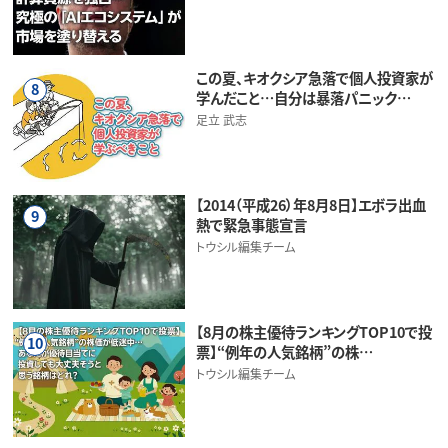
この夏、キオクシア急落で個人投資家が
8
学んだこと…自分は暴落パニック…
足立 武志
【2014（平成26）年8月8日】エボラ出血
9
熱で緊急事態宣言
トウシル編集チーム
【8月の株主優待ランキングTOP10で投
10
票】“例年の人気銘柄”の株…
トウシル編集チーム