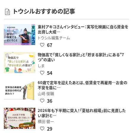
トウシルおすすめの記事
東村アキコさんインタビュー：実写化映画に自ら資金を
出資し大成…
トウシル編集チーム
67
物価高で「貧しくなる家計」と「貯まる家計」にある"7
つ"の違い
しま
54
60歳で定年を迎えたあとは、低賃金で再雇用…お金の
不安を盾に…
山崎 俊輔
36
2026年も下半期に突入！「夏枯れ相場」前に見直した
い家計と…
横田 健一
29