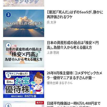
【潮流】「死んだ」はずのSaaSが、静かに
3
再評価されるワケ
呉 太淳
日本の資産形成の弱点は「株安×円
4
高」。為替介入から考える備え方
上源 悠詞
26年8月株主優待：コメダやビックカメ
5
ラ…優待マニアまる子さんが厳…
優待主婦 まる子さん
日経平均株価は一時6万0,488円まで
6