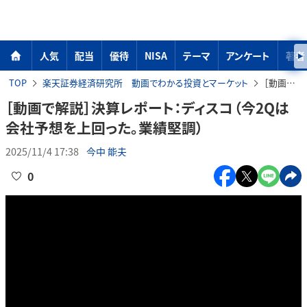
人気
配当
優待
NISA
テーマ
アンケート
著者
TOP
楽天証券経済研究所 動画でわかる投資とマーケット
［動画で解説］決算レポート：ディスコ（今2Qは会社予想を上回った。業績堅調）
［動画で解説］決算レポート：ディスコ（今2Qは
会社予想を上回った。業績堅調）
2025/11/4 17:38
今中 能夫
0