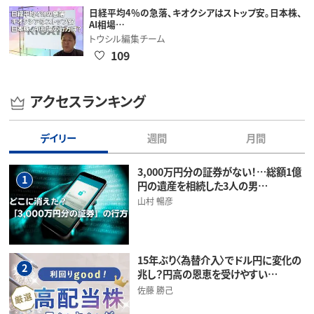
日経平均4％の急落、キオクシアはストップ安。日本株、
AI相場…
トウシル編集チーム
109
アクセスランキング
デイリー
週間
月間
3,000万円分の証券がない！…総額1億
1
円の遺産を相続した3人の男…
山村 暢彦
15年ぶり〈為替介入〉でドル円に変化の
2
兆し？円高の恩恵を受けやすい…
佐藤 勝己