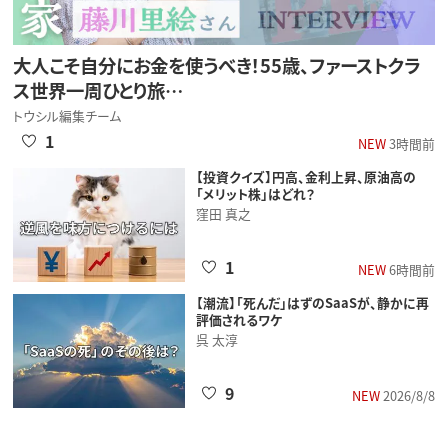
大人こそ自分にお金を使うべき！55歳、ファーストクラ
ス世界一周ひとり旅…
トウシル編集チーム
1
NEW
3時間前
【投資クイズ】円高、金利上昇、原油高の
「メリット株」はどれ？
窪田 真之
1
NEW
6時間前
【潮流】「死んだ」はずのSaaSが、静かに再
評価されるワケ
呉 太淳
9
NEW
2026/8/8