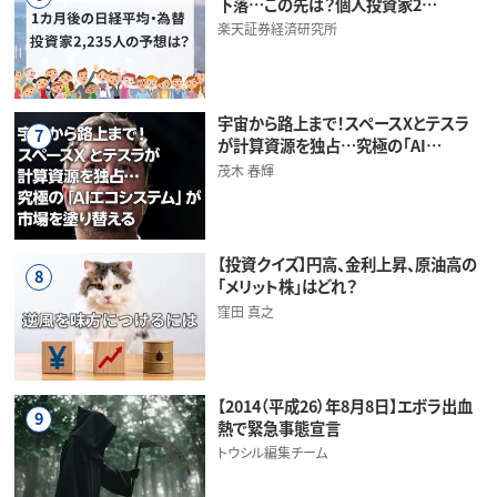
下落…この先は？個人投資家2…
楽天証券経済研究所
宇宙から路上まで！スペースXとテスラ
7
が計算資源を独占…究極の「AI…
茂木 春輝
【投資クイズ】円高、金利上昇、原油高の
8
「メリット株」はどれ？
窪田 真之
【2014（平成26）年8月8日】エボラ出血
9
熱で緊急事態宣言
トウシル編集チーム