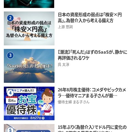
日本の資産形成の弱点は「株安×円
2
高」。為替介入から考える備え方
上源 悠詞
【潮流】「死んだ」はずのSaaSが、静かに
3
再評価されるワケ
呉 太淳
26年8月株主優待：コメダやビックカメ
4
ラ…優待マニアまる子さんが厳…
優待主婦 まる子さん
15年ぶり〈為替介入〉でドル円に変化の
5