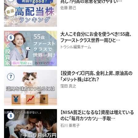
兆し？円高の恩恵を受けやすい…
佐藤 勝己
大人こそ自分にお金を使うべき！55歳、
6
ファーストクラス世界一周ひと…
トウシル編集チーム
【投資クイズ】円高、金利上昇、原油高の
7
「メリット株」はどれ？
窪田 真之
【NISA貧乏になるな】資産は増えている
8
のに「毎月カツカツ」…手取…
石川 亜希子