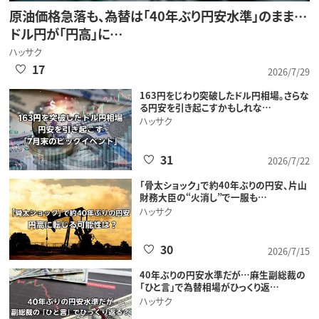
原油価格急落も、為替は「40年ぶり円安水準」のまま…
ドル円が「円高」に…
ハッサク
17
2026/7/29
163円をじわり突破したドル円相場。さらな
る円安を引き起こすかもしれな…
ハッサク
31
2026/7/22
「骨太ショック」で約40年ぶりの円安、片山
財務大臣の“火消し”で一服も…
ハッサク
30
2026/7/15
40年ぶりの円安水準だが…麻生副総裁の
「ひと言」で為替相場がひっくり返…
ハッサク