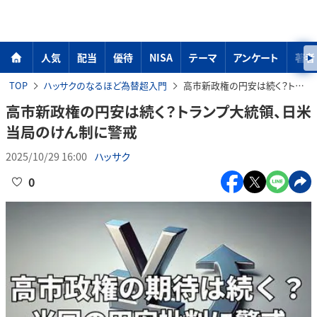
人気
配当
優待
NISA
テーマ
アンケート
著者
TOP
ハッサクのなるほど為替超入門
高市新政権の円安は続く？トランプ大統領、日米当局のけん制に警戒
高市新政権の円安は続く？トランプ大統領、日米
当局のけん制に警戒
2025/10/29 16:00
ハッサク
0