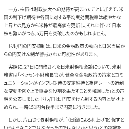
一方、株価は財政拡大への期待が高まったことに加えて、米
国の利下げ期待や各国に対する平均実効関税率は緩やかな
上昇との見方から米株が最高値を更新し、それに伴って日本
株も勢いがつき、5万円を突破したのかもしれません。
ドル/円の円安抑制は、日米の金融政策の動向と日米当局か
らの円安けん制が警戒された可能性があります。
実際に、27日に開催された日米財務相会談について、米財
務省は「ベッセント財務長官が、健全な金融政策の策定とコミ
ュニケーションがインフレ期待の安定維持と為替レートの過剰
な変動を防ぐ上で重要な役割を果たすことを強調した」との声
明を公表しました。ドル/円は、円安をけん制する内容と受け止
められ、一時151円台後半まで円高に行きました。
しかし、片山さつき財務相が、「（日銀による利上げを）促すと
いうようなことではなかったのではないかと思う」との認識を