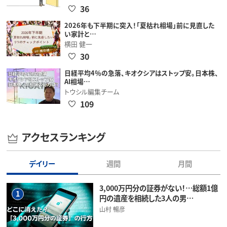
36
2026年も下半期に突入！「夏枯れ相場」前に見直した
い家計と…
横田 健一
30
日経平均4％の急落、キオクシアはストップ安。日本株、
AI相場…
トウシル編集チーム
109
アクセスランキング
デイリー
週間
月間
3,000万円分の証券がない！…総額1億
1
円の遺産を相続した3人の男…
山村 暢彦