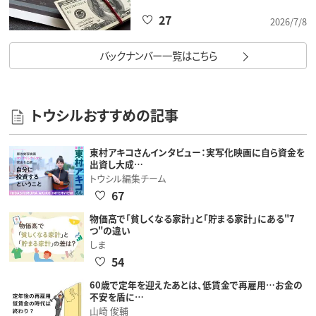
27
2026/7/8
バックナンバー一覧はこちら
トウシルおすすめの記事
東村アキコさんインタビュー：実写化映画に自ら資金を
出資し大成…
トウシル編集チーム
67
物価高で「貧しくなる家計」と「貯まる家計」にある"7
つ"の違い
しま
54
60歳で定年を迎えたあとは、低賃金で再雇用…お金の
不安を盾に…
山崎 俊輔