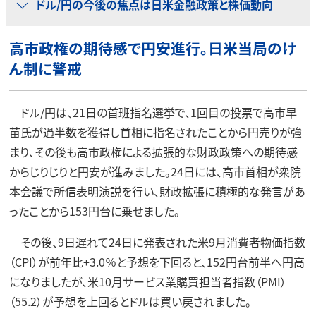
ドル/円の今後の焦点は日米金融政策と株価動向
高市政権の期待感で円安進行。日米当局のけ
ん制に警戒
ドル/円は、21日の首班指名選挙で、1回目の投票で高市早
苗氏が過半数を獲得し首相に指名されたことから円売りが強
まり、その後も高市政権による拡張的な財政政策への期待感
からじりじりと円安が進みました。24日には、高市首相が衆院
本会議で所信表明演説を行い、財政拡張に積極的な発言があ
ったことから153円台に乗せました。
その後、9日遅れて24日に発表された米9月消費者物価指数
（CPI）が前年比+3.0％と予想を下回ると、152円台前半へ円高
になりましたが、米10月サービス業購買担当者指数（PMI）
（55.2）が予想を上回るとドルは買い戻されました。