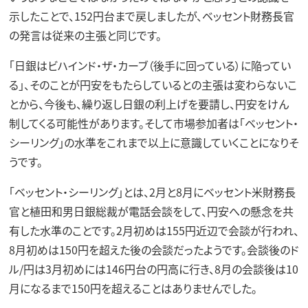
示したことで、152円台まで戻しましたが、ベッセント財務長官
の発言は従来の主張と同じです。
「日銀はビハインド・ザ・カーブ（後手に回っている）に陥ってい
る」、そのことが円安をもたらしているとの主張は変わらないこ
とから、今後も、繰り返し日銀の利上げを要請し、円安をけん
制してくる可能性があります。そして市場参加者は「ベッセント・
シーリング」の水準をこれまで以上に意識していくことになりそ
うです。
「ベッセント・シーリング」とは、2月と8月にベッセント米財務長
官と植田和男日銀総裁が電話会談をして、円安への懸念を共
有した水準のことです。2月初めは155円近辺で会談が行われ、
8月初めは150円を超えた後の会談だったようです。会談後のド
ル/円は3月初めには146円台の円高に行き、8月の会談後は10
月になるまで150円を超えることはありませんでした。