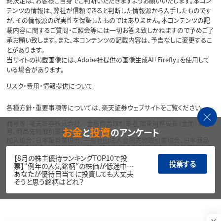
終決定は、お客様ご自身でご判断いただきますようお願いいたします。本コン
テンツの情報は、弊社が信頼できると判断した情報源から入手したものです
が、その情報源の確実性を保証したものではありません。本コンテンツの記
載内容に関するご質問・ご照会等には一切お答え致しかねますので予めご了
承お願い致します。また、本コンテンツの記載内容は、予告なしに変更するこ
とがあります。
当サイトの掲載画像には、Adobe社提供の画像生成AI「Firefly」を使用して
いる場合があります。
リスク・費用・情報提供について
各種方針・重要事項等については、楽天証券ウェブサイトをご覧ください。
商号等：楽天証券株式会社／金融商品取引業者 関東財務局長（金商）第195
お金
投資
と
のアンケート
号、商品先物取引業者
加入協会：日本証券業協会、一般社団法人金融先物取引業協会、日本商品
先物取引協会、一般社団法人第二種金融商品取引業協会、一般社団法人資
産運用業協会
【8月の株主優待ランキングTOP10で投
投票する
票】“例年の人気銘柄”の株価が低迷中…
Copyright©
あなたが優待目当てに投資しても大丈夫
1999-2026 Rakuten Securities, Inc. All
そうと思う銘柄はどれ？
Rights Reserved.