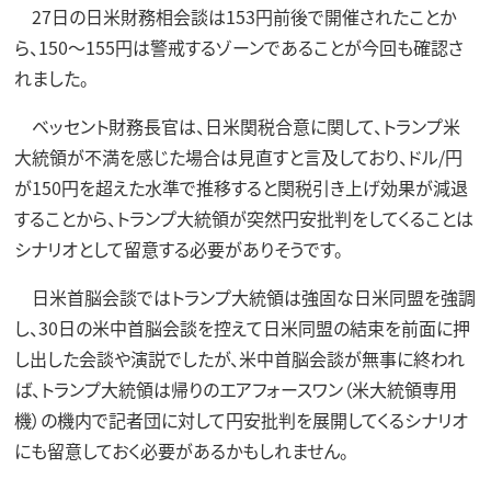
27日の日米財務相会談は153円前後で開催されたことか
ら、150～155円は警戒するゾーンであることが今回も確認さ
れました。
ベッセント財務長官は、日米関税合意に関して、トランプ米
大統領が不満を感じた場合は見直すと言及しており、ドル/円
が150円を超えた水準で推移すると関税引き上げ効果が減退
することから、トランプ大統領が突然円安批判をしてくることは
シナリオとして留意する必要がありそうです。
日米首脳会談ではトランプ大統領は強固な日米同盟を強調
し、30日の米中首脳会談を控えて日米同盟の結束を前面に押
し出した会談や演説でしたが、米中首脳会談が無事に終われ
ば、トランプ大統領は帰りのエアフォースワン（米大統領専用
機）の機内で記者団に対して円安批判を展開してくるシナリオ
にも留意しておく必要があるかもしれません。