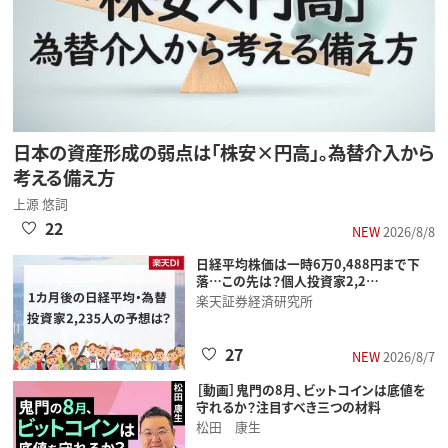
日本の資産形成の弱点は「株安×円高」。為替介入から
考える備え方
上源 悠詞
22
NEW
2026/8/8
日経平均株価は一時6万0,488円まで下
落…この先は？個人投資家2,2…
楽天証券経済研究所
27
NEW
2026/8/7
［動画］鬼門の8月、ビットコインは底値を
守れるか？注目すべき三つの材料
松田 康生