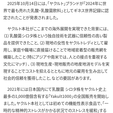
2025年10月14日には、「ヤクルト」ブランドが「2024年に世
界で最も売れた乳酸・乳酸菌飲料」としてギネス世界記録に認
定されたことが発表されました。
ヤクルト本社がここまでの海外展開を実現できた背景には、
（1）乳酸菌シロタ株という独自技術を武器に信頼性の高い製
品を提供できたこと、（2）現地の女性をヤクルトレディとして雇
用し、家庭や職場に直接届けることで地域密着型の販売網を
構築したこと（特にアジアや南米では、人との接点を重視する
文化にマッチ）、（3）現地生産・現地販売の地産地消モデルを実
現することでコストを抑えるとともに地元の雇用を生み出して
社会的信頼を獲得したこと、などの要因があります。
2021年には日本国内にて乳酸菌 シロタ株をヤクルト史上
最多の1,000億個含有する「Yakult1000」の全国販売を開始し
ました。ヤクルト本社としては初めての機能性表示食品で、「一
時的な精神的ストレスがかかる状況でのストレスを緩和」する