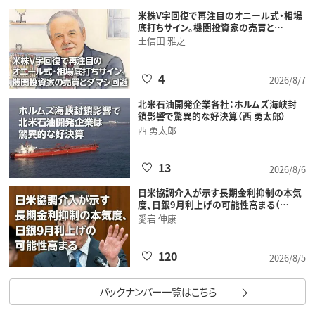
米株V字回復で再注目のオニール式・相場
底打ちサイン。機関投資家の売買と…
土信田 雅之
4
2026/8/7
北米石油開発企業各社：ホルムズ海峡封
鎖影響で驚異的な好決算（西 勇太郎）
西 勇太郎
13
2026/8/6
日米協調介入が示す長期金利抑制の本気
度、日銀9月利上げの可能性高まる（…
愛宕 伸康
120
2026/8/5
バックナンバー一覧はこちら