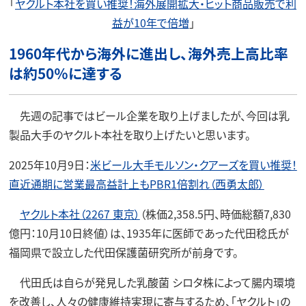
「
ヤクルト本社を買い推奨！海外展開拡大・ヒット商品販売で利
益が10年で倍増
」
1960年代から海外に進出し、海外売上高比率
は約50％に達する
先週の記事ではビール企業を取り上げましたが、今回は乳
製品大手のヤクルト本社を取り上げたいと思います。
2025年10月9日：
米ビール大手モルソン・クアーズを買い推奨！
直近通期に営業最高益計上もPBR1倍割れ（西勇太郎）
ヤクルト本社（2267 東京）
（株価2,358.5円、時価総額7,830
億円：10月10日終値）は、1935年に医師であった代田稔氏が
福岡県で設立した代田保護菌研究所が前身です。
代田氏は自らが発見した乳酸菌 シロタ株によって腸内環境
を改善し、人々の健康維持実現に寄与するため、「ヤクルト」の