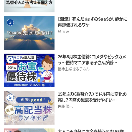
【潮流】「死んだ」はずのSaaSが、静かに
3
再評価されるワケ
呉 太淳
26年8月株主優待：コメダやビックカメ
4
ラ…優待マニアまる子さんが厳…
優待主婦 まる子さん
15年ぶり〈為替介入〉でドル円に変化の
5
兆し？円高の恩恵を受けやすい…
佐藤 勝己
大人こそ自分にお金を使うべき！55歳、