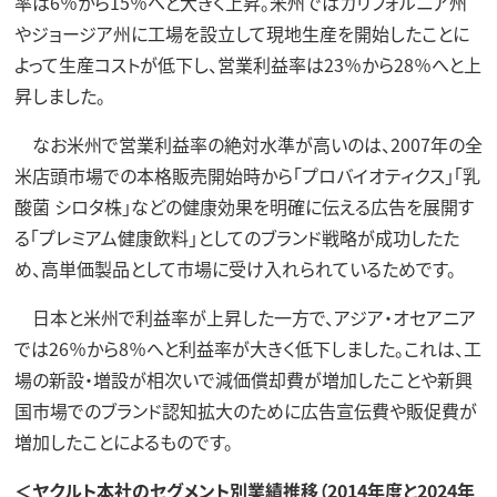
率は6％から15％へと大きく上昇。米州ではカリフォルニア州
やジョージア州に工場を設立して現地生産を開始したことに
よって生産コストが低下し、営業利益率は23％から28％へと上
昇しました。
なお米州で営業利益率の絶対水準が高いのは、2007年の全
米店頭市場での本格販売開始時から「プロバイオティクス」「乳
酸菌 シロタ株」などの健康効果を明確に伝える広告を展開す
る「プレミアム健康飲料」としてのブランド戦略が成功したた
め、高単価製品として市場に受け入れられているためです。
日本と米州で利益率が上昇した一方で、アジア・オセアニア
では26％から8％へと利益率が大きく低下しました。これは、工
場の新設・増設が相次いで減価償却費が増加したことや新興
国市場でのブランド認知拡大のために広告宣伝費や販促費が
増加したことによるものです。
＜ヤクルト本社のセグメント別業績推移（2014年度と2024年