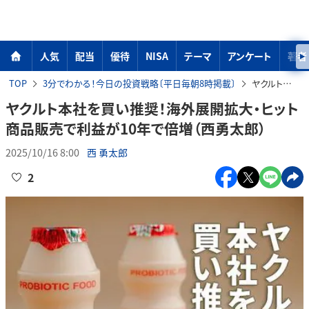
人気
配当
優待
NISA
テーマ
アンケート
著者
TOP
3分でわかる！今日の投資戦略〔平日毎朝8時掲載〕
ヤクルト本社を買い推奨！海外展開拡大・ヒット商品販売で利益が10年で倍増（西勇太郎）
ヤクルト本社を買い推奨！海外展開拡大・ヒット
商品販売で利益が10年で倍増（西勇太郎）
2025/10/16 8:00
西 勇太郎
2