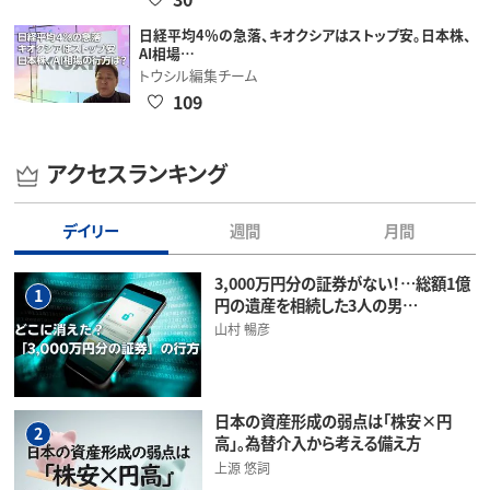
日経平均4％の急落、キオクシアはストップ安。日本株、
AI相場…
トウシル編集チーム
109
アクセスランキング
デイリー
週間
月間
3,000万円分の証券がない！…総額1億
1
円の遺産を相続した3人の男…
山村 暢彦
日本の資産形成の弱点は「株安×円
2
高」。為替介入から考える備え方
上源 悠詞