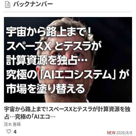
バックナンバー
宇宙から路上まで！スペースXとテスラが計算資源を独
占…究極の「AIエコ…
茂木 春輝
4
NEW
2026/8/8