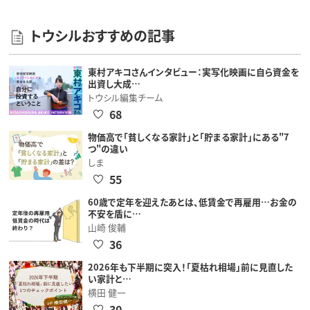
トウシルおすすめの記事
東村アキコさんインタビュー：実写化映画に自ら資金を
出資し大成…
トウシル編集チーム
68
物価高で「貧しくなる家計」と「貯まる家計」にある"7
つ"の違い
しま
55
60歳で定年を迎えたあとは、低賃金で再雇用…お金の
不安を盾に…
山崎 俊輔
36
2026年も下半期に突入！「夏枯れ相場」前に見直した
い家計と…
横田 健一
30