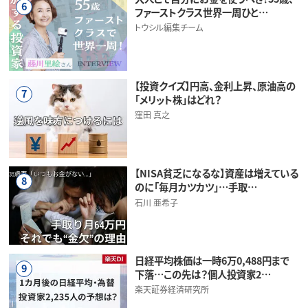
6
ファーストクラス世界一周ひと…
トウシル編集チーム
【投資クイズ】円高、金利上昇、原油高の
7
「メリット株」はどれ？
窪田 真之
【NISA貧乏になるな】資産は増えている
8
のに「毎月カツカツ」…手取…
石川 亜希子
日経平均株価は一時6万0,488円まで
9
下落…この先は？個人投資家2…
楽天証券経済研究所