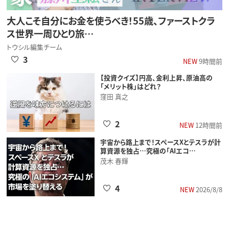
大人こそ自分にお金を使うべき！55歳、ファーストクラ
ス世界一周ひとり旅…
トウシル編集チーム
3
NEW
9時間前
【投資クイズ】円高、金利上昇、原油高の
「メリット株」はどれ？
窪田 真之
2
NEW
12時間前
宇宙から路上まで！スペースXとテスラが計
算資源を独占…究極の「AIエコ…
茂木 春輝
4
NEW
2026/8/8