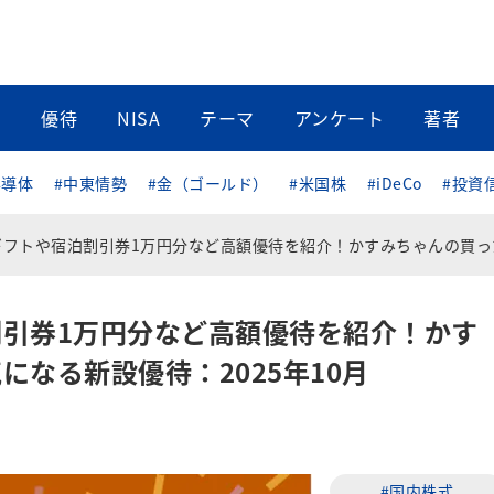
当
優待
NISA
テーマ
アンケート
著者
半導体
#中東情勢
#金（ゴールド）
#米国株
#iDeCo
#投資
や宿泊割引券1万円分など高額優待を紹介！かすみちゃんの買った株、気になる新設優待：2025年1
引券1万円分など高額優待を紹介！かす
になる新設優待：2025年10月
#国内株式