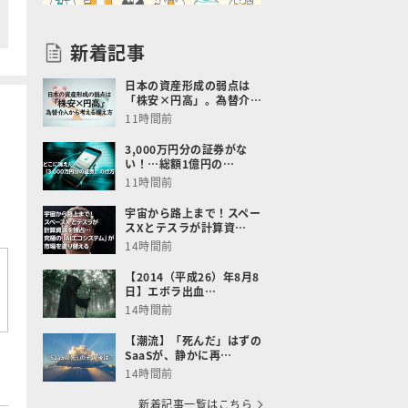
新着記事
日本の資産形成の弱点は
「株安×円高」。為替介…
11時間前
3,000万円分の証券がな
い！…総額1億円の…
11時間前
宇宙から路上まで！スペー
スXとテスラが計算資…
14時間前
【2014（平成26）年8月8
日】エボラ出血…
14時間前
【潮流】「死んだ」はずの
SaaSが、静かに再…
14時間前
新着記事一覧はこちら