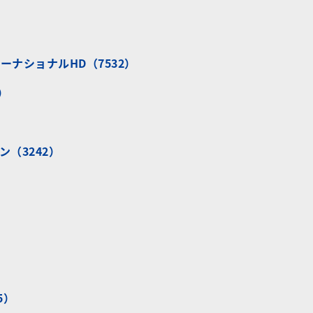
ナショナルHD（7532）
）
（3242）
）
5）