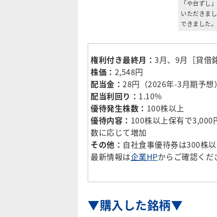
「や台ずし」の
いただきまし
できました。
権利付き最終月：
3月、9月［貸借
株価：
2,548円
配当金：
28円（2026年-3月期予想
配当利回り：
1.10%
優待発生株数：
100株以上
優待内容：
100株以上保有で3,0
数に応じて増加
その他：
自社食事優待券は300株
最新情報は
企業HP
からご確認くだ
▼購入した銘柄▼