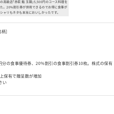
高級店｢赤萩 鮨 玉鋼｣5,500円のコース料理を
た。20%割引券が併用できるのでお得に食事が
シャリもネタも本当においしかったです。
銘柄］
）
00円分の食事優待券、20％割引の食事割引券10枚。株式の保有
以上保有で贈呈数が増加
さい