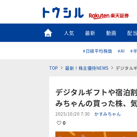
トップ
人気
最新
動画
配
#日経平均株価
#AI
#
TOP
最新！株主優待NEWS
デジタルギフト
デジタルギフトや宿泊割
みちゃんの買った株、気
2025/10/20 7:30
かすみちゃん
0