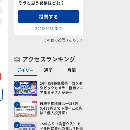
そうと思う銘柄はどれ？
投票する
2026/8/21 まで
その他の投票はこちら＞
アクセスランキング
デイリー
週間
月間
tter
メールで送る
26年8月株主優待：コメダ
1
やビックカメラ…優待マニ
アまる子さんが厳…
日経平均株価は一時6万
2
0,488円まで下落…この先
は？個人投資家2…
15年ぶり〈為替介入〉で
3
ドル円に変化の兆し？円高