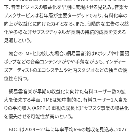
下、音楽ビジネスの収益化を早期に実現させる見込み。音楽サ
ブスクサービスは若年層が主要ターゲットであり、有料化率の
向上が収益化に向けたカギとなる。また、段階的な広告の収益
化や多様な非サブスクチャネルが長期の持続的成長を支える
見通しという。
競合のTMEと比較した場合、網易雲音楽はKポップや中国語
ポップなどの音楽コンテンツがやや手薄ながらも、インディー
ズアーティストのエコシステムや社内スタジオなどの独自の優
位性を持つ。
網易雲音楽が早期の収益化に向けた有料ユーザー数の拡
大を優先する半面、TMEは短中期的に、有料ユーザー1人当た
りの平均収入（ARPPU）重視の成長と非サブスク事業の収益化
を優先させる可能性が高いという。
BOCIは2024－27年に年率平均6％の増収を見込み、2027