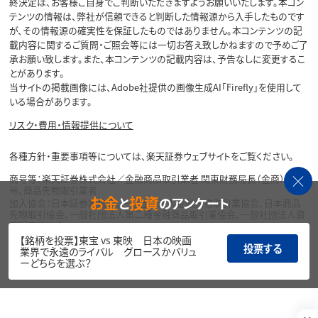
終決定は、お客様ご自身でご判断いただきますようお願いいたします。本コン
テンツの情報は、弊社が信頼できると判断した情報源から入手したものです
が、その情報源の確実性を保証したものではありません。本コンテンツの記
載内容に関するご質問・ご照会等には一切お答え致しかねますので予めご了
承お願い致します。また、本コンテンツの記載内容は、予告なしに変更するこ
とがあります。
当サイトの掲載画像には、Adobe社提供の画像生成AI「Firefly」を使用して
いる場合があります。
リスク・費用・情報提供について
各種方針・重要事項等については、楽天証券ウェブサイトをご覧ください。
商号等：楽天証券株式会社／金融商品取引業者 関東財務局長（金商）第195
号、商品先物取引業者
お金
投資
と
のアンケート
加入協会：日本証券業協会、一般社団法人金融先物取引業協会、日本商品
先物取引協会、一般社団法人第二種金融商品取引業協会、一般社団法人資
産運用業協会
【銘柄を投票】東宝 vs 東映 日本の映画
投票する
Copyright©
業界で永遠のライバル グロースかバリュ
1999-2026 Rakuten Securities, Inc. All
ーどちらを選ぶ？
Rights Reserved.