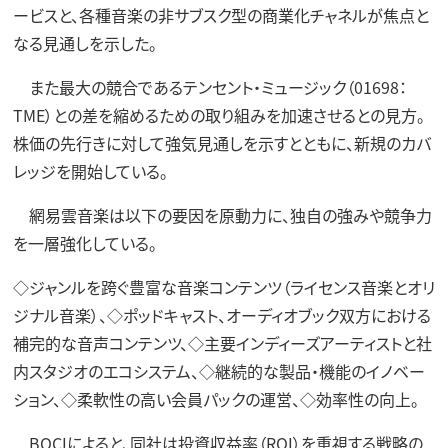
ービスと、各種音楽の非サブスク型の商業化チャネルが焦点と
なる見通しを示した。
また最大の競合であるテンセント・ミュージック（01698：
TME）との差を縮めるための取り組みを加速させるとの見方。
株価の先行きに対して強気見通しを示すとともに、新規のカバ
レッジを開始している。
網易雲音楽は以下の要因を原動力に、独自の強みや競争力
を一層強化している。
◇ジャンルを跨ぐ豊富な音楽コンテンツ（ライセンス音楽とオリ
ジナル音楽）、◇ポッドキャスト、オーディオブック双方における
補完的な音声コンテンツ、◇主要インディーズアーティストと社
内スタジオのエコシステム、◇継続的な製品・機能のイノベー
ション、◇柔軟性の高い会員パックの運営、◇効率性の向上。
BOCIによると、同社は投資収益率（ROI）を重視する戦略の