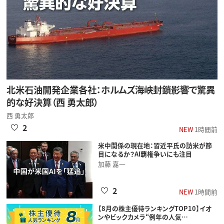
北米石油開発企業各社：ホルムズ海峡封鎖影響で驚異
的な好決算（西 勇太郎）
西 勇太郎
2
NEW
1時間前
米中関係の現在地：習近平氏の訪米が節
目になるか？AI覇権争いにも注目
加藤 嘉一
2
NEW
1時間前
【8月の株主優待ランキングTOP10】イオ
ンやビックカメラ“例年の人気…