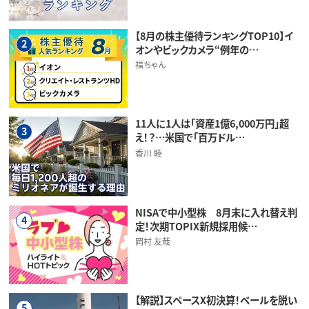
【8月の株主優待ランキングTOP10】イ
2
オンやビックカメラ“例年の…
福ちゃん
11人に1人は「資産1億6,000万円」超
3
え！？…米国で「百万ドル…
香川 睦
NISAで中小型株 8月末に入れ替え判
4
定！次期TOPIX新規採用候…
岡村 友哉
【解説】スペースX初決算！ベールを脱い
5