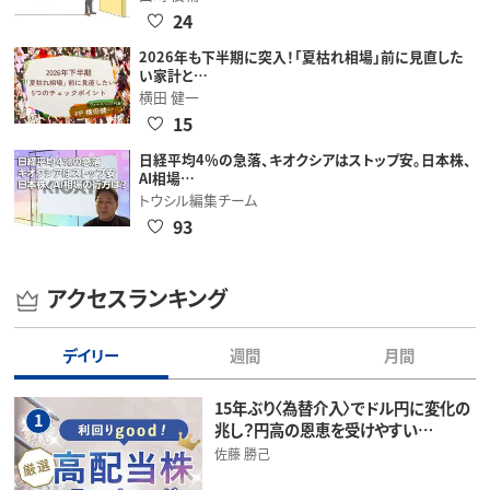
24
2026年も下半期に突入！「夏枯れ相場」前に見直した
い家計と…
横田 健一
15
日経平均4％の急落、キオクシアはストップ安。日本株、
AI相場…
トウシル編集チーム
93
アクセスランキング
デイリー
週間
月間
15年ぶり〈為替介入〉でドル円に変化の
1
兆し？円高の恩恵を受けやすい…
佐藤 勝己