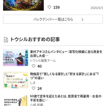
159
2026/6/5
バックナンバー一覧はこちら
トウシルおすすめの記事
東村アキコさんインタビュー：実写化映画に自ら資金を
出資し大成…
トウシル編集チーム
40
物価高で「貧しくなる家計」と「貯まる家計」にある"7
つ"の違い
しま
24
60歳で定年を迎えたあとは、低賃金で再雇用…お金の
不安を盾に…
山崎 俊輔