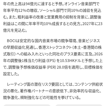
年の売上高は94億元に達すると予想。オンライン音楽部門で
年率平均12％の増収、ソーシャル部門で同10％の減収を見込
む。また、粗利益率の改善と営業費用の抑制を背景に、調整後
利益はこの間に年率平均10％成長するとの見方。2027年に23
億元を見込む。
BOCIは安定的な国内音楽市場の競争環境、音楽ビジネス
の早期収益化見通し、香港ストックコネクト（本土・香港間の株
式取引）への組み入れといった同社のプラス要素に言及。2026
年の調整後1株当たり利益（EPS）を10.53HKドルと予想した上
で、調整後予想株価収益率（PER）28.0倍を適用し、目標株価を
設定した。
レーティング面の潜在リスク要因としては、コンテンツ供給状
況の悪化、著作権パートナーの意欲低下、非効率的な収益化、
競争激化、規制強化などの可能性を挙げている。