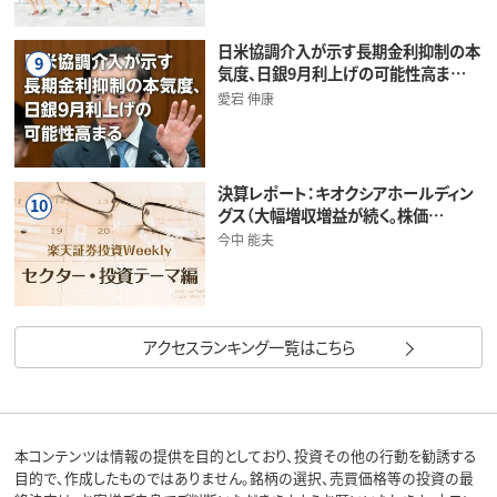
日米協調介入が示す長期金利抑制の本
9
気度、日銀9月利上げの可能性高ま…
愛宕 伸康
決算レポート：キオクシアホールディン
10
グス（大幅増収増益が続く。株価…
今中 能夫
アクセスランキング一覧はこちら
本コンテンツは情報の提供を目的としており、投資その他の行動を勧誘する
目的で、作成したものではありません。銘柄の選択、売買価格等の投資の最