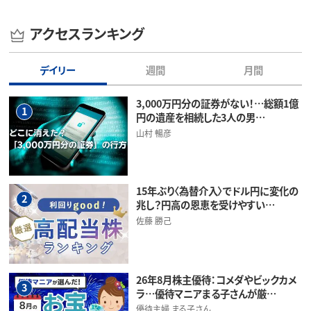
アクセスランキング
デイリー
週間
月間
3,000万円分の証券がない！…総額1億
1
円の遺産を相続した3人の男…
山村 暢彦
15年ぶり〈為替介入〉でドル円に変化の
2
兆し？円高の恩恵を受けやすい…
佐藤 勝己
26年8月株主優待：コメダやビックカメ
3
ラ…優待マニアまる子さんが厳…
優待主婦 まる子さん