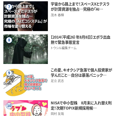
宇宙から路上まで！スペースXとテスラ
7
が計算資源を独占…究極の「AI…
茂木 春輝
【2014（平成26）年8月8日】エボラ出血
8
熱で緊急事態宣言
トウシル編集チーム
この夏、キオクシア急落で個人投資家が
9
学んだこと…自分は暴落パニック…
足立 武志
NISAで中小型株 8月末に入れ替え判
10
定！次期TOPIX新規採用候…
岡村 友哉