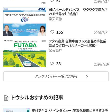
57
2026/7/27
ANAホールディングス ワクワクで満たさ
れる世界を【IR広告】
楽天証券
155
2026/7/21
フタバ産業 自動車用プレス部品と排気系
部品のグローバルメーカー【IR広…
楽天証券
33
2026/7/16
バックナンバー一覧はこちら
トウシルおすすめの記事
東村アキコさんインタビュー：実写化映画に自ら資金を