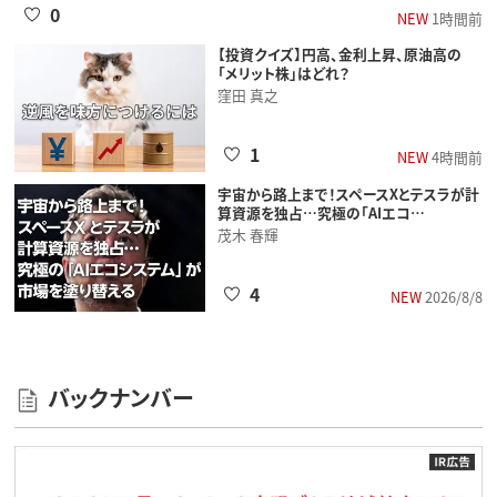
0
NEW
1時間前
【投資クイズ】円高、金利上昇、原油高の
「メリット株」はどれ？
窪田 真之
1
NEW
4時間前
宇宙から路上まで！スペースXとテスラが計
算資源を独占…究極の「AIエコ…
茂木 春輝
4
NEW
2026/8/8
バックナンバー