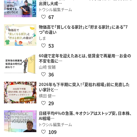
出資し大成…
トウシル編集チーム
67
物価高で「貧しくなる家計」と「貯まる家計」にある"7
つ"の違い
しま
53
60歳で定年を迎えたあとは、低賃金で再雇用…お金の
不安を盾に…
山崎 俊輔
36
2026年も下半期に突入！「夏枯れ相場」前に見直した
い家計と…
横田 健一
29
日経平均4％の急落、キオクシアはストップ安。日本株、
AI相場…
トウシル編集チーム
109