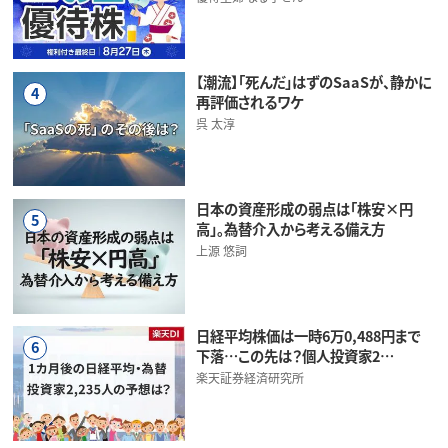
【潮流】「死んだ」はずのSaaSが、静かに
4
再評価されるワケ
呉 太淳
日本の資産形成の弱点は「株安×円
5
高」。為替介入から考える備え方
上源 悠詞
日経平均株価は一時6万0,488円まで
6
下落…この先は？個人投資家2…
楽天証券経済研究所