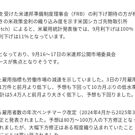
受けた米連邦準備制度理事会（FRB）の利下げ期待の方が
きの米政策金利の織り込み度を示す米国シカゴ先物取引所
atch）によると、米雇用統計発表後では、9月利下げは100％
％利下げは11％となっています。
なっており、9月16～17日の米連邦公開市場委員会
ペースが焦点となりそうです。
雇用指標も労働市場の減速を示していました。3日の7月雇
8.1万件と前月より低下し、予想も下回って10カ月ぶりの低水
統計は5.4万人と前月より大きく低下し、予想も下回りました
用者数の年次ベンチマーク改定（2024年4月から2025年3
修正と発表されました。予想は80万～100万人の下方修正とな
れましたが、大幅下方修正はある程度織り込まれていたこと
にドルは買い戻されました。