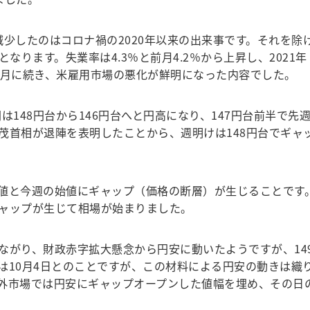
少したのはコロナ禍の2020年以来の出来事です。それを除
となります。失業率は4.3％と前月4.2％から上昇し、2021年
前月に続き、米雇用市場の悪化が鮮明になった内容でした。
148円台から146円台へと円高になり、147円台前半で先
茂首相が退陣を表明したことから、週明けは148円台でギャ
値と今週の始値にギャップ（価格の断層）が生じることです
ャップが生じて相場が始まりました。
がり、財政赤字拡大懸念から円安に動いたようですが、14
は10月4日とのことですが、この材料による円安の動きは織
外市場では円安にギャップオープンした値幅を埋め、その日