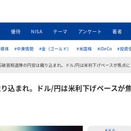
当
優待
NISA
テーマ
アンケート
著者
半導体
#中東情勢
#金（ゴールド）
#米国株
#iDeCo
#投資
石破首相退陣の円安は織り込まれ。ドル/円は米利下げペースが焦点に
り込まれ。ドル/円は米利下げペースが
#ドル