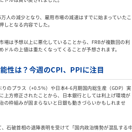
.6万人の減少となり、雇用市場の減速はすでに始まっていたこ
押しとなる内容でした。
場は予想以上に悪化していることから、FRBが複数回の利
めドルの上値は重たくなってくることが予想されます。
性は？今週のCPI、PPIに注目
のプラス（+0.5％）や日本4-6月期国内総生産（GDP）実
.2％に上方修正されたことから、日本銀行としては利上げ環境が
治の枠組みが固まらないと日銀も動きづらいかもしれませ
て、石破首相の退陣表明を受けて「国内政治情勢が混乱する