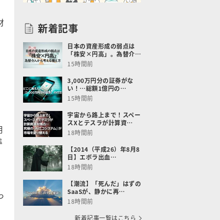
材
新着記事
日本の資産形成の弱点は
「株安×円高」。為替介…
15時間前
3,000万円分の証券がな
い！…総額1億円の…
15時間前
宇宙から路上まで！スペー
スXとテスラが計算資…
用
18時間前
準
【2014（平成26）年8月8
。
日】エボラ出血…
18時間前
【潮流】「死んだ」はずの
SaaSが、静かに再…
っ
18時間前
新着記事一覧はこちら