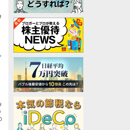
け
週
ッ
。
9
り
の