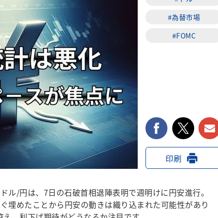
#為替市場
#FOMC
facebook
twi
印刷
ドル/円は、7日の石破首相退陣表明で週明けに円安進行。
すぐ埋めたことから円安の動きは織り込まれた可能性があり
Iを控え、利下げ期待がどうなるか注目です。