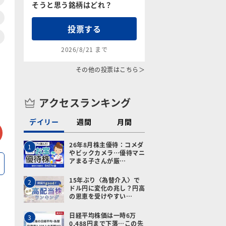
そうと思う銘柄はどれ？
投票する
2026/8/21 まで
その他の投票はこちら＞
アクセスランキング
デイリー
週間
月間
tter
メールで送る
26年8月株主優待：コメダ
1
やビックカメラ…優待マニ
アまる子さんが厳…
15年ぶり〈為替介入〉で
2
ドル円に変化の兆し？円高
の恩恵を受けやすい…
日経平均株価は一時6万
3
0,488円まで下落…この先