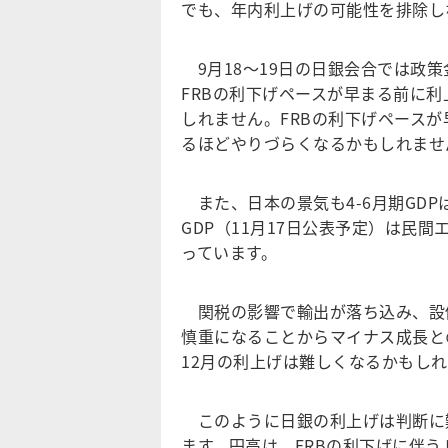
でも、年内利上げの可能性を排除し
9月18～19日の日銀会合では政
FRBの利下げペースが早まる前に
しれません。FRBの利下げペース
るほどやりづらくなるかもしれませ
また、日本の景気も4-6月期GDP
GDP（11月17日公表予定）は民
っています。
関税の影響で輸出が落ち込み、設
慎重になることからマイナス成長との
12月の利上げは難しくなるかもし
このように日銀の利上げは判断に
ます。円高は、FRBの利下げに伴