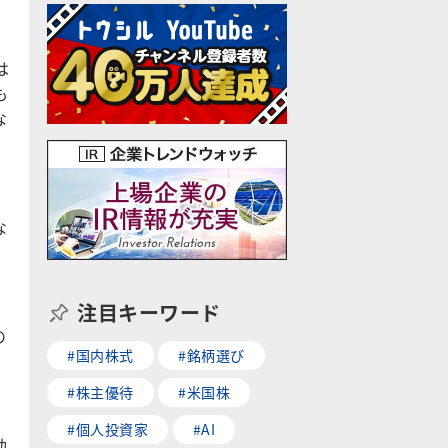
は
も
な
な
注目キーワード
の
#国内株式
#銘柄選び
#株主優待
#米国株
#個人投資家
#AI
動