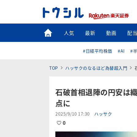
トップ
人気
最新
動画
配
#日経平均株価
#AI
#
TOP
ハッサクのなるほど為替超入門
石破首相退陣の円安は織
点に
2025/9/10 17:30
ハッサク
0