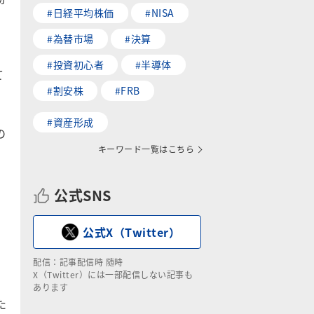
#日経平均株価
#NISA
#為替市場
#決算
#投資初心者
#半導体
て
#割安株
#FRB
#資産形成
の
キーワード一覧はこちら
公式SNS
公式X（Twitter）
配信：記事配信時 随時
X（Twitter）には一部配信しない記事も
あります
た