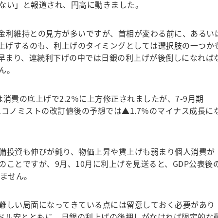
ない」と報道され、円高に動きました。
策金利維持との見方が多いですが、首相が変わる前に、あるい
利上げするのも、利上げのタイミングとしては選択肢の一つか
が早まり、連続利下げの中では日銀の利上げが後倒しになれば
ん。
は消費の底上げで2.2％に上方修正されましたが、7-9月期
間エコノミストの改訂値後の予想では▲1.7％のマイナス成長に
備投資も伸びが鈍り、物価上昇や賃上げも弱まり個人消費が
ことですが、9月、10月に利上げを見送ると、GDP公表後
れません。
難しい局面になってきている点には留意しておく必要があり
うドル安とともに、日銀の利上げの後押しがなければ限定的な