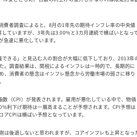
消費者調査によると、8月の1年先の期待インフレ率の中央値
や上昇していますが、3年先は3.00％と3カ月連続で横ばいとなっ
が急速に悪化しています。
職できる」と見込む人の割合が大幅に低下しており、2013年
た。調査結果は、関税によるインフレは一時的で、長期的に
め、消費者の懸念はインフレ懸念から労働市場の弱さに移り
。
指数（CPI）が発表されます。雇用が悪化している中で、物価
50％利下げ期待は一層高まることが予想されます。CPI予想は
コアCPIは横ばい予想となっています。
観測は後退しないと思われますが、コアインフレも上昇となっ