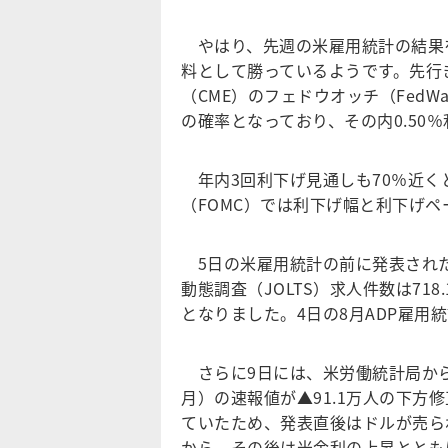
やはり、先週の米雇用統計の結果を
料として勝っているようです。先行
（CME）のフェドウオッチ（FedW
の確率となっており、その内0.50
年内3回利下げ見通しも70％近くと
（FOMC）では利下げ幅と利下げ
5日の米雇用統計の前に発表された
動態調査（JOLTS）求人件数は71
となりました。4日の8月ADP雇用
さらに9日には、米労働統計局から雇
月）の速報値が▲91.1万人の下方
ていたため、発表直後はドルが売ら
から、その後は米金利の上昇ととも