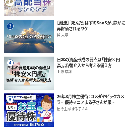
【潮流】「死んだ」はずのSaaSが、静かに
3
再評価されるワケ
呉 太淳
日本の資産形成の弱点は「株安×円
4
高」。為替介入から考える備え方
上源 悠詞
26年8月株主優待：コメダやビックカメ
5
ラ…優待マニアまる子さんが厳…
優待主婦 まる子さん