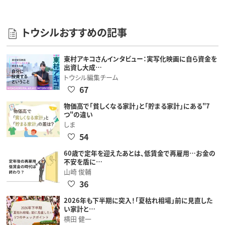
トウシルおすすめの記事
東村アキコさんインタビュー：実写化映画に自ら資金を
出資し大成…
トウシル編集チーム
67
物価高で「貧しくなる家計」と「貯まる家計」にある"7
つ"の違い
しま
54
60歳で定年を迎えたあとは、低賃金で再雇用…お金の
不安を盾に…
山崎 俊輔
36
2026年も下半期に突入！「夏枯れ相場」前に見直した
い家計と…
横田 健一