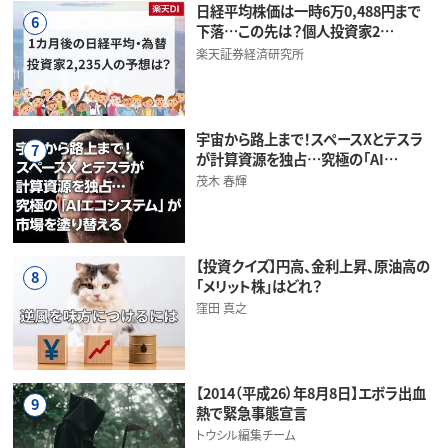
日経平均株価は一時6万0,488円まで
6
下落…この先は？個人投資家2…
楽天証券経済研究所
宇宙から路上まで！スペースXとテスラ
7
が計算資源を独占…究極の「AI…
茂木 春輝
【投資クイズ】円高、金利上昇、原油高の
8
「メリット株」はどれ？
窪田 真之
【2014（平成26）年8月8日】エボラ出血
9
熱で緊急事態宣言
トウシル編集チーム