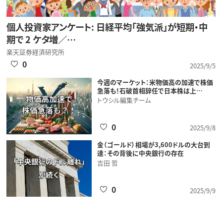
個人投資家アンケート: 日経平均「強気派」が短期・中
期で 2 ケタ増／…
楽天証券経済研究所
0
2025/9/5
今週のマーケット：米物価高の加速で株価
急落も！石破首相辞任で日本株は上…
トウシル編集チーム
0
2025/9/8
金（ゴールド）相場が3,600ドルの大台到
達：その背後に中央銀行の存在
吉田 哲
0
2025/9/9