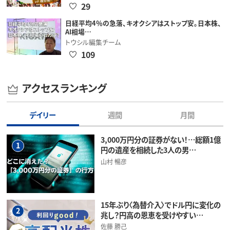
29
日経平均4％の急落、キオクシアはストップ安。日本株、
AI相場…
トウシル編集チーム
109
アクセスランキング
デイリー
週間
月間
3,000万円分の証券がない！…総額1億
1
円の遺産を相続した3人の男…
山村 暢彦
15年ぶり〈為替介入〉でドル円に変化の
2
兆し？円高の恩恵を受けやすい…
佐藤 勝己