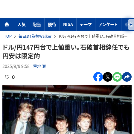
人気
配当
優待
NISA
テーマ
アンケート
著者
TOP
毎ヨミ！為替Walker
ドル/円147円台で上値重い。石破首相辞任でも円安は限定的
ドル/円147円台で上値重い。石破首相辞任でも
円安は限定的
2025/9/9 9:58
荒地 潤
0