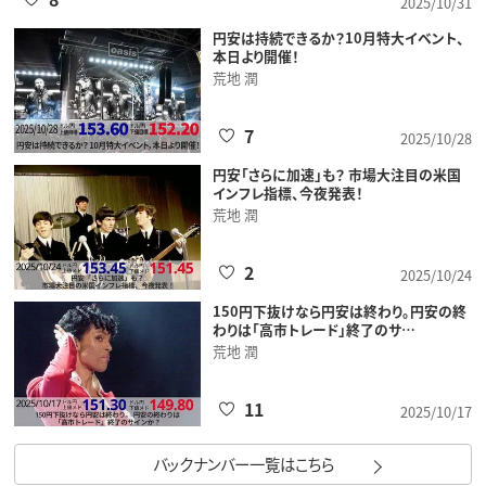
2025/10/31
円安は持続できるか？10月特大イベント、
本日より開催！
荒地 潤
7
2025/10/28
円安「さらに加速」も？ 市場大注目の米国
インフレ指標、今夜発表！
荒地 潤
2
2025/10/24
150円下抜けなら円安は終わり。円安の終
わりは「高市トレード」終了のサ…
荒地 潤
11
2025/10/17
バックナンバー一覧はこちら