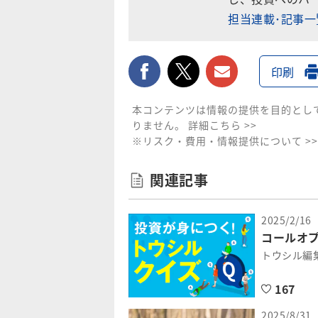
担当連載･記事
facebook
twitter
メールで送
印刷
本コンテンツは情報の提供を目的とし
りません。
詳細こちら >>
※リスク・費用・情報提供について >>
関連記事
2025/2/16
コールオ
トウシル編
167
2025/8/31