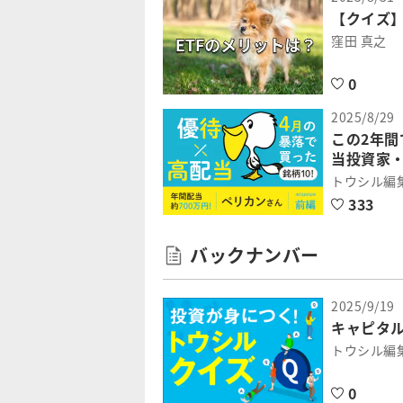
【クイズ】
窪田 真之
0
2025/8/29
この2年間
当投資家
トウシル編
333
バックナンバー
2025/9/19
キャピタ
トウシル編
0