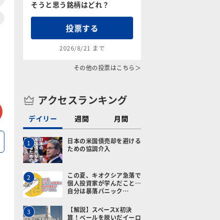
そうと思う銘柄はどれ？
投票する
2026/8/21 まで
その他の投票はこちら＞
アクセスランキング
tter
メールで送る
デイリー
週間
月間
日本の米国債売却を避ける
1
ための協調介入
この夏、キオクシア急落で
2
個人投資家が学んだこと…
自分は暴落パニック…
【解説】スペースX初決
3
算！ベールを脱いだイーロ