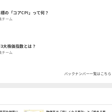
標の「コアCPI」って何？
集チーム
3大株価指数とは？
集チーム
バックナンバー一覧はこちら
実写化映画に
物価高で「貧しくなる家計」と「貯まる家