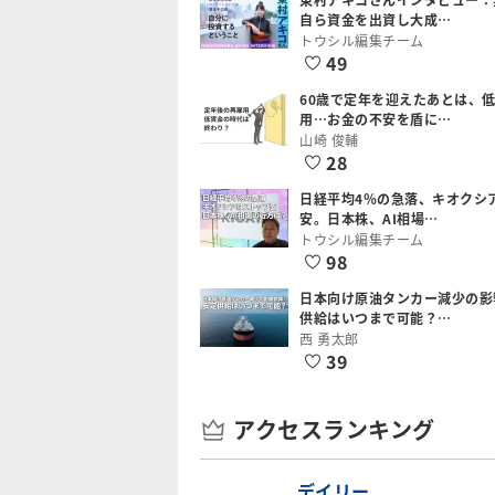
自ら資金を出資し大成…
トウシル編集チーム
49
60歳で定年を迎えたあとは、
用…お金の不安を盾に…
山崎 俊輔
28
日経平均4％の急落、キオクシ
安。日本株、AI相場…
トウシル編集チーム
98
日本向け原油タンカー減少の影
供給はいつまで可能？…
西 勇太郎
39
アクセスランキング
デイリー