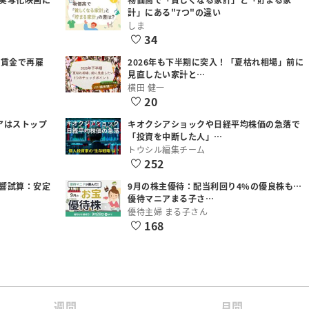
計」にある"7つ"の違い
しま
34
低賃金で再雇
2026年も下半期に突入！「夏枯れ相場」前に
見直したい家計と…
横田 健一
20
アはストップ
キオクシアショックや日経平均株価の急落で
「投資を中断した人」…
トウシル編集チーム
252
響試算：安定
9月の株主優待：配当利回り4%の優良株も…
優待マニアまる子さ…
優待主婦 まる子さん
168
週間
月間