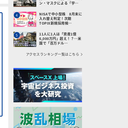
ン・マスクによる「宇…
NISAで中小型株 8月末に
4
入れ替え判定！次期
TOPIX新規採用候…
11人に1人は「資産1億
5
6,000万円」超え！？…米
国で「百万ドル…
アクセスランキング一覧はこちら