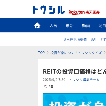
トップ
人気
最新
動画
配
#日経平均株価
#AI
#
TOP
投資が身につく！トウシルクイズ
REITの投資口価格は
2025/9/9 7:30
トウシル編集チーム
48