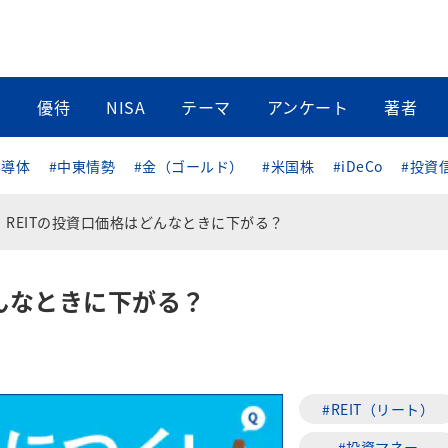
当
優待
NISA
テーマ
アンケート
著者
半導体
#中東情勢
#金（ゴールド）
#米国株
#iDeCo
#投資
REITの投資口価格はどんなときに下がる？
どんなときに下がる？
#REIT（リート）
#投資マネー