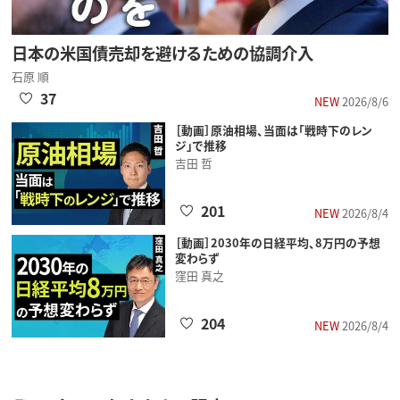
日本の米国債売却を避けるための協調介入
石原 順
37
NEW
2026/8/6
［動画］原油相場、当面は「戦時下のレン
ジ」で推移
吉田 哲
201
NEW
2026/8/4
［動画］2030年の日経平均、8万円の予想
変わらず
窪田 真之
204
NEW
2026/8/4