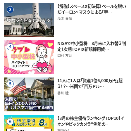
【解説】スペースX初決算！ベールを脱い
3
だイーロン・マスクによる「宇…
茂木 春輝
NISAで中小型株 8月末に入れ替え判
4
定！次期TOPIX新規採用候…
岡村 友哉
11人に1人は「資産1億6,000万円」超
5
え！？…米国で「百万ドル…
香川 睦
【8月の株主優待ランキングTOP10】イ
6
オンやビックカメラ“例年の…
福ちゃん