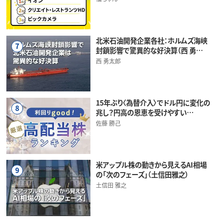
北米石油開発企業各社：ホルムズ海峡
7
封鎖影響で驚異的な好決算（西 勇…
西 勇太郎
15年ぶり〈為替介入〉でドル円に変化の
8
兆し？円高の恩恵を受けやすい…
佐藤 勝己
米アップル株の動きから見えるAI相場
9
の「次のフェーズ」（土信田雅之）
土信田 雅之