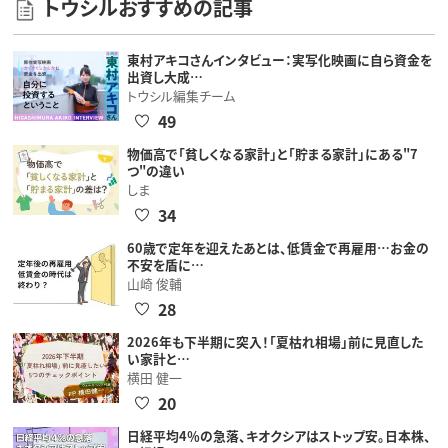
トウシルおすすめの記事
東村アキコさんインタビュー：実写化映画に自ら資金を
出資し大成…
トウシル編集チーム
49
物価高で「貧しくなる家計」と「貯まる家計」にある"7
つ"の違い
しま
34
60歳で定年を迎えたあとは、低賃金で再雇用…お金の
不安を盾に…
山崎 俊輔
28
2026年も下半期に突入！「夏枯れ相場」前に見直した
い家計と…
横田 健一
20
日経平均4％の急落、キオクシアはストップ安。日本株、