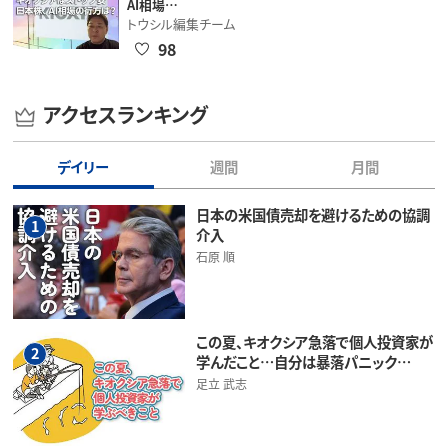
AI相場…
トウシル編集チーム
98
アクセスランキング
デイリー
週間
月間
日本の米国債売却を避けるための協調
1
介入
石原 順
この夏、キオクシア急落で個人投資家が
2
学んだこと…自分は暴落パニック…
足立 武志