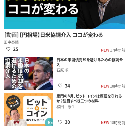
［動画］【円相場】日米協調介入 ココが変わる
田中泰輔
25
NEW
17時間前
日本の米国債売却を避けるための協調介
入
石原 順
34
NEW
18時間前
鬼門の8月、ビットコインは底値を守れる
か？注目すべき三つの材料
松田 康生
30
NEW
18時間前