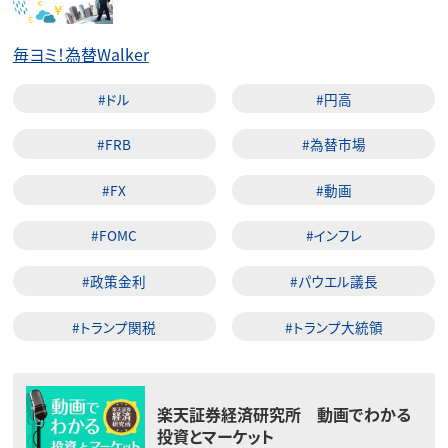
毎ヨミ！為替Walker
#ドル
#円高
#FRB
#為替市場
#FX
#動画
#FOMC
#インフレ
#政策金利
#パウエル議長
#トランプ関税
#トランプ大統領
楽天証券経済研究所 動画でわかる
投資とマーケット