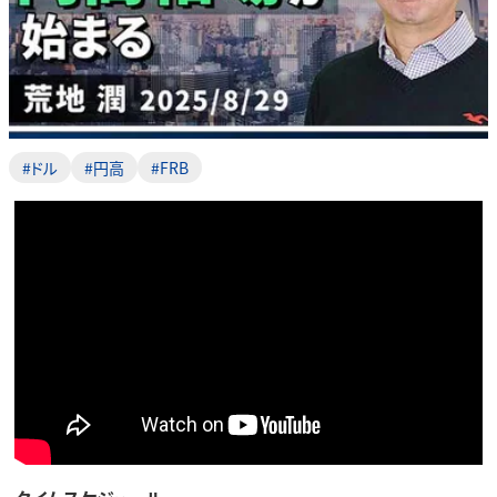
#ドル
#円高
#FRB