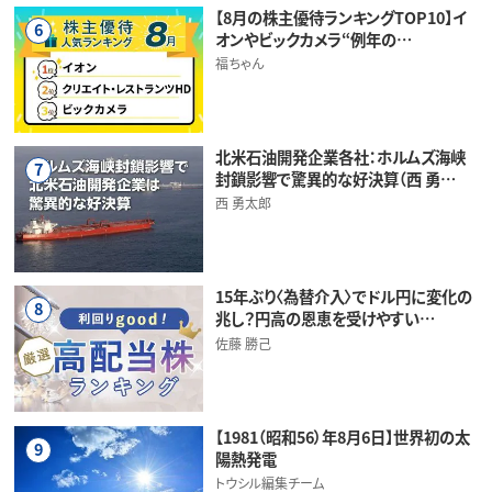
【8月の株主優待ランキングTOP10】イ
6
オンやビックカメラ“例年の…
福ちゃん
北米石油開発企業各社：ホルムズ海峡
7
封鎖影響で驚異的な好決算（西 勇…
西 勇太郎
15年ぶり〈為替介入〉でドル円に変化の
8
兆し？円高の恩恵を受けやすい…
佐藤 勝己
【1981（昭和56）年8月6日】世界初の太
9
陽熱発電
トウシル編集チーム