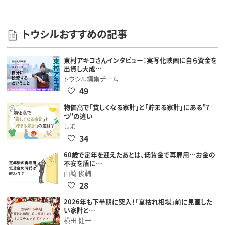
トウシルおすすめの記事
東村アキコさんインタビュー：実写化映画に自ら資金を
出資し大成…
トウシル編集チーム
49
物価高で「貧しくなる家計」と「貯まる家計」にある"7
つ"の違い
しま
34
60歳で定年を迎えたあとは、低賃金で再雇用…お金の
不安を盾に…
山崎 俊輔
28
2026年も下半期に突入！「夏枯れ相場」前に見直した
い家計と…
横田 健一