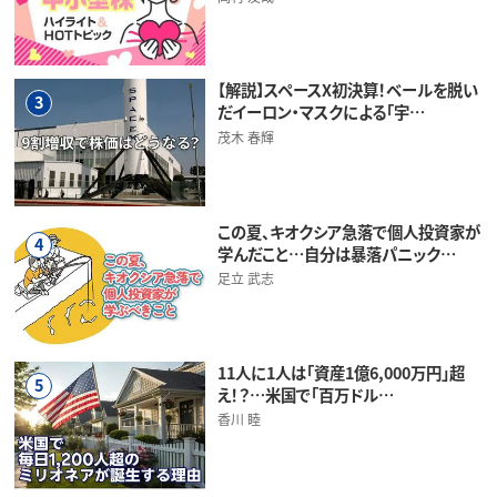
【解説】スペースX初決算！ベールを脱い
3
だイーロン・マスクによる「宇…
茂木 春輝
この夏、キオクシア急落で個人投資家が
4
学んだこと…自分は暴落パニック…
足立 武志
11人に1人は「資産1億6,000万円」超
5
え！？…米国で「百万ドル…
香川 睦