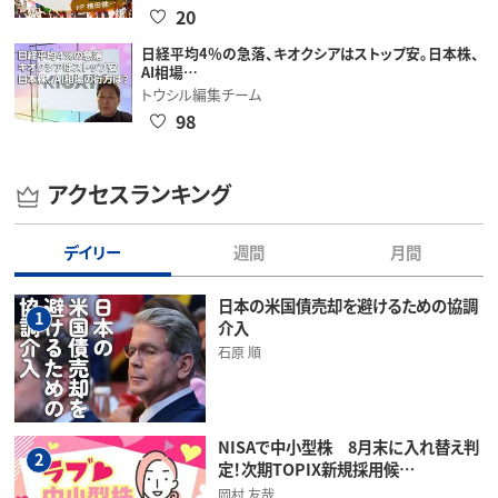
20
日経平均4％の急落、キオクシアはストップ安。日本株、
AI相場…
トウシル編集チーム
98
アクセスランキング
デイリー
週間
月間
日本の米国債売却を避けるための協調
1
介入
石原 順
NISAで中小型株 8月末に入れ替え判
2
定！次期TOPIX新規採用候…
岡村 友哉