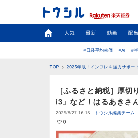
トップ
人気
最新
動画
配
#日経平均株価
#AI
#
TOP
2025年版！インフレを強力サポー
［ふるさと納税］厚切
i3」など！はるあきさ
2025/8/27 16:15
トウシル編集チーム
0