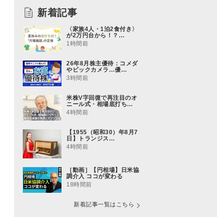
新着記事
〈家族4人・1泊2食付き〉
が2万円台から！？…
1時間前
26年8月株主優待：コメダ
やビックカメラ…優…
3時間前
米株V字回復で再注目のオ
ニール式・相場底打ち…
4時間前
【1955（昭和30）年8月7
日】トランジス…
4時間前
［動画］【円相場】日米協
調介入 ココが変わる
18時間前
新着記事一覧はこちら