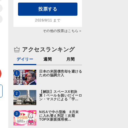
投票する
2026/8/11 まで
その他の投票はこちら＞
アクセスランキング
デイリー
週間
月間
ter
メールで送る
日本の米国債売却を避ける
1
ための協調介入
【解説】スペースX初決
2
算！ベールを脱いだイーロ
ン・マスクによる「宇…
NISAで中小型株 8月末
3
に入れ替え判定！次期
TOPIX新規採用候…