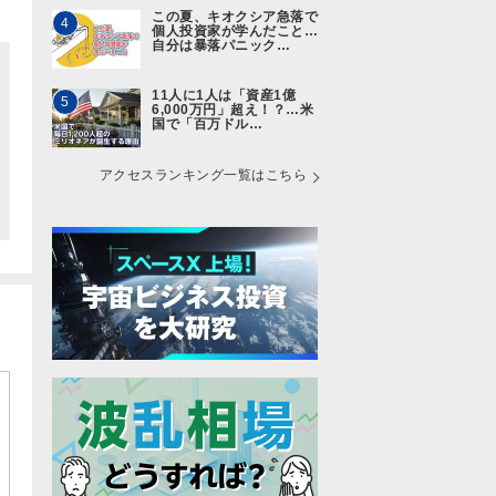
この夏、キオクシア急落で
4
個人投資家が学んだこと…
自分は暴落パニック…
11人に1人は「資産1億
5
6,000万円」超え！？…米
国で「百万ドル…
アクセスランキング一覧はこちら