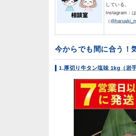
している。
Instagr
（
@haruaki_
今からでも間に合う！
1.
厚切り牛タン塩味 1kg（岩