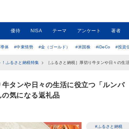
当
優待
NISA
テーマ
アンケート
著者
半導体
#中東情勢
#金（ゴールド）
#米国株
#iDeCo
#投資
ト！ふるさと納税特集
［ふるさと納税］厚切り牛タンや日々の生活に役立つ「ルンバi3」など！はるあきさんの気になる返礼
り牛タンや日々の生活に役立つ「ルンバ
んの気になる返礼品
#ふるさと納税