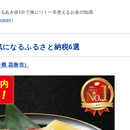
am：はるあき@1分で身につく一生使えるお金の知識
money
）
気になるふるさと納税6選
手県 花巻市）