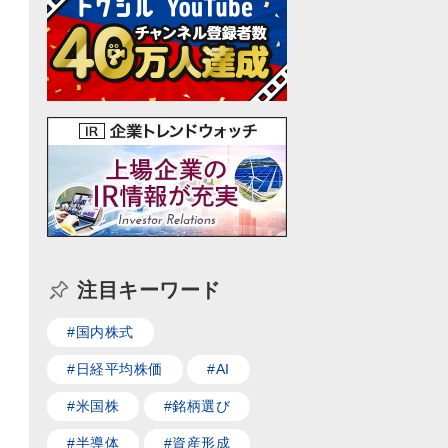
注目キーワード
#国内株式
#日経平均株価
#AI
#米国株
#銘柄選び
#半導体
#資産形成