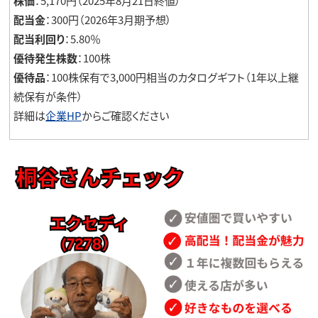
株価
：5,170円（2025年8月21日終値）
配当金
：300円（2026年3月期予想）
配当利回り
：5.80％
優待発生株数
：100株
優待品
：100株保有で3,000円相当のカタログギフト（1年以上継
続保有が条件）
詳細は
企業HP
からご確認ください