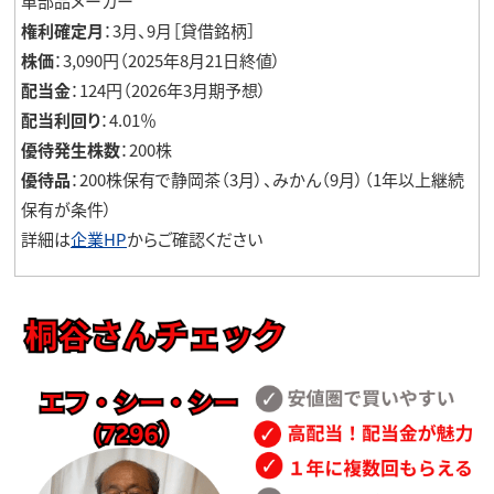
車部品メーカー
権利確定月
：3月、9月［貸借銘柄］
株価
：3,090円（2025年8月21日終値）
配当金
：124円（2026年3月期予想）
配当利回り
：4.01％
優待発生株数
：200株
優待品
：200株保有で静岡茶（3月）、みかん（9月）（1年以上継続
保有が条件）
詳細は
企業HP
からご確認ください