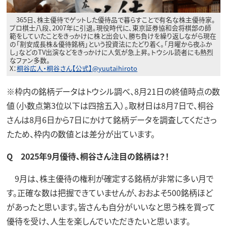
365日、株主優待でゲットした優待品で暮らすことで有名な株主優待家。
プロ棋士八段、2007年に引退。現役時代に、東京証券協和会将棋部の師
範をしていたことをきっかけに株と出会い、勝ち負けを繰り返しながら現在
の「割安成長株＆優待銘柄」という投資法にたどり着く。「月曜から夜ふか
し」などのTV出演などをきっかけに人気が急上昇。トウシル読者にも熱烈
なファン多数。
X：
桐谷広人・桐谷さん【公式】@yuutaihiroto
※枠内の銘柄データはトウシル調べ、8月21日の終値時点の数
値（小数点第3位以下は四捨五入）。取材日は8月7日で、桐谷
さんは8月6日から7日にかけて銘柄データを調査してくださっ
たため、枠内の数値とは差分が出ています。
Q 2025年9月優待、桐谷さん注目の銘柄は？！
9月は、株主優待の権利が確定する銘柄が非常に多い月で
す。正確な数は把握できていませんが、おおよそ500銘柄ほど
があったと思います。皆さんも自分がいいなと思う株を買って
優待を受け、人生を楽しんでいただきたいと思います。