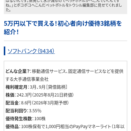
はないんです。蒸発して水が減るのでペットボトルがへこんでいくんです
ね。」とボコボコへこんだペットボトルをトウシル編集部に見せてくれまし
た。
5万円以下で買える！初心者向け優待3銘柄を
紹介！
ソフトバンク（9434）
どんな企業？
：移動通信サービス、固定通信サービスなどを提供
する大手通信事業会社
権利確定月
：3月、9月［貸借銘柄］
株価
：242.3円（2025年8月21日終値）
配当金
：8.6円（2026年3月期予想）
配当利回り
：3.55％
優待発生株数
：100株
優待品
：100株保有で1,000円相当のPayPayマネーライト（1年以