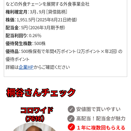
などの外食チェーンを展開する外食事業会社
権利確定月
：3月、9月［貸借銘柄］
株価
：1,951.5円（2025年8月21日終値）
配当金
：5円（2026年3月期予想）
配当利回り
：0.26％
優待発生株数
：500株
優待品
：500株保有で年間4万ポイント（2万ポイント×年2回）の
優待ポイント
詳細は
企業HP
からご確認ください