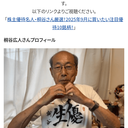
す。
以下のリンクよりご視聴ください。
「
株主優待名人・桐谷さん厳選！2025年9月に買いたい注目優
待10銘柄！
」
桐谷広人さんプロフィール