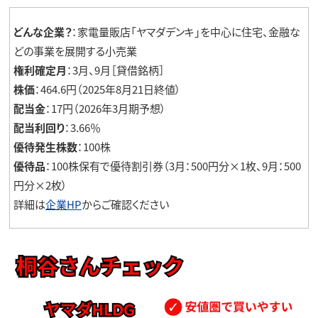
どんな企業？
：家電量販店「ヤマダデンキ」を中心に住宅、金融な
どの事業を展開する小売業
権利確定月
：3月、9月［貸借銘柄］
株価
：464.6円（2025年8月21日終値）
配当金
：17円（2026年3月期予想）
配当利回り
：3.66％
優待発生株数
：100株
優待品
：100株保有で優待割引券（3月：500円分×1枚、9月：500
円分×2枚）
詳細は
企業HP
からご確認ください