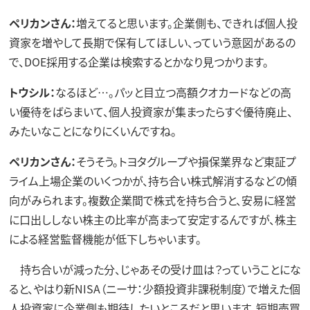
ペリカンさん：
増えてると思います。企業側も、できれば個人投
資家を増やして長期で保有してほしい、っていう意図があるの
で、DOE採用する企業は検索するとかなり見つかります。
トウシル：
なるほど…。パッと目立つ高額クオカードなどの高
い優待をばらまいて、個人投資家が集まったらすぐ優待廃止、
みたいなことになりにくいんですね。
ペリカンさん：
そうそう。トヨタグループや損保業界など東証プ
ライム上場企業のいくつかが、持ち合い株式解消するなどの傾
向がみられます。複数企業間で株式を持ち合うと、安易に経営
に口出ししない株主の比率が高まって安定するんですが、株主
による経営監督機能が低下しちゃいます。
持ち合いが減った分、じゃあその受け皿は？っていうことにな
ると、やはり新NISA（ニーサ：少額投資非課税制度）で増えた個
人投資家に企業側も期待したいところだと思います。短期売買