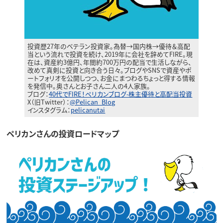
投資歴27年のベテラン投資家。為替→国内株→優待＆高配
当という流れで投資を続け、2019年に会社を辞めてFIRE。現
在は、資産約3億円、年間約700万円の配当で生活しながら、
改めて真剣に投資と向き合う日々。ブログやSNSで資産やポ
ートフォリオを公開しつつ、お金にまつわるちょっと得する情報
を発信中。奥さんとお子さん二人の4人家族。
ブログ：
40代でFIRE！ペリカンブログ-株主優待と高配当投資
X（旧Twitter）：
@Pelican_Blog
インスタグラム：
pelicanutai
ペリカンさんの投資ロードマップ