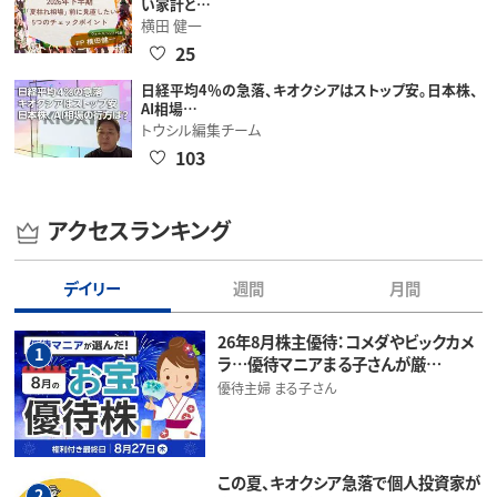
い家計と…
横田 健一
25
日経平均4％の急落、キオクシアはストップ安。日本株、
AI相場…
トウシル編集チーム
103
アクセスランキング
デイリー
週間
月間
26年8月株主優待：コメダやビックカメ
1
ラ…優待マニアまる子さんが厳…
優待主婦 まる子さん
この夏、キオクシア急落で個人投資家が
2