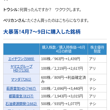
トウシル：
何買ったんですか？ ワクワクします。
ペリカンさん：
たくさん買ったのはこちらになります。
大暴落！4月7～9日に購入した銘柄
購入株数／購入時株価→8月
株主優待
4日の終値
制度
エイチワン（5989）
100株／963円→1,439円
アリ
ヤマエグループ
100株／2,219円→2,617円
アリ
HD（7130）
600株／809円→利益確定済
マツダ（7261）
ナシ
み
萩原電気HD（7467）
100株／2,696円→3,440円
ナシ
都築電気（8157）
100株／1,943円→3,015円
アリ
石油資源開発（1662）
500株／935円→1,077円
ナシ