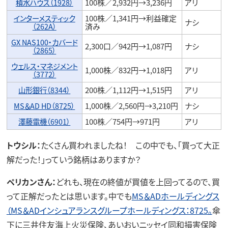
積水ハウス（1928）
100株／2,932円→3,236円
アリ
インターメスティック
100株／1,341円→利益確定
ナシ
（262A）
済み
GX NAS100・カバード
2,300口／942円→1,087円
ナシ
（2865）
ウェルス・マネジメント
1,000株／832円→1,018円
アリ
（3772）
山形銀行（8344）
200株／1,112円→1,515円
アリ
MS＆AD HD（8725）
1,000株／2,560円→3,210円
ナシ
澤藤電機（6901）
100株／754円→971円
アリ
トウシル：
たくさん買われましたね！ この中でも、「買って大正
解だった！」っていう銘柄はありますか？
ペリカンさん：
どれも、現在の終値が買値を上回ってるので、買
って正解だったとは思います。中でも
MS＆ADホールディングス
（MS＆ADインシュアランスグループホールディングス：8725。
傘
下に三井住友海上火災保険、あいおいニッセイ同和損害保険