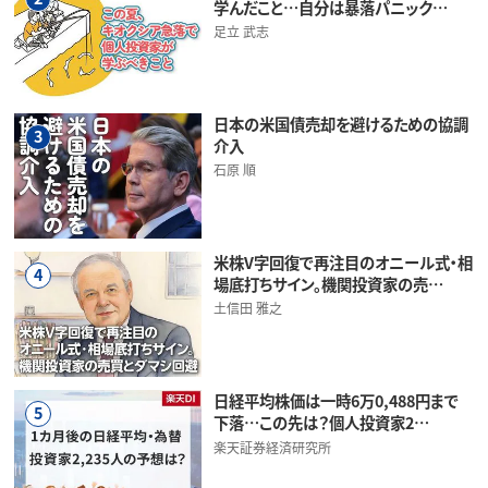
学んだこと…自分は暴落パニック…
足立 武志
日本の米国債売却を避けるための協調
3
介入
石原 順
米株V字回復で再注目のオニール式・相
4
場底打ちサイン。機関投資家の売…
土信田 雅之
日経平均株価は一時6万0,488円まで
5
下落…この先は？個人投資家2…
楽天証券経済研究所