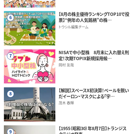
【8月の株主優待ランキングTOP10で投
6
票】“例年の人気銘柄”の株…
トウシル編集チーム
NISAで中小型株 8月末に入れ替え判
7
定！次期TOPIX新規採用候…
岡村 友哉
【解説】スペースX初決算！ベールを脱い
8
だイーロン・マスクによる「宇…
茂木 春輝
【1955（昭和30）年8月7日】トランジス
9