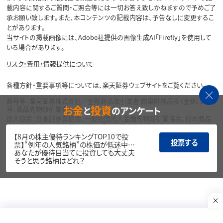
載内容に関するご質問・ご照会等には一切お答え致しかねますので予めご了
承お願い致します。また、本コンテンツの記載内容は、予告なしに変更するこ
とがあります。
当サイトの掲載画像には、Adobe社提供の画像生成AI「Firefly」を使用して
いる場合があります。
リスク・費用・情報提供について
各種方針・重要事項等については、楽天証券ウェブサイトをご覧ください。
商号等：楽天証券株式会社／金融商品取引業者 関東財務局長（金商）第195
お金
投資
と
のアンケート
号、商品先物取引業者
加入協会：日本証券業協会、一般社団法人金融先物取引業協会、日本商品
先物取引協会、一般社団法人第二種金融商品取引業協会、一般社団法人資
産運用業協会
【8月の株主優待ランキングTOP10で投
投票する
票】“例年の人気銘柄”の株価が低迷中…
Copyright©
あなたが優待目当てに投資しても大丈夫
1999-2026 Rakuten Securities, Inc. All
そうと思う銘柄はどれ？
Rights Reserved.