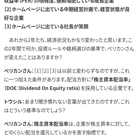
収益率（PER）10倍程度、連続増配している成長企業
［2］ホームページに出ている中期経営計画で、経営状態が良
好な企業
［3］ホームページに出ている社長が笑顔
あれから2年たち、経済状況もかなり変わったと思います。こ
の2年間で何か、投資ルールや銘柄選びの基準で、ペリカンさん
が変えたことはありますか？
ペリカンさん：
［1］［2］［3］は以前と変わらずなのですが、これ
に一つ加えた条件があります。配当方針に
「株主資本配当率」
（DOE：Dividend On Equity ratio）
を採用している企業です。
トウシル：
あまり聞き慣れない言葉が出てきたのですが、これ
はどういう基準なのでしょう？
ペリカンさん：株主資本配当率
は、企業が株主資本に対して、
どのくらい配当を還元しているかを表す指標です。