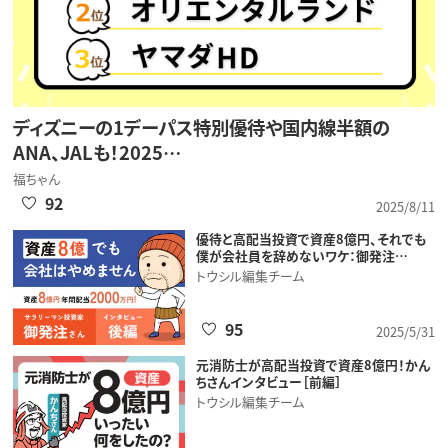
ディズニーの1デーパス特別優待や国内線半額の
ANA、JALも！2025…
福ちゃん
92
2025/8/11
優待と高配当投資で資産8億円、それでも
僕が会社員を辞めないワケ：御発注…
トウシル編集チーム
95
2025/5/31
元消防士が高配当投資で資産8億円！かん
ちさんインタビュー［前編］
トウシル編集チーム