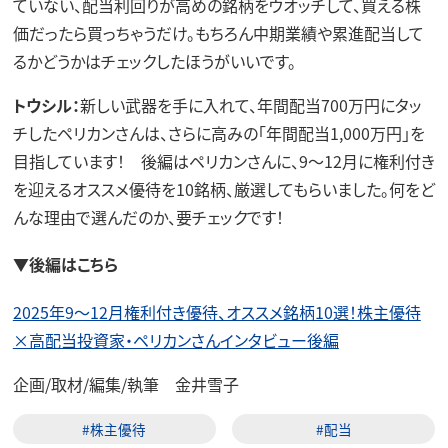
ていない、配当利回りが高めの銘柄をウオッチして、買える株
価だったら買っちゃうだけ。もちろん中期業績や累進配当して
るかどうかはチェックしたほうがいいです。
トウシル：
新しい武器を手に入れて、年間配当700万円にタッ
チしたペリカンさんは、さらに高みの「年間配当1,000万円」を
目指しています！ 後編はペリカンさんに、9～12月に権利付き
を迎えるオススメ優待を10銘柄、厳選してもらいました。何をど
んな理由で選んだのか、要チェックです！
▼後編はこちら
2025年9～12月権利付き優待、オススメ銘柄10選！株主優待
×高配当投資家・ペリカンさんインタビュー後編
企画/取材/編集/執筆 金井雪子
#株主優待
#配当