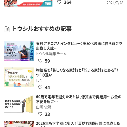
364
2024/7/28
トウシルおすすめの記事
東村アキコさんインタビュー：実写化映画に自ら資金を
出資し大成…
トウシル編集チーム
59
物価高で「貧しくなる家計」と「貯まる家計」にある"7
つ"の違い
しま
44
60歳で定年を迎えたあとは、低賃金で再雇用…お金の
不安を盾に…
山崎 俊輔
33
2026年も下半期に突入！「夏枯れ相場」前に見直した