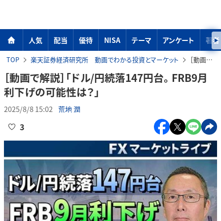
人気
配当
優待
NISA
テーマ
アンケート
著者
TOP
楽天証券経済研究所 動画でわかる投資とマーケット
［動画で解説］「ドル/円続落147円台。 FRB9月利下げの可能性は？」
［動画で解説］「ドル/円続落147円台。 FRB9月
利下げの可能性は？」
2025/8/8 15:02
荒地 潤
3