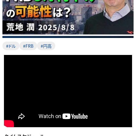
#ドル
#FRB
#円高