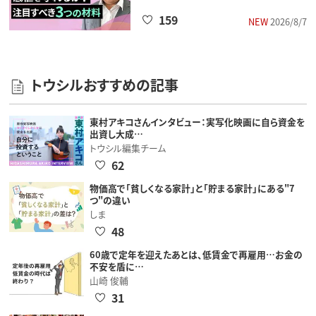
159
NEW
2026/8/7
トウシルおすすめの記事
東村アキコさんインタビュー：実写化映画に自ら資金を
出資し大成…
トウシル編集チーム
62
物価高で「貧しくなる家計」と「貯まる家計」にある"7
つ"の違い
しま
48
60歳で定年を迎えたあとは、低賃金で再雇用…お金の
不安を盾に…
山崎 俊輔
31