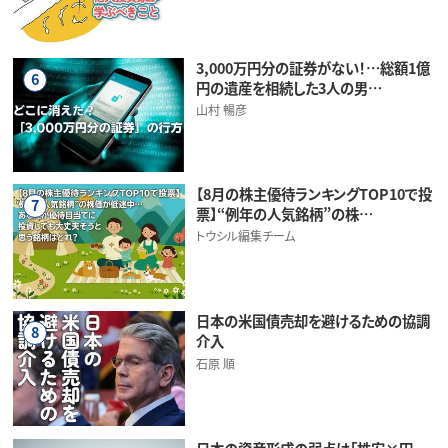
3,000万円分の証券がない！…総額1億
6
円の遺産を相続した3人の男…
山村 暢彦
【8月の株主優待ランキングTOP10で投
7
票】“例年の人気銘柄”の株…
トウシル編集チーム
日本の米国債売却を避けるための協調
8
介入
石原 順