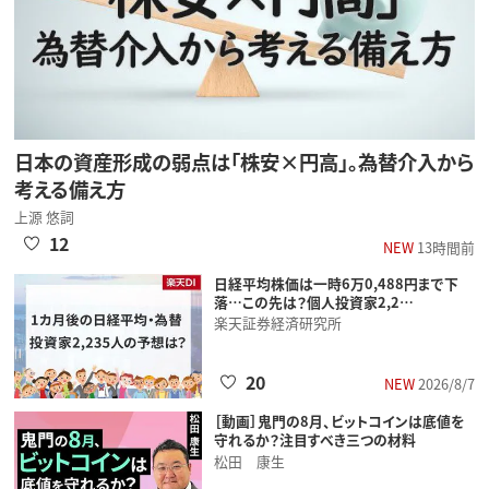
日本の資産形成の弱点は「株安×円高」。為替介入から
考える備え方
上源 悠詞
12
NEW
13時間前
日経平均株価は一時6万0,488円まで下
落…この先は？個人投資家2,2…
楽天証券経済研究所
20
NEW
2026/8/7
［動画］鬼門の8月、ビットコインは底値を
守れるか？注目すべき三つの材料
松田 康生