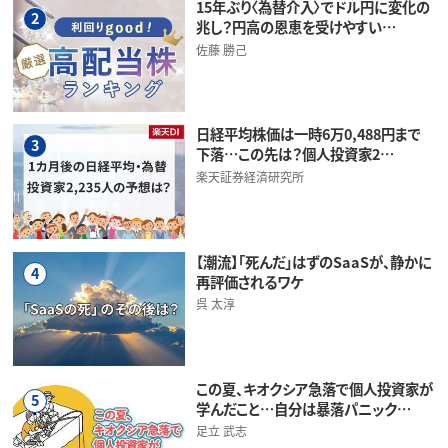
15年ぶり〈為替介入〉でドル円に変化の
2
兆し？円高の恩恵を受けやすい…
佐藤 勝己
日経平均株価は一時6万0,488円まで
3
下落…この先は？個人投資家2…
楽天証券経済研究所
【潮流】「死んだ」はずのSaaSが、静かに
4
再評価されるワケ
呉 太淳
この夏、キオクシア急落で個人投資家が
5
学んだこと…自分は暴落パニック…
足立 武志