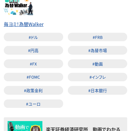
毎ヨミ！為替Walker
#ドル
#FRB
#円高
#為替市場
#FX
#動画
#FOMC
#インフレ
#政策金利
#日本銀行
#ユーロ
楽天証券経済研究所 動画でわかる