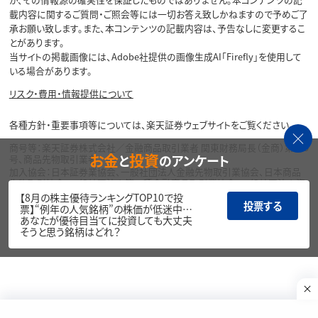
載内容に関するご質問・ご照会等には一切お答え致しかねますので予めご了
承お願い致します。また、本コンテンツの記載内容は、予告なしに変更するこ
とがあります。
当サイトの掲載画像には、Adobe社提供の画像生成AI「Firefly」を使用して
いる場合があります。
リスク・費用・情報提供について
各種方針・重要事項等については、楽天証券ウェブサイトをご覧ください。
商号等：楽天証券株式会社／金融商品取引業者 関東財務局長（金商）第195
お金
投資
と
のアンケート
号、商品先物取引業者
加入協会：日本証券業協会、一般社団法人金融先物取引業協会、日本商品
先物取引協会、一般社団法人第二種金融商品取引業協会、一般社団法人資
産運用業協会
【8月の株主優待ランキングTOP10で投
投票する
票】“例年の人気銘柄”の株価が低迷中…
Copyright©
あなたが優待目当てに投資しても大丈夫
1999-2026 Rakuten Securities, Inc. All
そうと思う銘柄はどれ？
Rights Reserved.