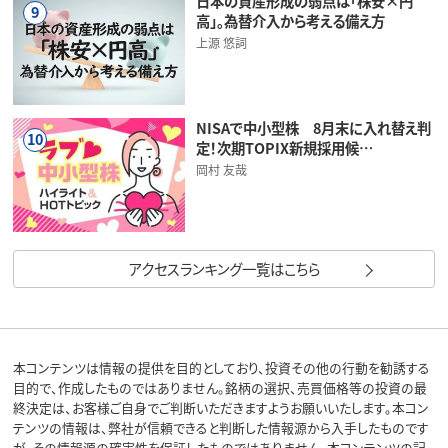
日本の資産形成の弱点は「株安×円
9
高」。為替介入から考える備え方
上源 悠詞
NISAで中小型株 8月末に入れ替え判
10
定！次期TOPIX新規採用候…
岡村 友哉
アクセスランキング一覧はこちら
本コンテンツは情報の提供を目的としており、投資その他の行動を勧誘する
目的で、作成したものではありません。銘柄の選択、売買価格等の投資の最
終決定は、お客様ご自身でご判断いただきますようお願いいたします。本コン
テンツの情報は、弊社が信頼できると判断した情報源から入手したものです
が、その情報源の確実性を保証したものではありません。本コンテンツの記