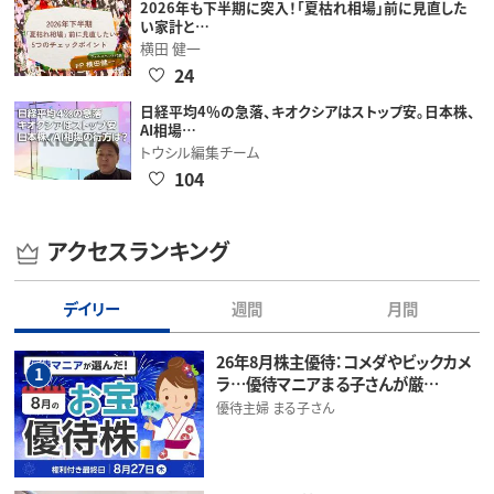
2026年も下半期に突入！「夏枯れ相場」前に見直した
い家計と…
横田 健一
24
日経平均4％の急落、キオクシアはストップ安。日本株、
AI相場…
トウシル編集チーム
104
アクセスランキング
デイリー
週間
月間
26年8月株主優待：コメダやビックカメ
1
ラ…優待マニアまる子さんが厳…
優待主婦 まる子さん