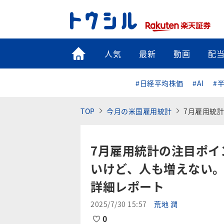
トップ
人気
最新
動画
配
#日経平均株価
#AI
#
TOP
今月の米国雇用統計
7月雇用統計の注目
7月雇用統計の注目ポイ
いけど、人も増えない。
詳細レポート
2025/7/30 15:57
荒地 潤
0