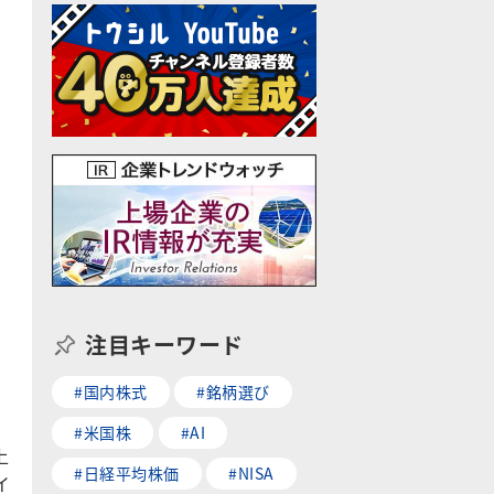
、
注目キーワード
、
#国内株式
#銘柄選び
#米国株
#AI
上
#日経平均株価
#NISA
イ