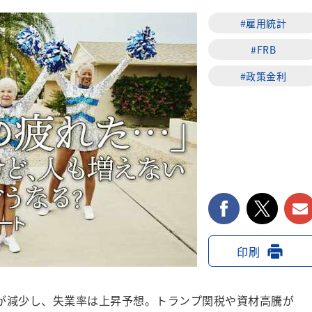
#雇用統計
#FRB
#政策金利
facebook
twi
印刷
が減少し、失業率は上昇予想。トランプ関税や資材高騰が