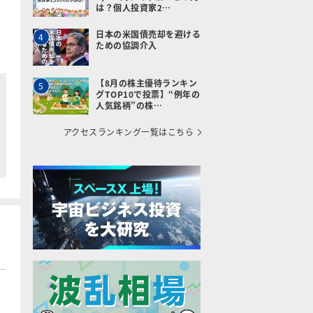
は？個人投資家2…
日本の米国債売却を避ける
4
ための協調介入
【8月の株主優待ランキン
5
グTOP10で投票】“例年の
人気銘柄”の株…
アクセスランキング一覧はこちら
。