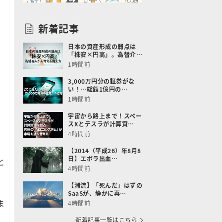
新着記事
日本の資産形成の弱点は
「株安×円高」。為替介…
1時間前
3,000万円分の証券がな
い！…総額1億円の…
1時間前
宇宙から路上まで！スペー
スXとテスラが計算資…
4時間前
【2014（平成26）年8月8
日】エボラ出血…
と
4時間前
【潮流】「死んだ」はずの
SaaSが、静かに再…
ま
4時間前
新着記事一覧はこちら