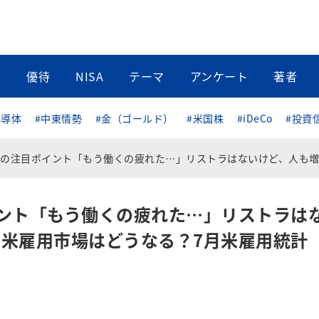
当
優待
NISA
テーマ
アンケート
著者
半導体
#中東情勢
#金（ゴールド）
#米国株
#iDeCo
#投資
ポイント「もう働くの疲れた…」リストラはないけど、人も増えない。米雇用市場はどうなる？7月米雇用統計 詳細レポ
ント「もう働くの疲れた…」リストラは
米雇用市場はどうなる？7月米雇用統計