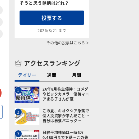
そうと思う銘柄はどれ？
投票する
2026/8/21 まで
その他の投票はこちら＞
アクセスランキング
デイリー
週間
月間
tter
メールで送る
26年8月株主優待：コメダ
1
やビックカメラ…優待マニ
アまる子さんが厳…
この夏、キオクシア急落で
2
個人投資家が学んだこと…
自分は暴落パニック…
日経平均株価は一時6万
3
0,488円まで下落…この先