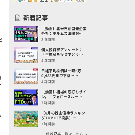
新着記事
［動画］北米石油開発企業
各社：ホルムズ海峡封…
ビ
3時間前
個人投資家アンケート：
「生成AIを投資でどう…
4時間前
メ
日経平均株価は一時6万
0,488円まで下落……
待
4時間前
…
［動画］相場の底打ちサイ
ン。「フォロースルー…
7時間前
【8月の株主優待ランキン
ち
グTOP10で投票】…
7時間前
新着記事一覧はこちら