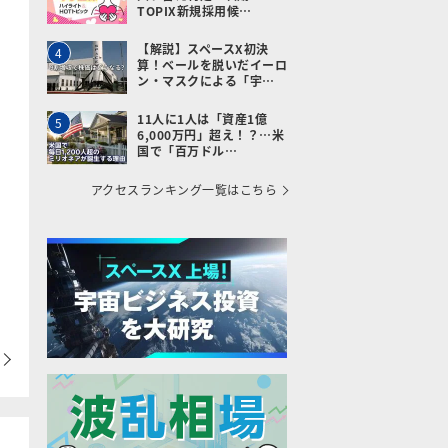
TOPIX新規採用候…
【解説】スペースX初決
4
算！ベールを脱いだイーロ
ン・マスクによる「宇…
11人に1人は「資産1億
5
6,000万円」超え！？…米
国で「百万ドル…
アクセスランキング一覧はこちら