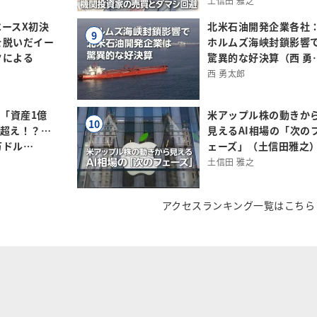
土信田 雅之
ースX初決
北米石油開発企業各社
9
を脱いだイー
ホルムズ海峡封鎖影響
クによる
驚異的な好決算（西 勇
西 勇太郎
は「資産1億
米アップル株の動きか
10
円」超え！？…
見えるAI相場の「次の
万ドル…
ェーズ」（土信田雅之
土信田 雅之
アクセスランキング一覧はこちら