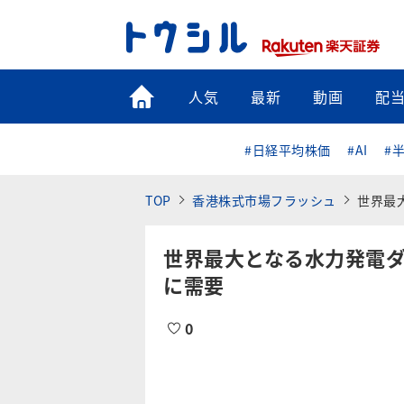
トップ
人気
最新
動画
配
#日経平均株価
#AI
#
TOP
香港株式市場フラッシュ
世界最
世界最大となる水力発電
に需要
0