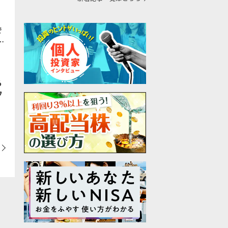
：
で
…
ら
フ
）