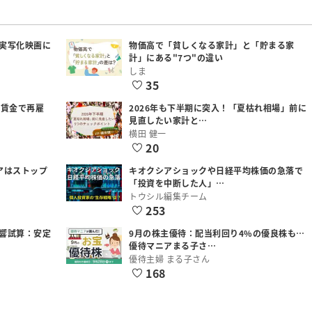
実写化映画に
物価高で「貧しくなる家計」と「貯まる家
計」にある"7つ"の違い
しま
35
低賃金で再雇
2026年も下半期に突入！「夏枯れ相場」前に
見直したい家計と…
横田 健一
20
アはストップ
キオクシアショックや日経平均株価の急落で
「投資を中断した人」…
トウシル編集チーム
253
響試算：安定
9月の株主優待：配当利回り4%の優良株も…
優待マニアまる子さ…
優待主婦 まる子さん
168