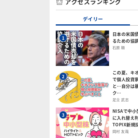
アクセスランキング
デイリー
日本の米国
1
るための協
石原 順
この夏、キ
2
で個人投資
と…自分は
ク…
足立 武志
NISAで中
3
に入れ替え
TOPIX新
岡村 友哉