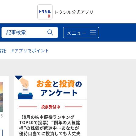
トウシル公式アプリ
メニュー
信託
#アプリでポイント
投票受付中
25
【8月の株主優待ランキング
TOP10で投票】“例年の人気銘
柄”の株価が低迷中…あなたが
優待目当てに投資しても大丈夫