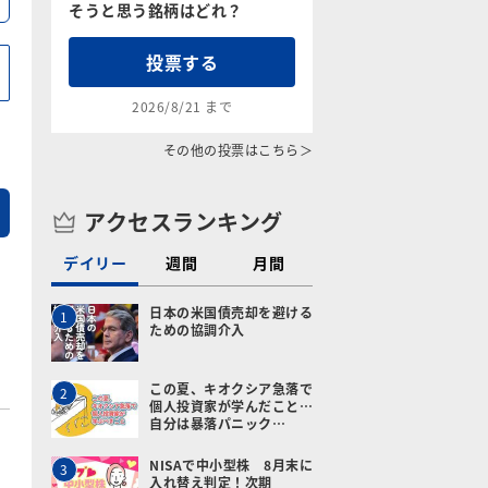
そうと思う銘柄はどれ？
投票する
2026/8/21 まで
その他の投票はこちら＞
アクセスランキング
デイリー
週間
月間
日本の米国債売却を避ける
1
ための協調介入
この夏、キオクシア急落で
2
個人投資家が学んだこと…
自分は暴落パニック…
NISAで中小型株 8月末に
3
入れ替え判定！次期