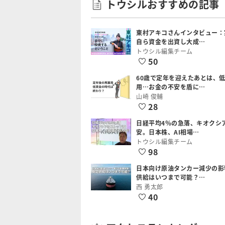
トウシルおすすめの記事
東村アキコさんインタビュー：
自ら資金を出資し大成…
トウシル編集チーム
50
60歳で定年を迎えたあとは、
用…お金の不安を盾に…
山崎 俊輔
28
日経平均4％の急落、キオクシ
安。日本株、AI相場…
トウシル編集チーム
98
日本向け原油タンカー減少の影
供給はいつまで可能？…
西 勇太郎
40