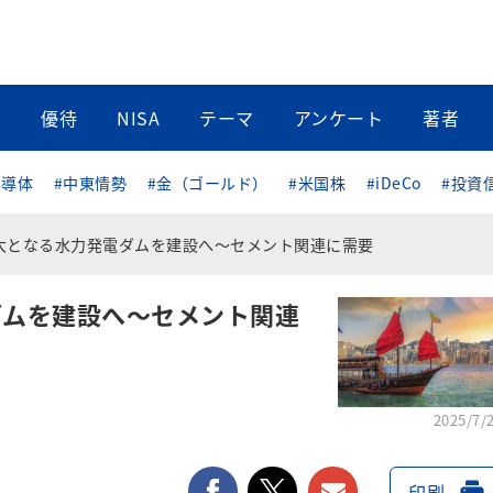
当
優待
NISA
テーマ
アンケート
著者
半導体
#中東情勢
#金（ゴールド）
#米国株
#iDeCo
#投資
大となる水力発電ダムを建設へ～セメント関連に需要
ダムを建設へ～セメント関連
2025/7/
facebook
twitter
メールで送る
印刷