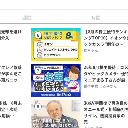
週間
月間
債売却を避け
【8月の株主優待ランキ
6
調介入
ングTOP10】イオンや
ックカメラ“例年の…
福ちゃん
オクシア急落
26年8月株主優待：コ
7
家が学んだこ
ダやビックカメラ…優
暴落パニッ
マニアまる子さんが厳
優待主婦 まる子さん
小型株 8月末
米株V字回復で再注目の
8
判定！次期
オニール式・相場底打
規採用候…
サイン。機関投資家の
売…