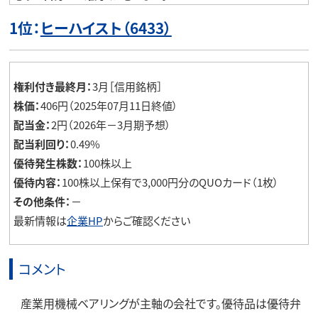
1位：
ヒーハイスト（6433）
権利付き最終月：
3月［信用銘柄］
株価：
406円（2025年07月11日終値）
配当金：
2円（2026年－3月期予想）
配当利回り：
0.49%
優待発生株数：
100株以上
優待内容：
100株以上保有で3,000円分のQUOカード（1枚）
その他条件：
－
最新情報は
企業HP
からご確認ください
コメント
産業用機械ベアリングが主軸の会社です。優待品は優待弁