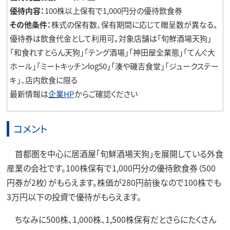
優待内容：
100株以上保有で1,000円分の優待飲食券
その他条件：
株式の保有数、保有期間に応じて贈呈数が異なる。
優待券は飲食代金として利用可。対象店舗は「旬鮮酒場天狗」
「和食れすとらん天狗」「テング酒場」「神田屋全業態」「てんぐ大
ホール」「ミートキッチンlog50」「湊や磯吉食堂」「ジュークステー
キ」、店内飲食に限る
最新情報は
企業HP
からご確認ください
コメント
首都圏を中心に居酒屋「旬鮮酒場天狗」を展開している外食
産業の会社です。100株保有で1,000円分の優待飲食券（500
円券が2枚）がもらえます。株価が280円前後なので100株でも
3万円以下の投資で優待がもらえます。
ちなみに500株、1,000株、1,500株保有だとさらにたくさん