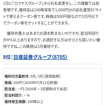
1日に「カクヤスグループ」から社名変更をし、この連載では初
登場です。優待品は100株保有で1,000円分の自社運営ECサイ
トで使えるクーポン券です。株価は500円弱なので5万円以下
でクーポン券をゲットすることができます。
優待弁護士はあまりお酒を飲まないのですが、配当利回り
が4％以上ありますので、お酒好きな方はぜひとも狙いたい優
待ですね。この銘柄は3月優待です。
8位：
日産証券グループ（8705）
権利付き最終月：
9月、3月［貸借銘柄］
株価：
165円（2025年07月11日終値）
配当金：
－円（2026年－3月期時点で未定）
配当利回り：
－%
優待発生株数：
100株以上