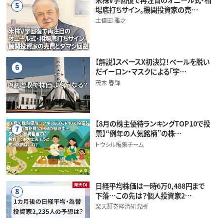
5
場底打ちサイン。機関投資家の売…
土信田 雅之
【解説】スペースX初決算！ベールを脱い
6
だイーロン・マスクによる「宇…
茂木 春輝
【8月の株主優待ランキングTOP10で投
7
票】“例年の人気銘柄”の株…
トウシル編集チーム
日経平均株価は一時6万0,488円まで
8
下落…この先は？個人投資家2…
楽天証券経済研究所