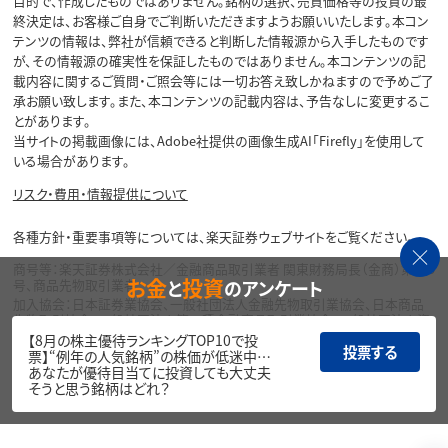
目的で、作成したものではありません。銘柄の選択、売買価格等の投資の最
終決定は、お客様ご自身でご判断いただきますようお願いいたします。本コン
テンツの情報は、弊社が信頼できると判断した情報源から入手したものです
が、その情報源の確実性を保証したものではありません。本コンテンツの記
載内容に関するご質問・ご照会等には一切お答え致しかねますので予めご了
承お願い致します。また、本コンテンツの記載内容は、予告なしに変更するこ
とがあります。
当サイトの掲載画像には、Adobe社提供の画像生成AI「Firefly」を使用して
いる場合があります。
リスク・費用・情報提供について
各種方針・重要事項等については、楽天証券ウェブサイトをご覧ください。
商号等：楽天証券株式会社／金融商品取引業者 関東財務局長（金商）第195
お金
投資
と
のアンケート
号、商品先物取引業者
加入協会：日本証券業協会、一般社団法人金融先物取引業協会、日本商品
先物取引協会、一般社団法人第二種金融商品取引業協会、一般社団法人資
産運用業協会
【8月の株主優待ランキングTOP10で投
投票する
票】“例年の人気銘柄”の株価が低迷中…
Copyright©
あなたが優待目当てに投資しても大丈夫
1999-2026 Rakuten Securities, Inc. All
そうと思う銘柄はどれ？
Rights Reserved.