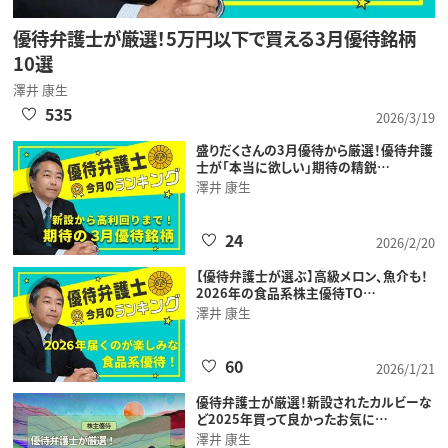
優待弁護士が厳選！5万円以下で買える3月優待銘柄
10選
澤井 康生
535
2026/3/19
盛りだくさんの3月優待から厳選！優待弁護
士が「本当に欲しい」期待の精鋭…
澤井 康生
24
2026/2/20
【優待弁護士が選ぶ】高級メロン、魚介も！
2026年の食品系株主優待TO…
澤井 康生
60
2026/1/21
優待弁護士が厳選！新設されたカルビーな
ど2025年買って良かったお気に…
澤井 康生