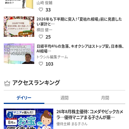
山崎 俊輔
33
2026年も下半期に突入！「夏枯れ相場」前に見直した
い家計と…
横田 健一
25
日経平均4％の急落、キオクシアはストップ安。日本株、
AI相場…
トウシル編集チーム
103
アクセスランキング
デイリー
週間
月間
26年8月株主優待：コメダやビックカメ
1
ラ…優待マニアまる子さんが厳…
優待主婦 まる子さん