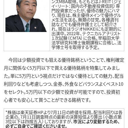
ンスMBA取得。もともとはJ-REIT（ジェ
イ・リート：国内の不動産投資信託）専
門投資家だったが、優待の魅力にハマ
り、現在は、株主優待メインで優待グル
メ生活を送る。無類の甘党。各種週刊
誌などでも優待弁護士として紹介さ
れ、現在はラジオNIKKEIにも定期的に
出演中。2022年、テクニカルアナリスト
１次試験（CMTA）に合格。早稲田大学
法学研究科博士後期課程に合格し、法
学博士号を取得する予定。
今回は少額投資でも狙える優待銘柄ということで、権利確定
月に関係なく5万円以下で買える優待銘柄を特集してみまし
た。単に5万円という視点だけではなく優待としての魅力、配当
利回りなども考慮しつつ、金券、外食などバランスよくベスト10
をセレクト。5万円以下の少額で投資が可能ですので、投資初
心者でも安心して買うことができる銘柄です。
*株価は楽天証券HPより7月11日の終値を採用。配当利回りは各
企業の、7月11日調査時点の最新の決算短信より算出（小数点第
3位以下は四捨五入）しておりますが、
市況により変動するため、
必ずご自身でご確認くださいませ。