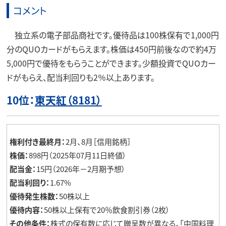
コメント
独立系の電子部品商社です。優待品は100株保有で1,000円
分のQUOカードがもらえます。株価は450円前後なので約4万
5,000円で優待をもらうことができます。少額投資でQUOカー
ドがもらえ、配当利回りも2％以上あります。
10位：
東天紅（8181）
権利付き最終月：
2月、8月［信用銘柄］
株価：
898円（2025年07月11日終値）
配当金：
15円（2026年－2月期予想）
配当利回り：
1.67%
優待発生株数：
50株以上
優待内容：
50株以上保有で20％飲食割引券（2枚）
その他条件：
株式の保有数に応じて贈呈数が異なる。「中国料理