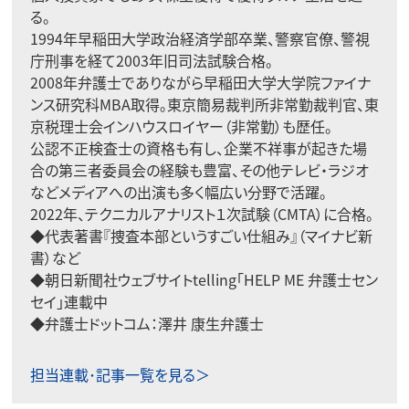
る。
1994年早稲田大学政治経済学部卒業、警察官僚、警視
庁刑事を経て2003年旧司法試験合格。
2008年弁護士でありながら早稲田大学大学院ファイナ
ンス研究科MBA取得。東京簡易裁判所非常勤裁判官、東
京税理士会インハウスロイヤー（非常勤）も歴任。
公認不正検査士の資格も有し、企業不祥事が起きた場
合の第三者委員会の経験も豊富、その他テレビ・ラジオ
などメディアへの出演も多く幅広い分野で活躍。
2022年、テクニカルアナリスト１次試験（CMTA）に合格。
◆代表著書
『捜査本部というすごい仕組み』
（マイナビ新
書）など
◆朝日新聞社ウェブサイトtelling
「HELP ME 弁護士セン
セイ」
連載中
◆弁護士ドットコム：
澤井 康生弁護士
担当連載･記事一覧を見る＞