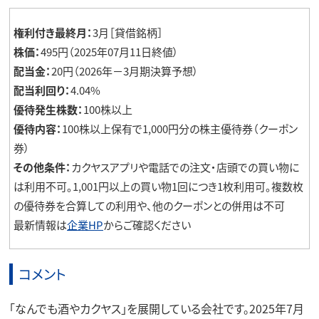
権利付き最終月：
3月［貸借銘柄］
株価：
495円（2025年07月11日終値）
配当金：
20円（2026年－3月期決算予想）
配当利回り：
4.04%
優待発生株数：
100株以上
優待内容：
100株以上保有で1,000円分の株主優待券（クーポン
券）
その他条件：
カクヤスアプリや電話での注文・店頭での買い物に
は利用不可。1,001円以上の買い物1回につき1枚利用可。複数枚
の優待券を合算しての利用や、他のクーポンとの併用は不可
最新情報は
企業HP
からご確認ください
コメント
「なんでも酒やカクヤス」を展開している会社です。2025年7月