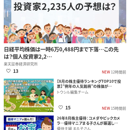
日経平均株価は一時6万0,488円まで下落…この先
は？個人投資家2,2…
楽天証券経済研究所
13
NEW
12時間前
【8月の株主優待ランキングTOP10で投
票】“例年の人気銘柄”の株価が…
トウシル編集チーム
15
NEW
15時間前
26年8月株主優待：コメダやビックカメ
ラ…優待マニアまる子さんが厳選し…
優待主婦 まる子さん