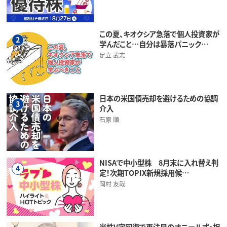
この夏、キオクシア急落で個人投資家が
2
学んだこと…自分は暴落パニック…
足立 武志
日本の米国債売却を避けるための協調
3
介入
石原 順
NISAで中小型株 8月末に入れ替え判
4
定！次期TOPIX新規採用候…
岡村 友哉
米株V字回復で再注目のオニール式・相