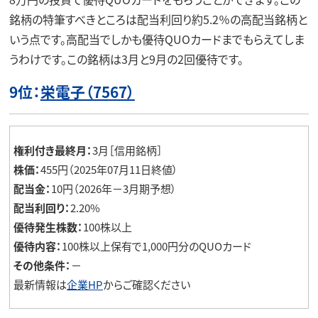
銘柄の特筆すべきところは配当利回り約5.2％の高配当銘柄と
いう点です。高配当でしかも優待QUOカードまでもらえてしま
うわけです。この銘柄は3月と9月の2回優待です。
9位：
栄電子（7567）
権利付き最終月：
3月［信用銘柄］
株価：
455円（2025年07月11日終値）
配当金：
10円（2026年－3月期予想）
配当利回り：
2.20%
優待発生株数：
100株以上
優待内容：
100株以上保有で1,000円分のQUOカード
その他条件：
－
最新情報は
企業HP
からご確認ください