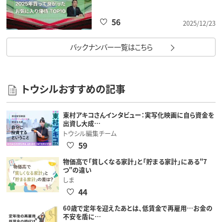
56
2025/12/23
バックナンバー一覧はこちら
トウシルおすすめの記事
東村アキコさんインタビュー：実写化映画に自ら資金を
出資し大成…
トウシル編集チーム
59
物価高で「貧しくなる家計」と「貯まる家計」にある"7
つ"の違い
しま
44
60歳で定年を迎えたあとは、低賃金で再雇用…お金の
不安を盾に…