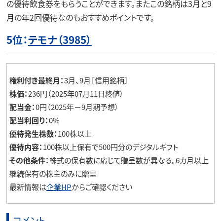
の優待飲食券をもらうことができます。またこの銘柄は3月と9
月の年2回優待なのもおすすめポイントです。
5位：
テモナ（3985）
権利付き最終月：
3月、9月［信用銘柄］
株価：
236円（2025年07月11日終値）
配当金：
0円（2025年－9月期予想）
配当利回り：
0%
優待発生株数：
100株以上
優待内容：
100株以上保有で500円分のデジタルギフト
その他条件：
株式の保有数に応じて贈呈数が異なる。6カ月以上
継続保有の株主のみに贈呈
最新情報は
企業HP
からご確認ください
コメント