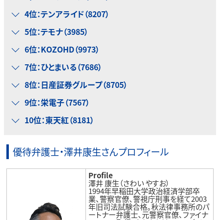
4位：テンアライド（8207）
5位：テモナ（3985）
6位：KOZOHD（9973）
7位：ひとまいる（7686）
8位：日産証券グループ（8705）
9位：栄電子（7567）
10位：東天紅（8181）
優待弁護士・澤井康生さんプロフィール
Profile
澤井 康生（さわい やすお）
1994年早稲田大学政治経済学部卒
業、警察官僚、警視庁刑事を経て2003
年旧司法試験合格。秋法律事務所のパ
ートナー弁護士、元警察官僚、ファイナ