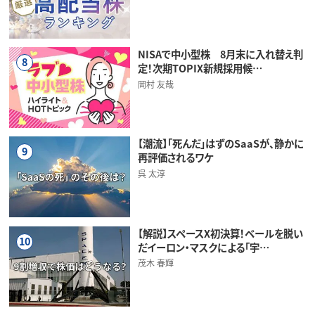
NISAで中小型株 8月末に入れ替え判
8
定！次期TOPIX新規採用候…
岡村 友哉
【潮流】「死んだ」はずのSaaSが、静かに
9
再評価されるワケ
呉 太淳
【解説】スペースX初決算！ベールを脱い
10
だイーロン・マスクによる「宇…
茂木 春輝