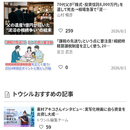
70代父が「株式・投資信託8,000万円」を
遺して死去→相場急落で「泥…
山村 暢彦
259
2026/8/1
「課税の先送り」という点に要注意！相続時
精算課税制度を正しく使う。20…
足立 武志
0
2026/8/1
トウシルおすすめの記事
東村アキコさんインタビュー：実写化映画に自ら資金を
出資し大成…
トウシル編集チーム
59