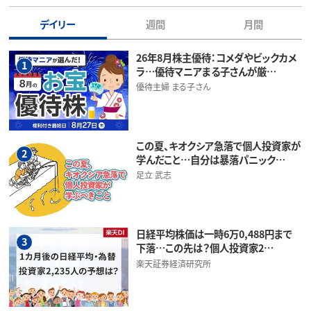
デイリー
週間
月間
26年8月株主優待：コメダやビックカメ
1
ラ…優待マニアまる子さんが厳…
優待主婦 まる子さん
この夏、キオクシア急落で個人投資家が
2
学んだこと…自分は暴落パニック…
足立 武志
日経平均株価は一時6万0,488円まで
3
下落…この先は？個人投資家2…
楽天証券経済研究所