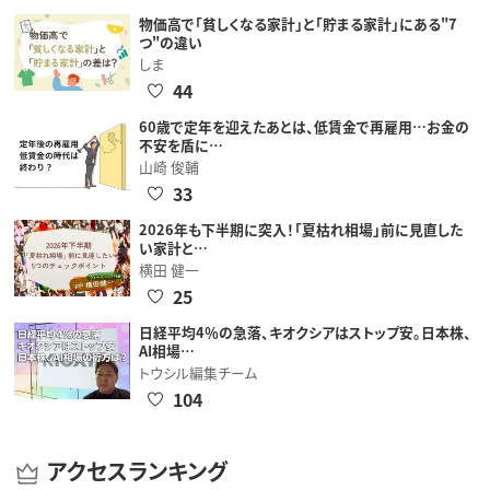
物価高で「貧しくなる家計」と「貯まる家計」にある"7
つ"の違い
しま
44
60歳で定年を迎えたあとは、低賃金で再雇用…お金の
不安を盾に…
山崎 俊輔
33
2026年も下半期に突入！「夏枯れ相場」前に見直した
い家計と…
横田 健一
25
日経平均4％の急落、キオクシアはストップ安。日本株、
AI相場…
トウシル編集チーム
104
アクセスランキング