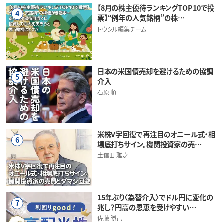
【8月の株主優待ランキングTOP10で投
4
票】“例年の人気銘柄”の株…
トウシル編集チーム
日本の米国債売却を避けるための協調
5
介入
石原 順
米株V字回復で再注目のオニール式・相
6
場底打ちサイン。機関投資家の売…
土信田 雅之
15年ぶり〈為替介入〉でドル円に変化の
7
兆し？円高の恩恵を受けやすい…
佐藤 勝己