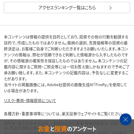
アクセスランキング一覧はこちら
本コンテンツは情報の提供を目的としており、投資その他の行動を勧誘する
目的で、作成したものではありません。銘柄の選択、売買価格等の投資の最
終決定は、お客様ご自身でご判断いただきますようお願いいたします。本コン
テンツの情報は、弊社が信頼できると判断した情報源から入手したものです
が、その情報源の確実性を保証したものではありません。本コンテンツの記
載内容に関するご質問・ご照会等には一切お答え致しかねますので予めご了
承お願い致します。また、本コンテンツの記載内容は、予告なしに変更するこ
とがあります。
当サイトの掲載画像には、Adobe社提供の画像生成AI「Firefly」を使用して
いる場合があります。
リスク・費用・情報提供について
各種方針・重要事項等については、楽天証券ウェブサイトをご覧ください。
商号等：楽天証券株式会社／金融商品取引業者 関東財務局長（金商）第195
お金
投資
と
のアンケート
号、商品先物取引業者
加入協会：日本証券業協会、一般社団法人金融先物取引業協会、日本商品