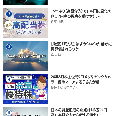
15年ぶり〈為替介入〉でドル円に変化の
2
兆し？円高の恩恵を受けやすい…
佐藤 勝己
【潮流】「死んだ」はずのSaaSが、静かに
3
再評価されるワケ
呉 太淳
26年8月株主優待：コメダやビックカメ
4
ラ…優待マニアまる子さんが厳…
優待主婦 まる子さん
日本の資産形成の弱点は「株安×円
5
高」。為替介入から考える備え方