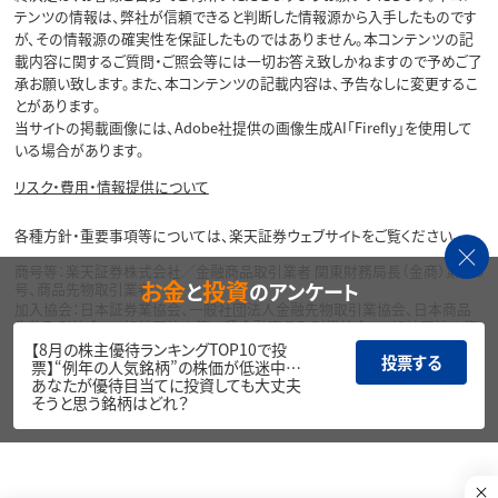
テンツの情報は、弊社が信頼できると判断した情報源から入手したものです
が、その情報源の確実性を保証したものではありません。本コンテンツの記
載内容に関するご質問・ご照会等には一切お答え致しかねますので予めご了
承お願い致します。また、本コンテンツの記載内容は、予告なしに変更するこ
とがあります。
当サイトの掲載画像には、Adobe社提供の画像生成AI「Firefly」を使用して
いる場合があります。
リスク・費用・情報提供について
各種方針・重要事項等については、楽天証券ウェブサイトをご覧ください。
商号等：楽天証券株式会社／金融商品取引業者 関東財務局長（金商）第195
お金
投資
と
のアンケート
号、商品先物取引業者
加入協会：日本証券業協会、一般社団法人金融先物取引業協会、日本商品
先物取引協会、一般社団法人第二種金融商品取引業協会、一般社団法人資
産運用業協会
【8月の株主優待ランキングTOP10で投
投票する
票】“例年の人気銘柄”の株価が低迷中…
Copyright©
あなたが優待目当てに投資しても大丈夫
1999-2026 Rakuten Securities, Inc. All
そうと思う銘柄はどれ？
Rights Reserved.