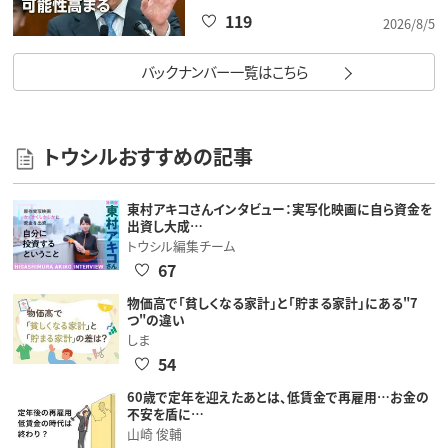
119
2026/8/5
バックナンバー一覧はこちら
トウシルおすすめの記事
東村アキコさんインタビュー：実写化映画に自ら資金を
出資し大成…
トウシル編集チーム
67
物価高で「貧しくなる家計」と「貯まる家計」にある"7
つ"の違い
しま
54
60歳で定年を迎えたあとは、低賃金で再雇用…お金の
不安を盾に…
山崎 俊輔