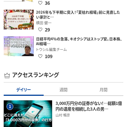
36
2026年も下半期に突入！「夏枯れ相場」前に見直した
い家計と…
横田 健一
29
日経平均4％の急落、キオクシアはストップ安。日本株、
AI相場…
トウシル編集チーム
109
アクセスランキング
デイリー
週間
月間
3,000万円分の証券がない！…総額1億
1
円の遺産を相続した3人の男…
山村 暢彦