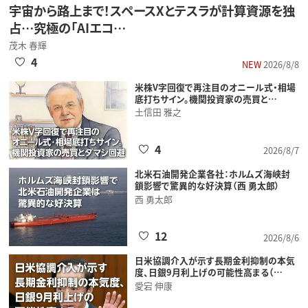
宇宙から路上まで！スペースXとテスラが計算資源を独
占…究極の「AIエコ…
茂木 春輝
4
NEW
2026/8/8
米株V字回復で再注目のオニール式・相場
底打ちサイン。機関投資家の売買と…
土信田 雅之
4
2026/8/7
北米石油開発企業各社：ホルムズ海峡封
鎖影響で驚異的な好決算（西 勇太郎）
西 勇太郎
12
2026/8/6
日米協調介入が示す長期金利抑制の本気
度、日銀9月利上げの可能性高まる（…
愛宕 伸康