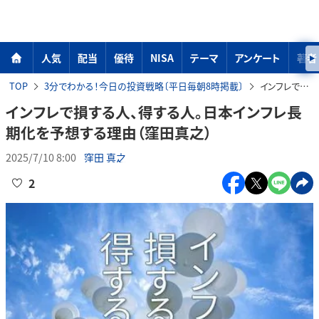
人気
配当
優待
NISA
テーマ
アンケート
著者
TOP
3分でわかる！今日の投資戦略〔平日毎朝8時掲載〕
インフレで損する人、得する人。日本インフレ長期化を予想する理由（窪田真之）
インフレで損する人、得する人。日本インフレ長
期化を予想する理由（窪田真之）
2025/7/10 8:00
窪田 真之
2