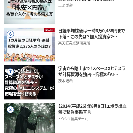
上源 悠詞
日経平均株価は一時6万0,488円まで
6
下落…この先は？個人投資家2…
楽天証券経済研究所
宇宙から路上まで！スペースXとテスラ
7
が計算資源を独占…究極の「AI…
茂木 春輝
【2014（平成26）年8月8日】エボラ出血
8
熱で緊急事態宣言
トウシル編集チーム