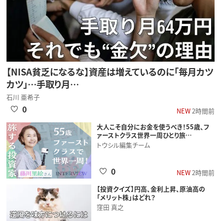
【NISA貧乏になるな】資産は増えているのに「毎月カツ
カツ」…手取り月…
石川 亜希子
0
NEW
2時間前
大人こそ自分にお金を使うべき！55歳、フ
ァーストクラス世界一周ひとり旅…
トウシル編集チーム
0
NEW
2時間前
【投資クイズ】円高、金利上昇、原油高の
「メリット株」はどれ？
窪田 真之