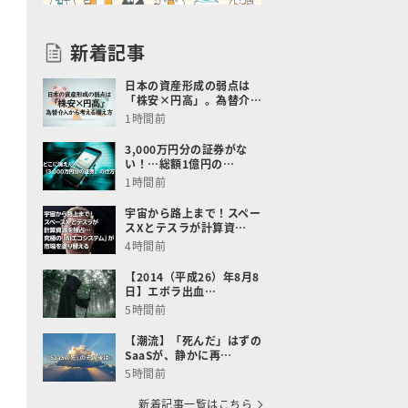
新着記事
日本の資産形成の弱点は
「株安×円高」。為替介…
1時間前
3,000万円分の証券がな
い！…総額1億円の…
1時間前
宇宙から路上まで！スペー
スXとテスラが計算資…
4時間前
【2014（平成26）年8月8
日】エボラ出血…
5時間前
【潮流】「死んだ」はずの
SaaSが、静かに再…
5時間前
新着記事一覧はこちら