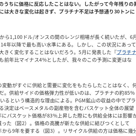
のうちに価格に反応したことはない。したがって今年残りの
には大きな変化は起きず、プラチナ不足は予想通り30トンに
から1,100ドル/オンスの間のレンジ相場が長く続いたが、6
、2014年以降で最も高い水準にある。しかし、この状況にあっ
大きく変化することはないだろう。5月に発表した『
プラチ
も前年比マイナス4%としたが、我々のこの予測に変更はな
の変動がすぐに供給と需要に変化をもたらしたことはなく、
だ。供給サイドの価格弾力性が低いのは、プラチナの約85%
ているという構造的な理由による。PGM鉱山の収益の中でプラ
る決定はベースメタルの副産物を含むバスケット全体の展望
23年にバスケット価格が83%上昇した際にも供給全体には影響
減った（図2）。価格の高騰が新たな供給に結びつくとして
年から9年を要する（図3）。リサイクル供給の方は価格に幾