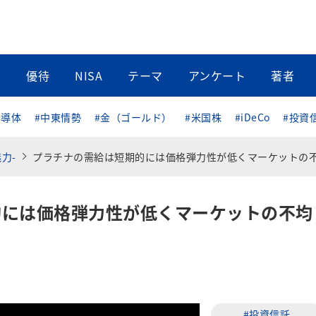
当
優待
NISA
テーマ
アンケート
著者
半導体
#中東情勢
#金（ゴールド）
#米国株
#iDeCo
#投資
力-
プラチナの需給は短期的には価格弾力性が低くマーケットの不均衡は続
的には価格弾力性が低くマーケットの不均
#投資信託