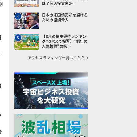
期
は？個人投資家2…
日本の米国債売却を避ける
4
ための協調介入
月
【8月の株主優待ランキン
5
グTOP10で投票】“例年の
て
人気銘柄”の株…
ナ
アクセスランキング一覧はこちら
何
が
分