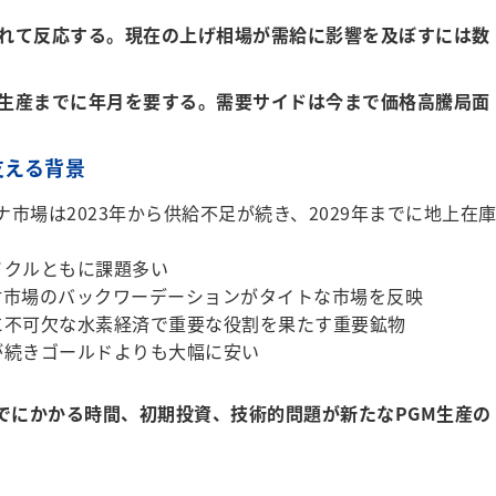
れて反応する。現在の上げ相場が需給に影響を及ぼすには数
生産までに年月を要する。需要サイドは今まで価格高騰局面
支える背景
ナ市場は2023年から供給不足が続き、2029年までに地上在
イクルともに課題多い
対市場のバックワーデーションがタイトな市場を反映
に不可欠な水素経済で重要な役割を果たす重要鉱物
が続きゴールドよりも大幅に安い
までにかかる時間、初期投資、技術的問題が新たなPGM生産の