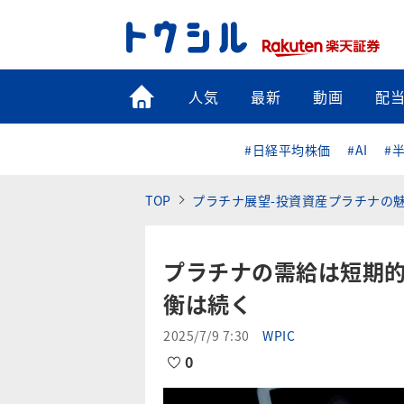
トップ
人気
最新
動画
配
#日経平均株価
#AI
#
TOP
プラチナ展望-投資資産プラチナの魅
プラチナの需給は短期
衡は続く
2025/7/9 7:30
WPIC
0