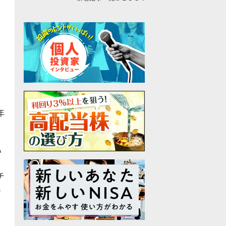
、
年
い
チ
メ