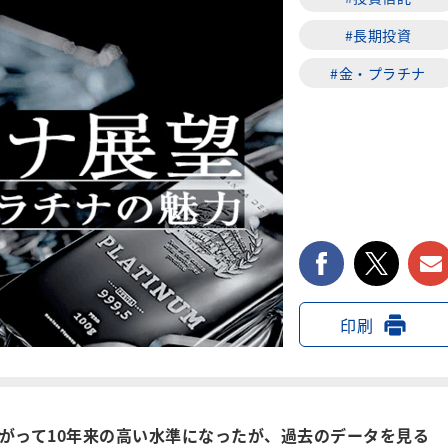
#長期投資
#金・プラチナ
facebook
twi
印刷
上がって10年来の高い水準になったが、過去のデータを見る