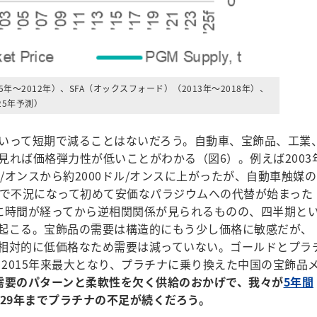
年～2012年）、SFA（オックスフォード）（2013年～2018年）、
25年予測）
いって短期で減ることはないだろう。自動車、宝飾品、工業
見れば価格弾力性が低いことがわかる（図6）。例えば2003
ドル/オンスから約2000ドル/オンスに上がったが、自動車触媒の
慌で不況になって初めて安価なパラジウムへの代替が始まった
に時間が経ってから逆相関関係が見られるものの、四半期と
起こる。宝飾品の需要は構造的にもう少し価格に敏感だが、
相対的に低価格なため需要は減っていない。ゴールドとプラ
倍、2015年来最大となり、プラチナに乗り換えた中国の宝飾品
需要のパターンと柔軟性を欠く供給のおかげで、我々が
5年間
029年までプラチナの不足が続くだろう。