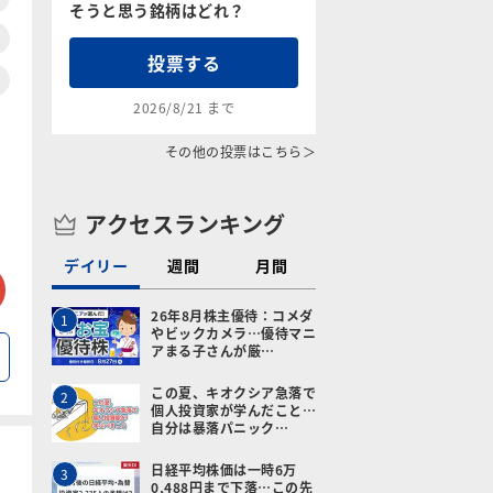
そうと思う銘柄はどれ？
投票する
2026/8/21 まで
その他の投票はこちら＞
アクセスランキング
デイリー
週間
月間
tter
メールで送る
26年8月株主優待：コメダ
1
やビックカメラ…優待マニ
アまる子さんが厳…
この夏、キオクシア急落で
2
個人投資家が学んだこと…
自分は暴落パニック…
日経平均株価は一時6万
3
0,488円まで下落…この先