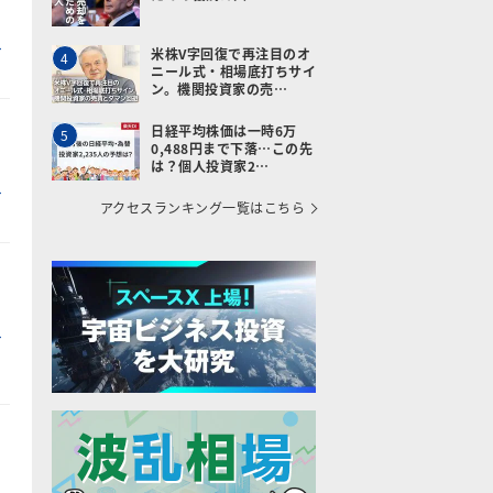
米株V字回復で再注目のオ
4
ニール式・相場底打ちサイ
ン。機関投資家の売…
日経平均株価は一時6万
5
0,488円まで下落…この先
は？個人投資家2…
アクセスランキング一覧はこちら