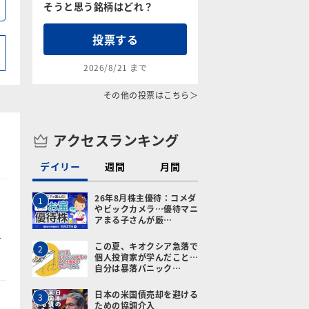
そうと思う銘柄はどれ？
投票する
2026/8/21 まで
その他の投票はこちら＞
アクセスランキング
デイリー
週間
月間
26年8月株主優待：コメダ
1
やビックカメラ…優待マニ
アまる子さんが厳…
この夏、キオクシア急落で
2
個人投資家が学んだこと…
自分は暴落パニック…
日本の米国債売却を避ける
3
ための協調介入