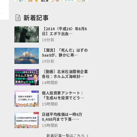
新着記事
【2014（平成26）年8月8
日】エボラ出血…
19分前
【潮流】「死んだ」はずの
SaaSが、静かに再…
19分前
［動画］北米石油開発企業
各社：ホルムズ海峡封…
14時間前
個人投資家アンケート：
「生成AIを投資でどう…
15時間前
日経平均株価は一時6万
0,488円まで下落……
15時間前
新着記事一覧はこちら