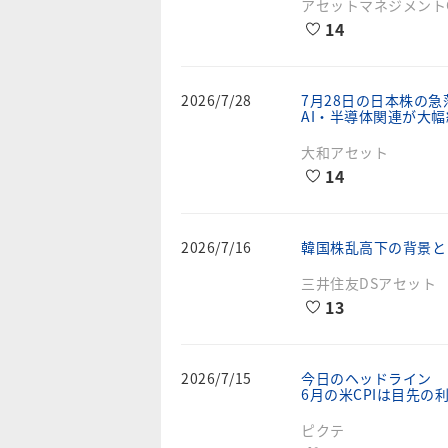
アセットマネジメントO
14
2026/7/28
7月28日の日本株の
AI・半導体関連が大
大和アセット
14
2026/7/16
韓国株乱高下の背景と
三井住友DSアセット
13
2026/7/15
今日のヘッドライン
6月の米CPIは目先
ピクテ