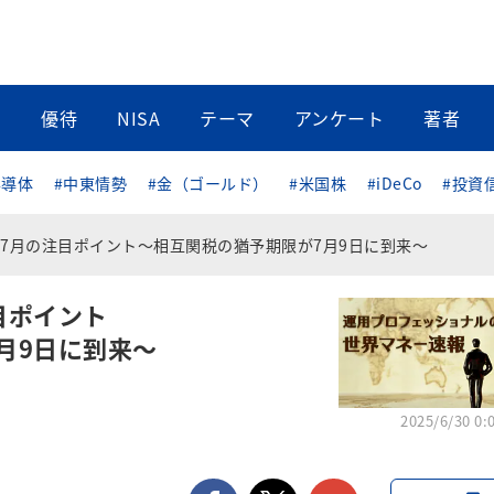
当
優待
NISA
テーマ
アンケート
著者
半導体
#中東情勢
#金（ゴールド）
#米国株
#iDeCo
#投資
と7月の注目ポイント～相互関税の猶予期限が7月9日に到来～
目ポイント
月9日に到来～
2025/6/30 0: