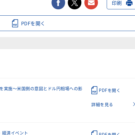
facebook
twitter
メールで送る
印刷
PDFを開く
を実施～米国側の意図とドル円相場への影
PDFを開く
詳細を見る
・経済イベント
PDFを開く