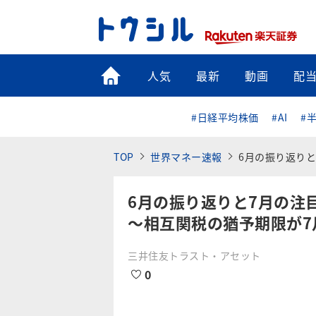
トップ
人気
最新
動画
配
#日経平均株価
#AI
#
TOP
世界マネー速報
6月の振り返り
6月の振り返りと7月の注
～相互関税の猶予期限が7
三井住友トラスト・アセット
0