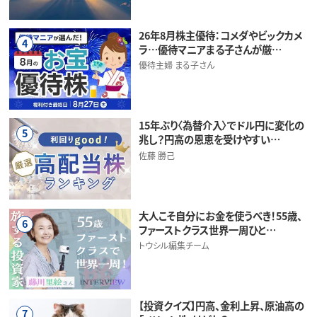
26年8月株主優待：コメダやビックカメ
4
ラ…優待マニアまる子さんが厳…
優待主婦 まる子さん
15年ぶり〈為替介入〉でドル円に変化の
5
兆し？円高の恩恵を受けやすい…
佐藤 勝己
大人こそ自分にお金を使うべき！55歳、
6
ファーストクラス世界一周ひと…
トウシル編集チーム
【投資クイズ】円高、金利上昇、原油高の
7