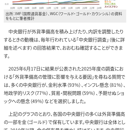
出所：IMF（国際通貨基金）、WGC（ワールド・ゴールド・カウンシル）の資料
をもとに筆者推計
中央銀行が外貨準備高を積み上げたり、内訳を調整したり
するときの動機は、毎年行われている「中央銀行調査」（後に詳
細を述べます）の回答結果で、おおむね確認することができま
す。
2025年6月17日に結果が公表された2025年度の調査にお
ける「外貨準備高の管理に影響を与える要因」を尋ねる質問で
は、多くの中央銀行が、金利水準（93％）、インフレ懸念（81％）、
地政学的リスク（77％）、貿易・関税問題（59％）、予期せぬショ
ックへの懸念（49％）などを選択しました。
上記のグラフのとおり、各国の中央銀行の多くは外貨準備高
の一部を金（ゴールド）で保有しています。中央銀行は全体とし
て、2010年以降、金の保有量を増やし続けています。中央銀行