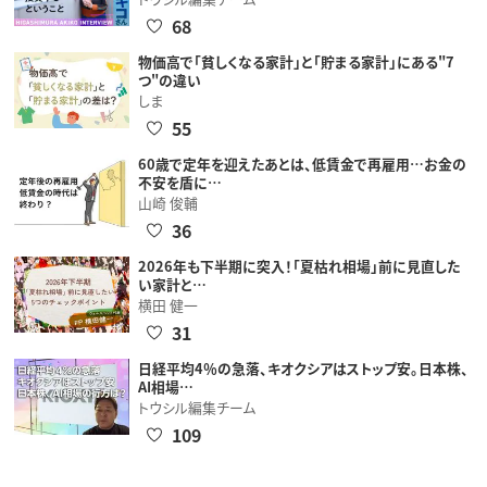
68
物価高で「貧しくなる家計」と「貯まる家計」にある"7
つ"の違い
しま
55
60歳で定年を迎えたあとは、低賃金で再雇用…お金の
不安を盾に…
山崎 俊輔
36
2026年も下半期に突入！「夏枯れ相場」前に見直した
い家計と…
横田 健一
31
日経平均4％の急落、キオクシアはストップ安。日本株、
AI相場…
トウシル編集チーム
109