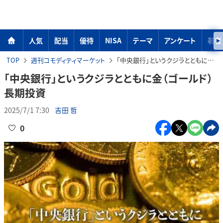
人気
配当
優待
NISA
テーマ
アンケート
著者
TOP
週刊コモディティマーケット
「中央銀行」というクジラとともに金（ゴールド）長期投資
「中央銀行」というクジラとともに金（ゴールド）
長期投資
2025/7/1 7:30
吉田 哲
0