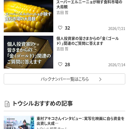
スーパーエルニーニョが映す食料市場の
大局観
吉田 哲
32
2026/7/21
個人投資家の皆さまからの「金（ゴール
ド）」関連のご質問に答えます
吉田 哲
28
2026/7/14
バックナンバー一覧はこちら
トウシルおすすめの記事
東村アキコさんインタビュー：実写化映画に自ら資金を
出資し大成…
トウシル編集チーム