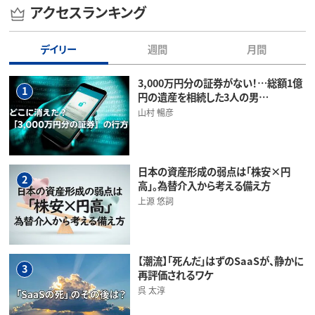
アクセスランキング
デイリー
週間
月間
3,000万円分の証券がない！…総額1億
1
円の遺産を相続した3人の男…
山村 暢彦
日本の資産形成の弱点は「株安×円
2
高」。為替介入から考える備え方
上源 悠詞
【潮流】「死んだ」はずのSaaSが、静かに
3
再評価されるワケ
呉 太淳