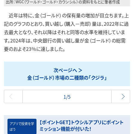
出所：WGC（ワールド・ゴールド・カウンシル）の資料をもとに筆者作成
近年は特に、金（ゴールド）の保有量の増加が目立ちます。上
記のグラフのとおり、買い越し（購入－売却）量は、2022年に過
去最大となり、それ以降はそれと同等の水準を維持していま
す。2024年は、中央銀行の買い越し量が金（ゴールド）の総需
要のおよそ23％に達しました。
次ページへ
金（ゴールド）市場の二種類の「クジラ」
最初
1/5
【ポイントGET】トウシルアプリにポイント
アプリで投資を学
ミッション機能が付いた！
ぼう