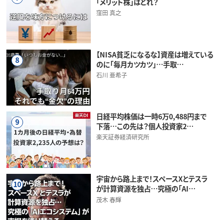
「メリット株」はどれ？
窪田 真之
【NISA貧乏になるな】資産は増えている
8
のに「毎月カツカツ」…手取…
石川 亜希子
日経平均株価は一時6万0,488円まで
9
下落…この先は？個人投資家2…
楽天証券経済研究所
宇宙から路上まで！スペースXとテスラ
10
が計算資源を独占…究極の「AI…
茂木 春輝