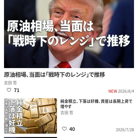
原油相場、当面は「戦時下のレンジ」で推移
吉田 哲
71
NEW
2026/8/4
純金積立、下落は好機、資産は長期上昇で
増やす
吉田 哲
40
2026/7/28