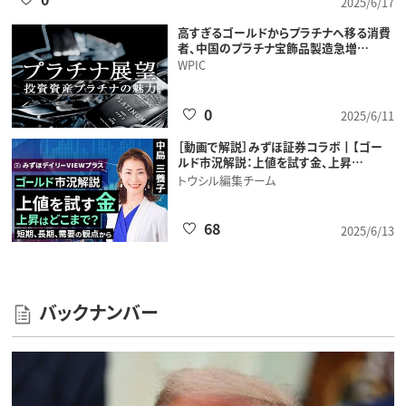
2025/6/17
高すぎるゴールドからプラチナへ移る消費
者、中国のプラチナ宝飾品製造急増…
WPIC
0
2025/6/11
［動画で解説］みずほ証券コラボ┃【ゴー
ルド市況解説：上値を試す金、上昇…
トウシル編集チーム
68
2025/6/13
バックナンバー