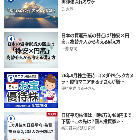
再評価されるワケ
呉 太淳
日本の資産形成の弱点は「株安×円
4
高」。為替介入から考える備え方
上源 悠詞
26年8月株主優待：コメダやビックカメ
5
ラ…優待マニアまる子さんが厳…
優待主婦 まる子さん
日経平均株価は一時6万0,488円まで
6
下落…この先は？個人投資家2…
楽天証券経済研究所