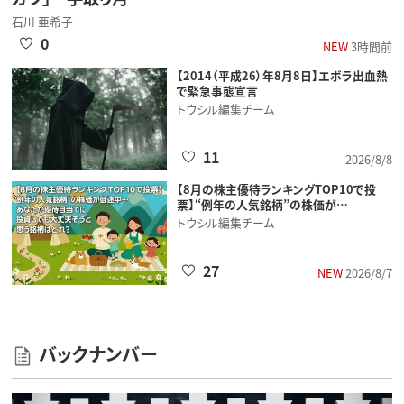
石川 亜希子
0
NEW
3時間前
【2014（平成26）年8月8日】エボラ出血熱
で緊急事態宣言
トウシル編集チーム
11
2026/8/8
【8月の株主優待ランキングTOP10で投
票】“例年の人気銘柄”の株価が…
トウシル編集チーム
27
NEW
2026/8/7
バックナンバー