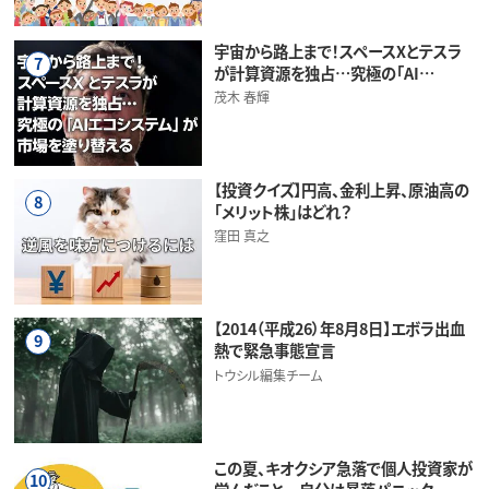
宇宙から路上まで！スペースXとテスラ
7
が計算資源を独占…究極の「AI…
茂木 春輝
【投資クイズ】円高、金利上昇、原油高の
8
「メリット株」はどれ？
窪田 真之
【2014（平成26）年8月8日】エボラ出血
9
熱で緊急事態宣言
トウシル編集チーム
この夏、キオクシア急落で個人投資家が
10