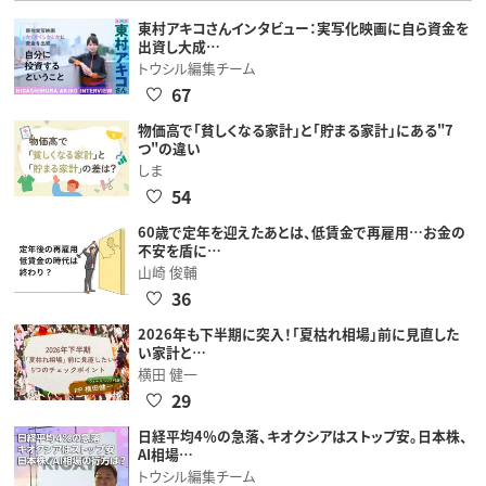
東村アキコさんインタビュー：実写化映画に自ら資金を
出資し大成…
トウシル編集チーム
67
物価高で「貧しくなる家計」と「貯まる家計」にある"7
つ"の違い
しま
54
60歳で定年を迎えたあとは、低賃金で再雇用…お金の
不安を盾に…
山崎 俊輔
36
2026年も下半期に突入！「夏枯れ相場」前に見直した
い家計と…
横田 健一
29
日経平均4％の急落、キオクシアはストップ安。日本株、
AI相場…
トウシル編集チーム