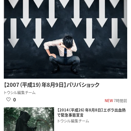
【2007（平成19）年8月9日】パリバショック
トウシル編集チーム
0
NEW
7時間前
【2014（平成26）年8月8日】エボラ出血熱
で緊急事態宣言
トウシル編集チーム