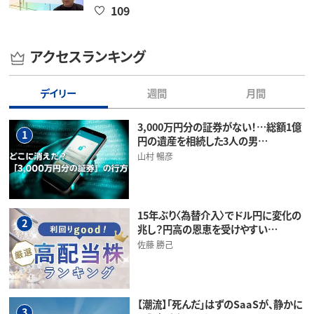
109
アクセスランキング
デイリー
週間
月間
3,000万円分の証券がない！…総額1億
1
円の遺産を相続した3人の男…
山村 暢彦
15年ぶり〈為替介入〉でドル円に変化の
2
兆し？円高の恩恵を受けやすい…
佐藤 勝己
【潮流】「死んだ」はずのSaaSが、静かに
3