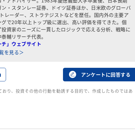
・アドバイザー。1983年慶應義塾大学卒業後、日本長期
ガン・スタンレー証券、ドイツ証券ほか、日米欧のグローバ
でトレーダー、ストラテジストなどを歴任。国内外の主要ア
ングで20年以上トップ級に選出、高い評価を得てきた。個
ず投資家のニーズに一貫したロジックで応える分析、戦略に
中泰輔リサーチ代表。
ーチ」ウェブサイト
一覧を見る＞
る
アンケートに回答する
ており、投資その他の行動を勧誘する目的で、作成したものではあ