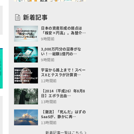
新着記事
日本の資産形成の弱点は
「株安×円高」。為替介…
9時間前
3,000万円分の証券がな
い！…総額1億円の…
9時間前
宇宙から路上まで！スペー
スXとテスラが計算資…
12時間前
【2014（平成26）年8月8
日】エボラ出血…
13時間前
【潮流】「死んだ」はずの
SaaSが、静かに再…
13時間前
新着記事一覧はこちら