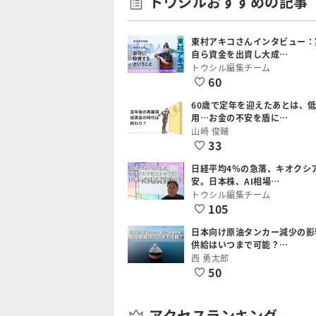
トウシルおすすめの記事
東村アキコさんインタビュー：
自ら資金を出資し大成…
トウシル編集チーム
60
60歳で定年を迎えたあとは、
用…お金の不安を盾に…
山崎 俊輔
33
日経平均4％の急落、キオクシ
安。日本株、AI相場…
トウシル編集チーム
105
日本向け原油タンカー減少の影
供給はいつまで可能？…
西 勇太郎
50
アクセスランキング