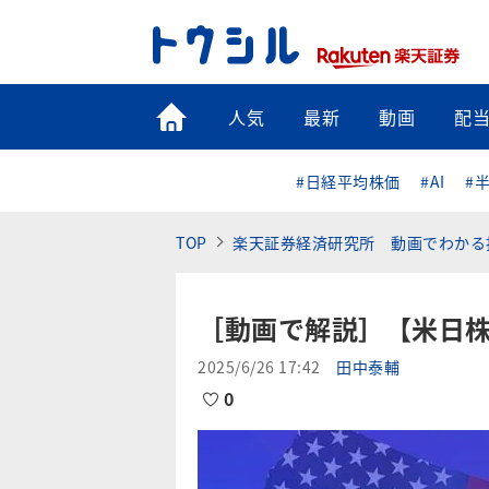
トップ
人気
最新
動画
配
#日経平均株価
#AI
#
TOP
楽天証券経済研究所 動画でわかる
［動画で解説］【米日
2025/6/26 17:42
田中泰輔
0