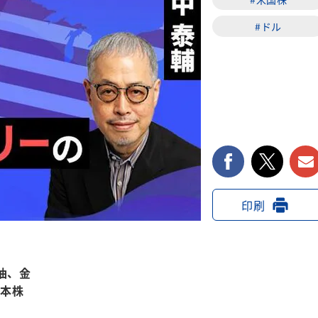
#ドル
facebook
twi
印刷
油、金
日本株