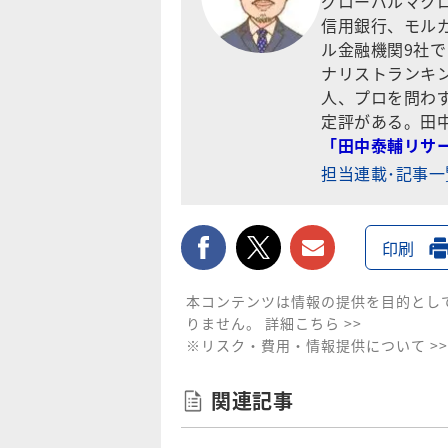
グローバルマクロ
信用銀行、モル
ル金融機関9社
ナリストランキ
人、プロを問わ
定評がある。田
「田中泰輔リサ
担当連載･記事
facebook
twitter
メールで送
印刷
本コンテンツは情報の提供を目的とし
りません。
詳細こちら >>
※リスク・費用・情報提供について >>
関連記事