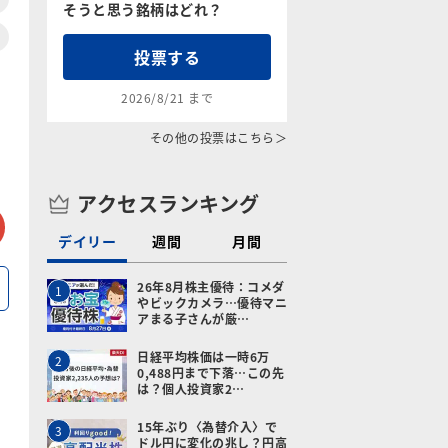
そうと思う銘柄はどれ？
投票する
2026/8/21 まで
その他の投票はこちら＞
アクセスランキング
tter
メールで送る
デイリー
週間
月間
26年8月株主優待：コメダ
1
やビックカメラ…優待マニ
アまる子さんが厳…
日経平均株価は一時6万
2
0,488円まで下落…この先
は？個人投資家2…
15年ぶり〈為替介入〉で
3
ドル円に変化の兆し？円高