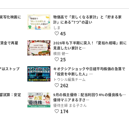
実写化映画に
物価高で「貧しくなる家計」と「貯まる家
計」にある"7つ"の違い
しま
45
低賃金で再雇
2026年も下半期に突入！「夏枯れ相場」前に
見直したい家計と…
横田 健一
25
アはストップ
キオクシアショックや日経平均株価の急落で
「投資を中断した人」…
トウシル編集チーム
262
響試算：安定
9月の株主優待：配当利回り4%の優良株も…
優待マニアまる子さ…
優待主婦 まる子さん
174