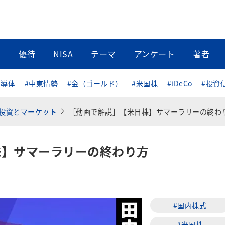
当
優待
NISA
テーマ
アンケート
著者
半導体
#中東情勢
#金（ゴールド）
#米国株
#iDeCo
#投資
投資とマーケット
［動画で解説］【米日株】サマーラリーの終わ
株】サマーラリーの終わり方
#国内株式
#米国株