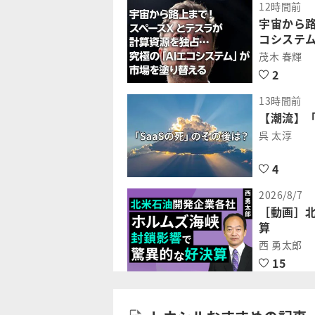
12時間前
宇宙から路
コシステ
茂木 春輝
2
13時間前
【潮流】「
呉 太淳
4
2026/8/7
［動画］
算
西 勇太郎
15