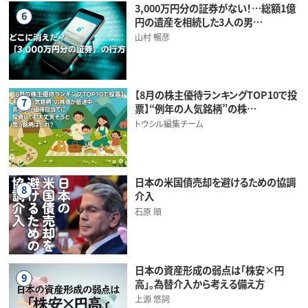
3,000万円分の証券がない！…総額1億
6
円の遺産を相続した3人の男…
山村 暢彦
【8月の株主優待ランキングTOP10で投
7
票】“例年の人気銘柄”の株…
トウシル編集チーム
日本の米国債売却を避けるための協調
8
介入
石原 順
日本の資産形成の弱点は「株安×円
9
高」。為替介入から考える備え方
上源 悠詞