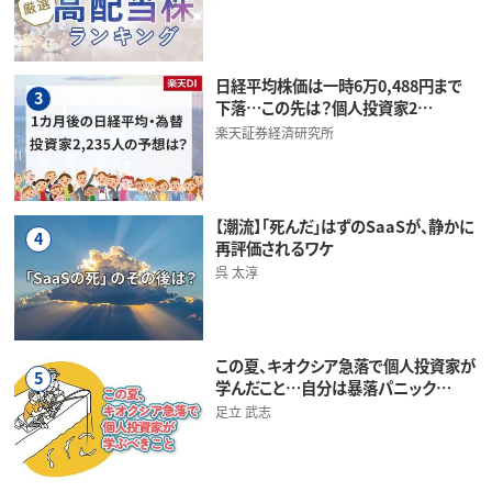
日経平均株価は一時6万0,488円まで
3
下落…この先は？個人投資家2…
楽天証券経済研究所
【潮流】「死んだ」はずのSaaSが、静かに
4
再評価されるワケ
呉 太淳
この夏、キオクシア急落で個人投資家が
5
学んだこと…自分は暴落パニック…
足立 武志