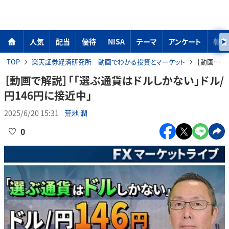
人気
配当
優待
NISA
テーマ
アンケート
著者
TOP
楽天証券経済研究所 動画でわかる投資とマーケット
［動画で解説］「「選ぶ通貨はドルしかない」ドル/円146円に接近中」
［動画で解説］「「選ぶ通貨はドルしかない」ドル/
円146円に接近中」
2025/6/20 15:31
荒地 潤
0