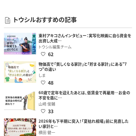
トウシルおすすめの記事
東村アキコさんインタビュー：実写化映画に自ら資金を
出資し大成…
トウシル編集チーム
62
物価高で「貧しくなる家計」と「貯まる家計」にある"7
つ"の違い
しま
48
60歳で定年を迎えたあとは、低賃金で再雇用…お金の
不安を盾に…
山崎 俊輔
33
2026年も下半期に突入！「夏枯れ相場」前に見直した
い家計と…
横田 健一