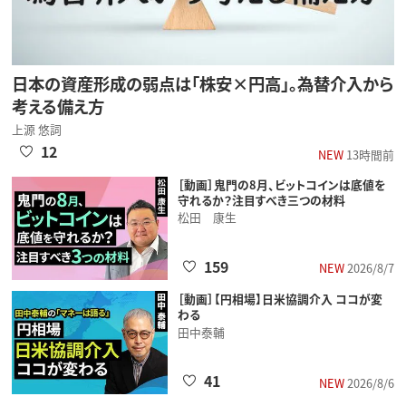
日本の資産形成の弱点は「株安×円高」。為替介入から
考える備え方
上源 悠詞
12
NEW
13時間前
［動画］鬼門の8月、ビットコインは底値を
守れるか？注目すべき三つの材料
松田 康生
159
NEW
2026/8/7
［動画］【円相場】日米協調介入 ココが変
わる
田中泰輔
41
NEW
2026/8/6