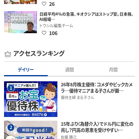
26
日経平均4％の急落、キオクシアはストップ安。日本株、
AI相場…
トウシル編集チーム
106
アクセスランキング
デイリー
週間
月間
26年8月株主優待：コメダやビックカメ
1
ラ…優待マニアまる子さんが厳…
優待主婦 まる子さん
15年ぶり〈為替介入〉でドル円に変化の
2
兆し？円高の恩恵を受けやすい…
佐藤 勝己