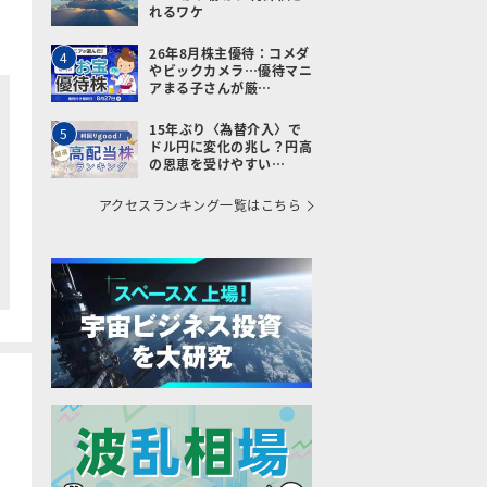
れるワケ
26年8月株主優待：コメダ
4
やビックカメラ…優待マニ
アまる子さんが厳…
15年ぶり〈為替介入〉で
5
ドル円に変化の兆し？円高
の恩恵を受けやすい…
アクセスランキング一覧はこちら