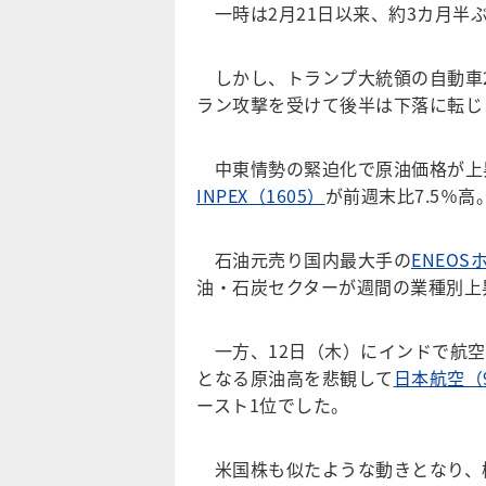
一時は2月21日以来、約3カ月半ぶ
しかし、トランプ大統領の自動車2
ラン攻撃を受けて後半は下落に転じ
中東情勢の緊迫化で原油価格が上
INPEX（1605）
が前週末比7.5％高
石油元売り国内最大手の
ENEOS
油・石炭セクターが週間の業種別上
一方、12日（木）にインドで航空
となる原油高を悲観して
日本航空（9
ースト1位でした。
米国株も似たような動きとなり、機