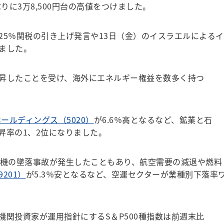
りに3万8,500円台の高値をつけました。
5％関税の引き上げ発言や13日（金）のイスラエルによるイ
ました。
昇したことを受け、海外にエネルギー権益を数多く持つ
。
ホールディングス（5020）
が6.6％高となるなど、鉱業と石
昇率の1、2位になりました。
機の墜落事故が発生したこともあり、航空需要の減退や燃料
201）
が5.3％安となるなど、空運セクターが業種別下落率
関投資家が運用指針にするS＆P500種指数は前週末比