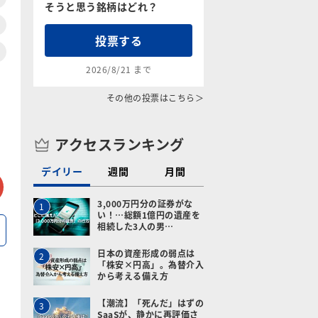
そうと思う銘柄はどれ？
投票する
2026/8/21 まで
その他の投票はこちら＞
アクセスランキング
デイリー
週間
月間
tter
メールで送る
3,000万円分の証券がな
1
い！…総額1億円の遺産を
相続した3人の男…
日本の資産形成の弱点は
2
「株安×円高」。為替介入
から考える備え方
【潮流】「死んだ」はずの
3
SaaSが、静かに再評価さ