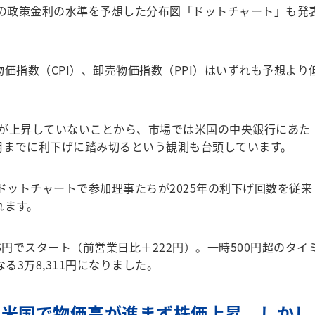
の政策金利の水準を予想した分布図「ドットチャート」も発
価指数（CPI）、卸売物価指数（PPI）はいずれも予想より
が上昇していないことから、市場では米国の中央銀行にあた
9月までに利下げに踏み切るという観測も台頭しています。
ドットチャートで参加理事たちが2025年の利下げ回数を従来
れます。
6円でスタート（前営業日比＋222円）。一時500円超のタイ
る3万8,311円になりました。
も米国で物価高が進まず株価上昇。しかし