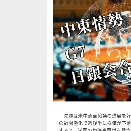
先週は米中通商協議の進展を好
の戦闘激化で週後半に株価が下
すると、米国の物価高再燃を懸念