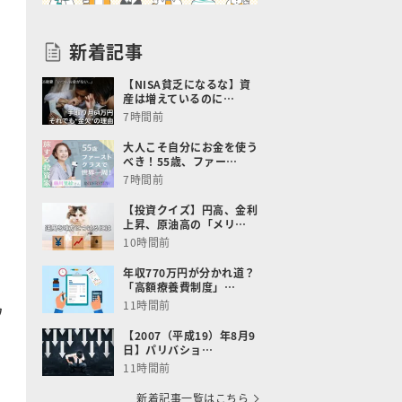
新着記事
【NISA貧乏になるな】資
産は増えているのに…
7時間前
大人こそ自分にお金を使う
べき！55歳、ファー…
7時間前
【投資クイズ】円高、金利
上昇、原油高の「メリ…
10時間前
年収770万円が分かれ道？
「高額療養費制度」…
11時間前
ワ
【2007（平成19）年8月9
日】パリバショ…
11時間前
新着記事一覧はこちら