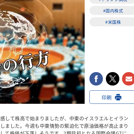
#国内株式
#米国株
facebook
twi
印刷
感して株高で始まりましたが、中東のイスラエルとイラン
落しました。今週も中東情勢の緊迫化で原油価格が高止まり
して株価が下落しそうです。2期目初となる国際会議G7に