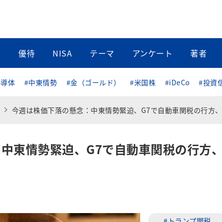
当
優待
NISA
テーマ
アンケート
著者
半導体
#中東情勢
#金（ゴールド）
#米国株
#iDeCo
#投資
今週は株価下落の懸念：中東情勢緊迫、G7で自動車関税の行方、日銀会合も
中東情勢緊迫、G7で自動車関税の行方
#トランプ関税