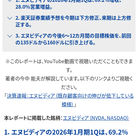
28.0％営業増益。
2．楽天証券業績予想を今期は下方修正、来期は上方修
正する。
3．エヌビディアの今後6～12カ月間の目標株価を、前回
の135ドルから160ドルに引き上げる。
※このレポートは、YouTube動画で視聴いただくこともできま
す。
著者の今中 能夫が解説しています。以下のリンクよりご視聴く
ださい。
「
決算速報：エヌビディア（既存顧客向けの伸びが低下している
模様）
」
本レポートに掲載した銘柄：
エヌビディア（NVDA、NASDAQ）
1．エヌビディアの2026年1月期1Qは、69.2％