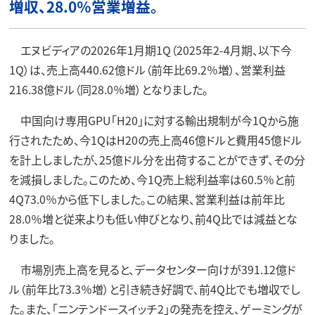
増収、28.0％営業増益。
エヌビディアの2026年1月期1Q（2025年2-4月期、以下今
1Q）は、売上高440.62億ドル（前年比69.2％増）、営業利益
216.38億ドル（同28.0％増）となりました。
中国向け専用GPU「H20」に対する輸出規制が今1Qから施
行されたため、今1QはH20の売上高46億ドルと費用45億ドル
を計上しましたが、25億ドル分を出荷することができず、その分
を減損しました。このため、今1Q売上総利益率は60.5％と前
4Q73.0％から低下しました。この結果、営業利益は前年比
28.0％増と従来よりも低い伸びとなり、前4Q比では減益とな
りました。
市場別売上高を見ると、データセンター向けが391.12億ド
ル（前年比73.3％増）と引き続き好調で、前4Q比でも増収でし
た。また、「ニンテンドースイッチ2」の発売を控え、ゲーミングが