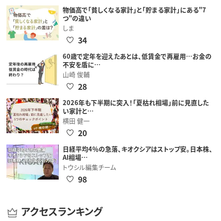
物価高で「貧しくなる家計」と「貯まる家計」にある"7
つ"の違い
しま
34
60歳で定年を迎えたあとは、低賃金で再雇用…お金の
不安を盾に…
山崎 俊輔
28
2026年も下半期に突入！「夏枯れ相場」前に見直した
い家計と…
横田 健一
20
日経平均4％の急落、キオクシアはストップ安。日本株、
AI相場…
トウシル編集チーム
98
アクセスランキング