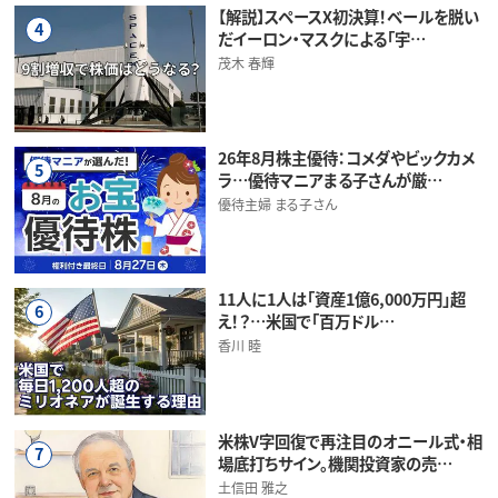
【解説】スペースX初決算！ベールを脱い
4
だイーロン・マスクによる「宇…
茂木 春輝
26年8月株主優待：コメダやビックカメ
5
ラ…優待マニアまる子さんが厳…
優待主婦 まる子さん
11人に1人は「資産1億6,000万円」超
6
え！？…米国で「百万ドル…
香川 睦
米株V字回復で再注目のオニール式・相
7
場底打ちサイン。機関投資家の売…
土信田 雅之