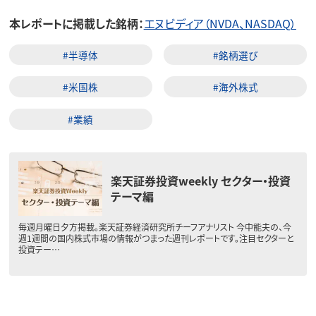
本レポートに掲載した銘柄：
エヌビディア（NVDA、NASDAQ）
#半導体
#銘柄選び
#米国株
#海外株式
#業績
楽天証券投資weekly セクター・投資
テーマ編
毎週月曜日夕方掲載。楽天証券経済研究所チーフアナリスト 今中能夫の、今
週1週間の国内株式市場の情報がつまった週刊レポートです。注目セクターと
投資テー…