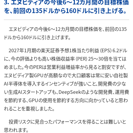
3．エヌビディアの今後6～12カ月間の目標株価
を、前回の135ドルから160ドルに引き上げる。
エヌビディアの今後6～12カ月間の目標株価を、前回の135
ドルから160ドルに引き上げます。
2027年1月期の楽天証券予想1株当たり利益（EPS）6.2ドル
に、今の評価よりも高い株価収益率（PER）25～30倍を当ては
めました。今のPERは営業利益増益率から見ると割安ですが、
エヌビディア製GPUが高額なので大口顧客は常に安い自社製
AI半導体を導入するインセンティブが強いこと、開発費の少な
い生成AIスタートアップも、DeepSeekのような開発費、運用費
を節約する、GPUの使用を節約する方向に向かっていると思わ
れることを重視しました。
投資リスクに見合ったパフォーマンスを得ることは難しいと
思われます。