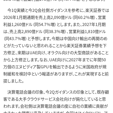
今1Q実績と今2Q会社側ガイダンスを参考に、楽天証券では
2026年1月期通期を売上高2,090億ドル（同60.2％増）、営業
利益1,260億ドル（同54.7％増）とします。また、2027年1月期
は、売上高2,890億ドル（同38.3％増）、営業利益1,810億ドル
（同43.7％増）と予想します。今期は中国向け輸出の再開のめ
どがたっていないと思われることから楽天証券業績予想を下
方修正、来期はUAE向け、オラクル向けの大型商談があること
から上方修正します。なお、UAE向けに2027年までに年間50
万個のエヌビディア製GPUを輸出できるように米国政府が規
制緩和を検討中という報道がありますが、これが実現すると前
提しました。
決算電話会議の印象、今2Qガイダンスの印象として、既存顧
客である大手クラウドサービス会社向けが鈍化していると思
われます。会社側は決算電話会議の度に自社の業績に貢献が
大きかった顧客に言及していますが、今回はマイクロソフト、ア