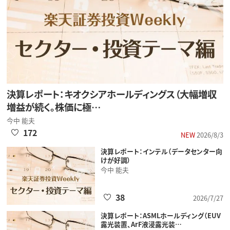
決算レポート：キオクシアホールディングス（大幅増収
増益が続く。株価に極…
今中 能夫
172
NEW
2026/8/3
決算レポート：インテル（データセンター向
けが好調）
今中 能夫
38
2026/7/27
決算レポート：ASMLホールディング（EUV
露光装置、ArF液浸露光装…