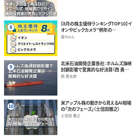
【8月の株主優待ランキングTOP10】イ
8
オンやビックカメラ“例年の…
福ちゃん
北米石油開発企業各社：ホルムズ海峡
9
封鎖影響で驚異的な好決算（西 勇…
西 勇太郎
米アップル株の動きから見えるAI相場
10
の「次のフェーズ」（土信田雅之）
土信田 雅之