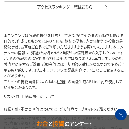
アクセスランキング一覧はこちら
本コンテンツは情報の提供を目的としており、投資その他の行動を勧誘する
目的で、作成したものではありません。銘柄の選択、売買価格等の投資の最
終決定は、お客様ご自身でご判断いただきますようお願いいたします。本コン
テンツの情報は、弊社が信頼できると判断した情報源から入手したものです
が、その情報源の確実性を保証したものではありません。本コンテンツの記
載内容に関するご質問・ご照会等には一切お答え致しかねますので予めご了
承お願い致します。また、本コンテンツの記載内容は、予告なしに変更するこ
とがあります。
当サイトの掲載画像には、Adobe社提供の画像生成AI「Firefly」を使用して
いる場合があります。
リスク・費用・情報提供について
各種方針・重要事項等については、楽天証券ウェブサイトをご覧ください。
商号等：楽天証券株式会社／金融商品取引業者 関東財務局長（金商）第195
お金
投資
と
のアンケート
号、商品先物取引業者
加入協会：日本証券業協会、一般社団法人金融先物取引業協会、日本商品