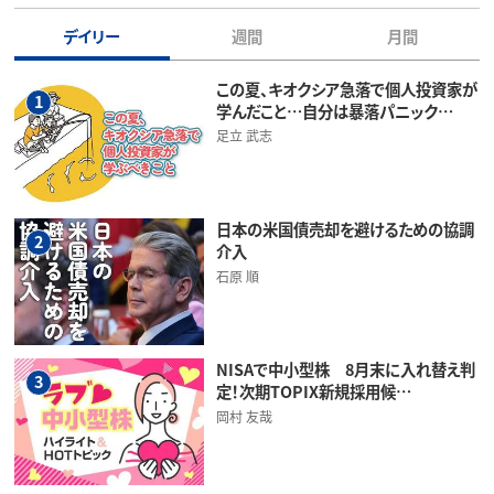
デイリー
週間
月間
この夏、キオクシア急落で個人投資家が
1
学んだこと…自分は暴落パニック…
足立 武志
日本の米国債売却を避けるための協調
2
介入
石原 順
NISAで中小型株 8月末に入れ替え判
3
定！次期TOPIX新規採用候…
岡村 友哉