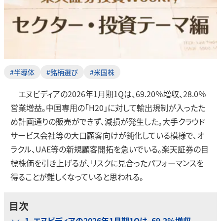
#半導体
#銘柄選び
#米国株
エヌビディアの2026年1月期1Qは、69.20％増収、28.0％
営業増益。中国専用の「H20」に対して輸出規制が入ったた
め計画通りの販売ができず、減損が発生した。大手クラウド
サービス会社等の大口顧客向けが鈍化している模様で、オ
ラクル、UAE等の新規顧客開拓を急いでいる。楽天証券の目
標株価を引き上げるが、リスクに見合ったパフォーマンスを
得ることが難しくなっていると思われる。
目次
1．エヌビディアの2026年1月期1Qは、69.2％増収、