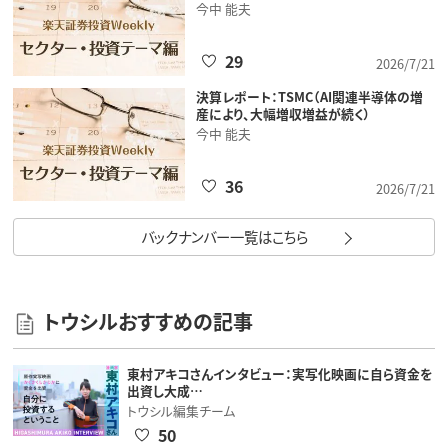
今中 能夫
29
2026/7/21
決算レポート：TSMC（AI関連半導体の増
産により、大幅増収増益が続く）
今中 能夫
36
2026/7/21
バックナンバー一覧はこちら
トウシルおすすめの記事
東村アキコさんインタビュー：実写化映画に自ら資金を
出資し大成…
トウシル編集チーム
50