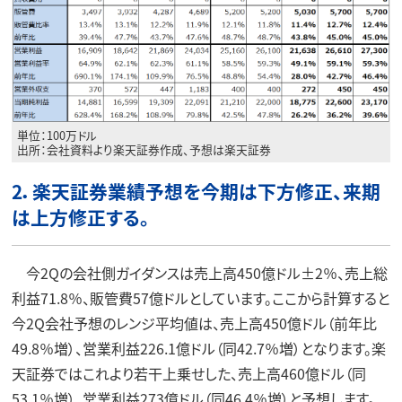
単位：100万ドル
出所：会社資料より楽天証券作成、予想は楽天証券
2．楽天証券業績予想を今期は下方修正、来期
は上方修正する。
今2Qの会社側ガイダンスは売上高450億ドル±2％、売上総
利益71.8％、販管費57億ドルとしています。ここから計算すると
今2Q会社予想のレンジ平均値は、売上高450億ドル（前年比
49.8％増）、営業利益226.1億ドル（同42.7％増）となります。楽
天証券ではこれより若干上乗せした、売上高460億ドル（同
53.1％増）、営業利益273億ドル（同46.4％増）と予想します。