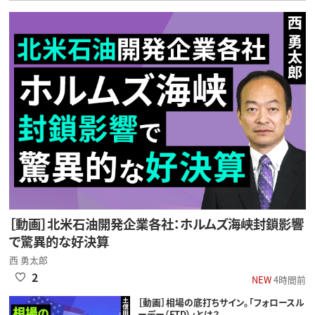
［動画］北米石油開発企業各社：ホルムズ海峡封鎖影響
で驚異的な好決算
西 勇太郎
2
NEW
4時間前
［動画］相場の底打ちサイン。「フォロースル
ーデー（FTD）」とは？