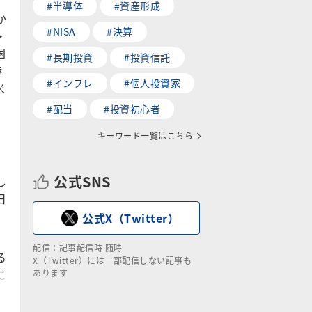
#半導体
#資産形成
か
#NISA
#決算
・
国
#長期投資
#投資信託
渉
#インフレ
#個人投資家
米
#配当
#投資初心者
キーワード一覧はこちら
公式SNS
し
日
公式X（Twitter）
配信：記事配信時 随時
る
X（Twitter）には一部配信しない記事も
に
あります