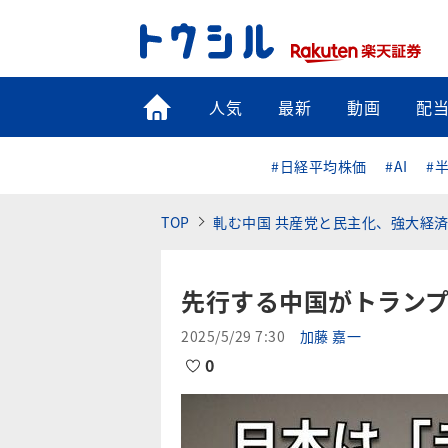
トップ
人気
最新
動画
配
#日経平均株価
#AI
#
TOP
軋む中国 共産党と民主化、強大経
先行する中国がトラン
2025/5/29 7:30
加藤 嘉一
0