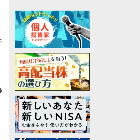
な
能
日