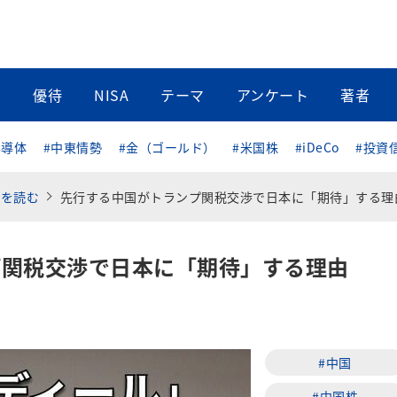
当
優待
NISA
テーマ
アンケート
著者
半導体
#中東情勢
#金（ゴールド）
#米国株
#iDeCo
#投資
済を読む
先行する中国がトランプ関税交渉で日本に「期待」する理
プ関税交渉で日本に「期待」する理由
#中国
#中国株