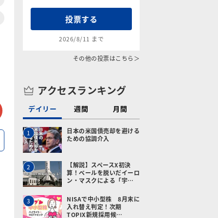
投票する
2026/8/11 まで
その他の投票はこちら＞
アクセスランキング
tter
メールで送る
デイリー
週間
月間
日本の米国債売却を避ける
1
ための協調介入
【解説】スペースX初決
2
算！ベールを脱いだイーロ
ン・マスクによる「宇…
NISAで中小型株 8月末に
3
入れ替え判定！次期
TOPIX新規採用候…