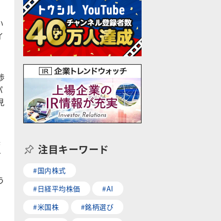
い
イ
渉
パ
見
渉
注目キーワード
て
#国内株式
う
#日経平均株価
#AI
#米国株
#銘柄選び