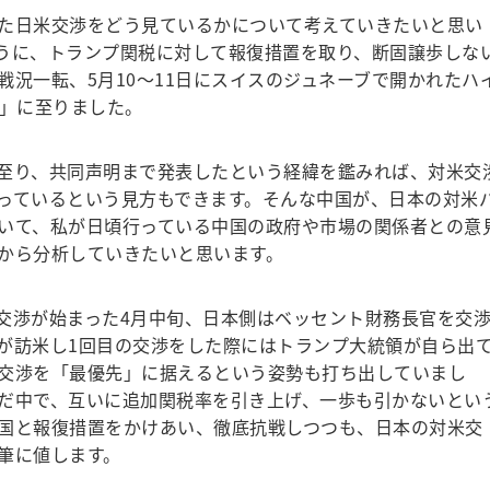
た日米交渉をどう見ているかについて考えていきたいと思い
うに、トランプ関税に対して報復措置を取り、断固譲歩しな
況一転、5月10～11日にスイスのジュネーブで開かれたハ
戦」に至りました。
至り、共同声明まで発表したという経緯を鑑みれば、対米交
っているという見方もできます。そんな中国が、日本の対米
いて、私が日頃行っている中国の政府や市場の関係者との意
から分析していきたいと思います。
渉が始まった4月中旬、日本側はベッセント財務長官を交
が訪米し1回目の交渉をした際にはトランプ大統領が自ら出
交渉を「最優先」に据えるという姿勢も打ち出していまし
だ中で、互いに追加関税率を引き上げ、一歩も引かないとい
国と報復措置をかけあい、徹底抗戦しつつも、日本の対米交
筆に値します。