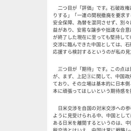
二つ目が「評価」です。石破政権
りする」「一連の関税撤廃を要求す
安全保障、為替を混同させず、別々
益があり、安易な譲歩や拙速な合意
が終了した現在に至っても堅持して
交渉に臨んできた中国としては、石
応援すら検討するというのが私の見
三つ目が「期待」です。この点は
が、まず、上記③に関して、中国政
ており、その立場は基本的に日本側
本に頑張ってほしいという期待感を
日米交渉を自国の対米交渉への参
ように見受けられる中、中国として
ある日米を離間するというのは、中
税交渉とはいえ、中国は常に戦略レ