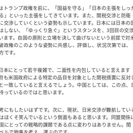
はトランプ政権を前に、「国益を守る」「日本の主張をしっ
る」といった主張をしてきています。また、関税交渉と防衛
に交渉していくという姿勢も示しています。日本には日本の
はしない、「ゆっくり急ぐ」というスタンスを、3回目の交
います。自国の原則と立場を決して曲げないという前提で対
破政権のこのような姿勢に共感し、評価し、状況次第では、
方です。
日本にとって若干複雑で、二面性を内包していると言えます
府も米国政府による特定の品目を対象とした関税措置に反対
と一致していると言えるでしょう。中国としては、この点、
持っているのではと思います。
考にもしたいはずです。次に、現状、日米交渉が難航してい
はほくそ笑んでいるという側面もあると思います。同盟関係
国にとっての戦略的課題である点に変わりはありません。関
ベルで物事を考え、運ぶのです。