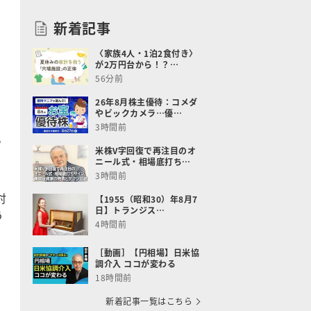
新着記事
〈家族4人・1泊2食付き〉
が2万円台から！？…
56分前
26年8月株主優待：コメダ
やビックカメラ…優…
3時間前
い
米株V字回復で再注目のオ
ニール式・相場底打ち…
3時間前
対
【1955（昭和30）年8月7
日】トランジス…
う
4時間前
［動画］【円相場】日米協
調介入 ココが変わる
18時間前
新着記事一覧はこちら