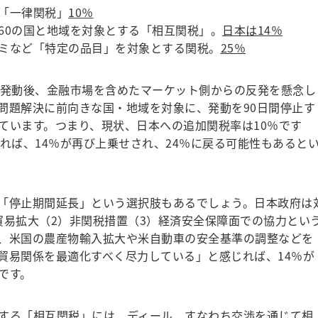
「一律関税」
10％
60の国と地域を対象とする「相互関税」。
日本は14％
ミなど「特定の品目」を対象とする関税。
25％
発動後、金融市場を含めたマーケット側からの反発を懸念し
問題解決に前向きな国・地域を対象に、発動を90日間停止す
ています。つまり、現状、日本への追加関税率は10％です
れば、14％が再び上乗せされ、24％に戻る可能性もあると
「停止期間延長」という選択肢もあるでしょう。日本政府は
貿易拡大（2）非関税措置（3）経済安全保障面での協力とい
、米国の農産物輸入拡大や米自動車の安全基準の調整などを
貿易関係を最適化すべく尽力している」と感じれば、14％が
です。
する「相互関税」には、ディール、すなわち交渉を通じて相