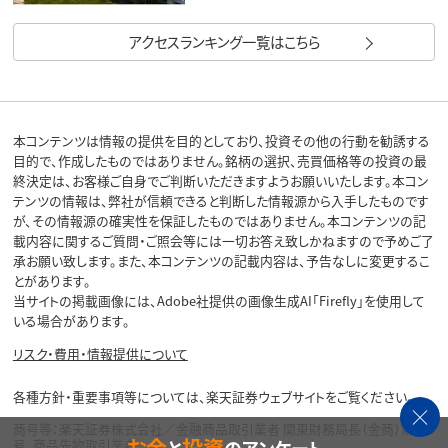
アクセスランキング一覧はこちら
本コンテンツは情報の提供を目的としており、投資その他の行動を勧誘する
目的で、作成したものではありません。銘柄の選択、売買価格等の投資の最
終決定は、お客様ご自身でご判断いただきますようお願いいたします。本コン
テンツの情報は、弊社が信頼できると判断した情報源から入手したものです
が、その情報源の確実性を保証したものではありません。本コンテンツの記
載内容に関するご質問・ご照会等には一切お答え致しかねますので予めご了
承お願い致します。また、本コンテンツの記載内容は、予告なしに変更するこ
とがあります。
当サイトの掲載画像には、Adobe社提供の画像生成AI「Firefly」を使用して
いる場合があります。
リスク・費用・情報提供について
各種方針・重要事項等については、楽天証券ウェブサイトをご覧ください。
商号等：楽天証券株式会社／金融商品取引業者 関東財務局長（金商）第195
お金
投資
号、商品先物取引業者