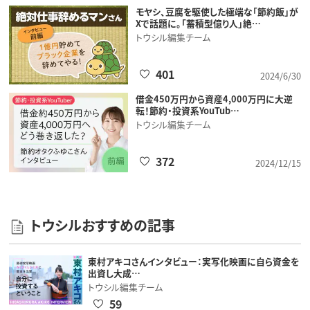
モヤシ、豆腐を駆使した極端な「節約飯」が
Xで話題に。「蓄積型億り人」絶…
トウシル編集チーム
401
2024/6/30
借金450万円から資産4,000万円に大逆
転！節約・投資系YouTub…
トウシル編集チーム
372
2024/12/15
トウシルおすすめの記事
東村アキコさんインタビュー：実写化映画に自ら資金を
出資し大成…
トウシル編集チーム
59