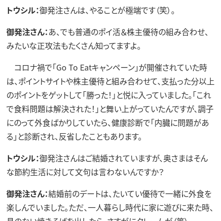
トウシル：
御発注さんは、やることが極端です（笑）。
御発注さん：
あ、でも普通のポイ活＆株主優待の組み合わせ、
みたいな正攻法もたくさん知ってますよ。
コロナ禍で「Go To Eatキャンペーン」が開催されていた時
は、ポイントサイトや株主優待と組み合わせて、支払った分以上
のポイントをゲットして「勝った！」と悦に入っていました。「これ
で食料問題は解決された！」と舞い上がっていたんですが、調子
にのって外食ばかりしていたら、健康診断で「内臓に問題があ
る」と診断され、反省したこともあります。
トウシル：
御発注さんはご結婚されていますが、奥さまはそん
な節約生活に対して文句は言わないんですか？
御発注さん：
結婚前のデートは、たいてい優待で一緒に外食を
楽しんでいました。ただ、一人暮らし時代に家に遊びに来た時、
具のない焼きそばを出したら、さすがにクレームが（笑）。