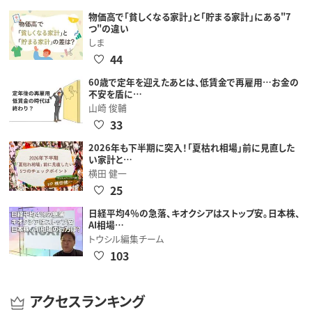
物価高で「貧しくなる家計」と「貯まる家計」にある"7
つ"の違い
しま
44
60歳で定年を迎えたあとは、低賃金で再雇用…お金の
不安を盾に…
山崎 俊輔
33
2026年も下半期に突入！「夏枯れ相場」前に見直した
い家計と…
横田 健一
25
日経平均4％の急落、キオクシアはストップ安。日本株、
AI相場…
トウシル編集チーム
103
アクセスランキング