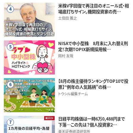
米株V字回復で再注目のオニール式・相
4
場底打ちサイン。機関投資家の売…
土信田 雅之
NISAで中小型株 8月末に入れ替え判
5
定！次期TOPIX新規採用候…
岡村 友哉
【8月の株主優待ランキングTOP10で投
6
票】“例年の人気銘柄”の株…
トウシル編集チーム
日経平均株価は一時6万0,488円まで
7
下落…この先は？個人投資家2…
楽天証券経済研究所