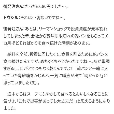
御発注さん：
たったの180円でした…。
トウシル：
それは…切ないですね…。
御発注さん：
あとは、リーマンショックで投資資産が元本割れ
してしまった時、会社から賞味期限切れの乾パンをもらって、6
カ月ほどそればかりを食べ続けた時期があります。
給料を全部、投資に回したくて、食費を削るために乾パンを
食べ続けたんですが、めちゃくちゃ辛かったですね…。味が単調
すぎるし、口がとてつもなく乾くんですよ！ 乾パンと一緒に入
っていた角砂糖をかじると、一気に唾液が出て「助かった！」と
思っていました（笑）。
途中からはスープにふやかして食べるとおいしくなることに
気づき、「これで災害があっても大丈夫だ！」と思えるようになり
ました。