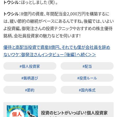
トウシル：
ほっとしました（笑）。
トウシル：
8億円の資産、年間配当金2,000万円を構築するに
は、緩い節約の継続がベースにあるんですね。後編では、いよい
よ投資編。御発注さんの投資テクニックやおすすめの株主優待
銘柄、会社員投資家の魅力などを伺います！
優待と高配当投資で資産8億円、それでも僕が会社員を辞め
ないワケ：御発注さんインタビュー［後編］へ続く＞＞
#個人投資家
#配当
#銘柄選び
#投資ルール
#節約
#国内株式
投資のヒントがいっぱい！個人投資家