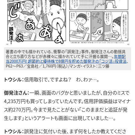
著書の中でも描かれている、衝撃の「誤発注」事件。御発注さんの動揺具
合と立ち直り方などが赤裸々に描かれていて手に汗握る展開…。
年間配
当2000万円! 超節約と優待株で8億円を貯めた御発注の「コジ活」投資法
、
P62～P63／宝島社／1,760円（税込）/マンガ・イラスト：三ツ藤
トウシル：
信用取引で、ですよね？ わ、わァ…。
御発注さん：
一瞬、画面のバグかと思いましたが、自分のミスで
4,235万円も買ってしまっていたんです。信用評価損益はマイナ
ス約270万円。今まで見たことがない「このままだと追証が発
生します」というアラートも画面に出現していました…。
トウシル：
誤発注に気付いた後、まず何をしたか教えてくださ