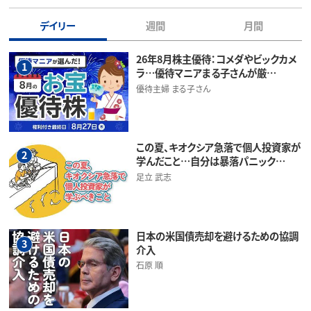
デイリー
週間
月間
26年8月株主優待：コメダやビックカメ
1
ラ…優待マニアまる子さんが厳…
優待主婦 まる子さん
この夏、キオクシア急落で個人投資家が
2
学んだこと…自分は暴落パニック…
足立 武志
日本の米国債売却を避けるための協調
3
介入
石原 順