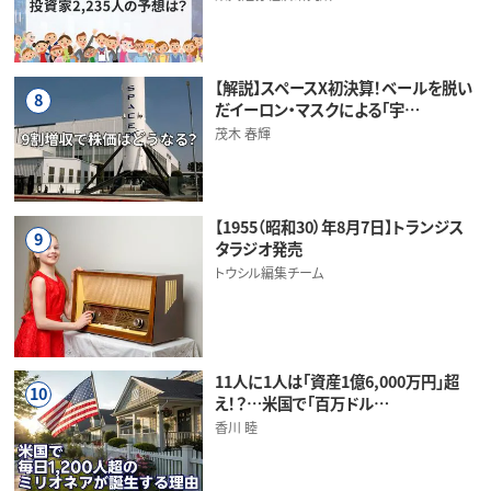
【解説】スペースX初決算！ベールを脱い
8
だイーロン・マスクによる「宇…
茂木 春輝
【1955（昭和30）年8月7日】トランジス
9
タラジオ発売
トウシル編集チーム
11人に1人は「資産1億6,000万円」超
10
え！？…米国で「百万ドル…
香川 睦