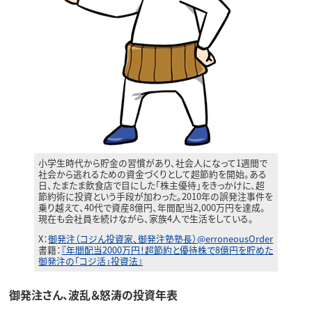
小学生時代から貯金の習慣があり、社会人になって1週間で
社会から逃れるための資金づくりとして超節約を開始。ある
日、たまたま飲食店で目にした「株主優待」をきっかけに、超
節約術に投資という手段が加わった。2010年の誤発注事件を
乗り越えて、40代で資産8億円、年間配当2,000万円を達成。
現在も会社員を続けながら、家族4人で生活をしている。
X：
御発注（コジん投資家、御発注塾塾長）@erroneousOrder
書籍：
『年間配当2000万円！超節約と優待株で8億円を貯めた
御発注の「コジ活」投資法』
御発注さん、波乱＆怒涛の投資年表