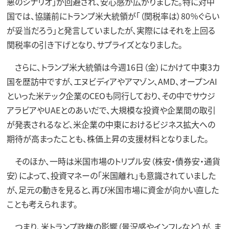
悪のシナリオ」が回避され、安心感が広がりました。特に対中
国では、協議前にトランプ米大統領が「（関税率は）80％ぐらい
が妥当だろう」と発言していましたが、実際にはそれを上回る
関税率の引き下げとなり、サプライズとなりました。
さらに、トランプ米大統領は今週16日（金）にかけて中東3カ
国を歴訪中ですが、エヌビディアやアマゾン、AMD、オープンAI
といった米テック企業のCEOも同行しており、その中でサウジ
アラビアやUAEとのあいだで、大規模な投資や企業間の取引
が発表されるなど、米企業の中東におけるビジネス拡大への
期待が高まったことも、株価上昇の支援材料となりました。
そのほか、一時は米国市場のトリプル安（株安・債券安・通貨
安）によって、投資マネーの「米国離れ」も意識されていました
が、足元の動きを見ると、再び米国市場に資金が向かい直した
ことも考えられます。
つまり、米トランプ政権の影響（景況感やインフレなど）が、ま