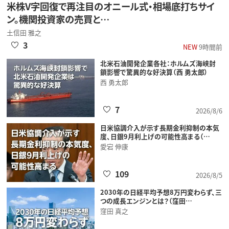
米株V字回復で再注目のオニール式・相場底打ちサイ
ン。機関投資家の売買と…
土信田 雅之
3
NEW
9時間前
北米石油開発企業各社：ホルムズ海峡封
鎖影響で驚異的な好決算（西 勇太郎）
西 勇太郎
7
2026/8/6
日米協調介入が示す長期金利抑制の本気
度、日銀9月利上げの可能性高まる（…
愛宕 伸康
109
2026/8/5
2030年の日経平均予想8万円変わらず、三
つの成長エンジンとは？（窪田…
窪田 真之