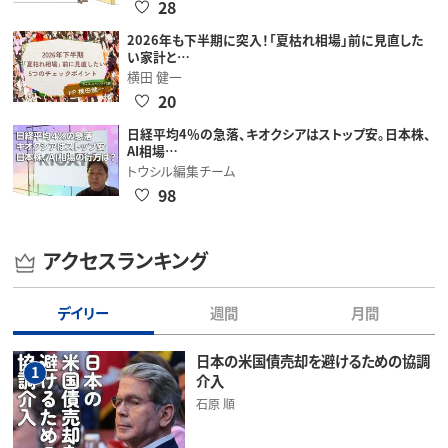
28
2026年も下半期に突入！「夏枯れ相場」前に見直した
い家計と…
横田 健一
20
日経平均4％の急落、キオクシアはストップ安。日本株、
AI相場…
トウシル編集チーム
98
アクセスランキング
デイリー
週間
月間
日本の米国債売却を避けるための協調
1
介入
石原 順