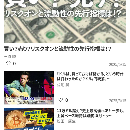
買い？売り？リスクオンと流動性の先行指標は！？
石原 順
0
2025/5/15
「ドルは、買っておけば儲かる」という時代
は終わったのか？ドル/円続落、…
荒地 潤
0
2025/5/15
11万ドル超え？史上最高値へあと一歩も、
上昇ペース維持は難航：5月ビッ…
松田 康生