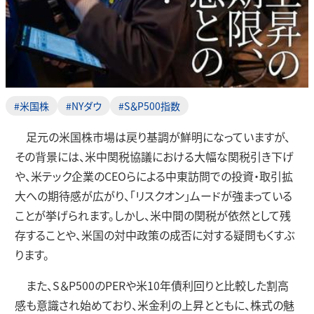
#米国株
#NYダウ
#S＆P500指数
足元の米国株市場は戻り基調が鮮明になっていますが、
その背景には、米中関税協議における大幅な関税引き下げ
や、米テック企業のCEOらによる中東訪問での投資・取引拡
大への期待感が広がり、「リスクオン」ムードが強まっている
ことが挙げられます。しかし、米中間の関税が依然として残
存することや、米国の対中政策の成否に対する疑問もくすぶ
ります。
また、S＆P500のPERや米10年債利回りと比較した割高
感も意識され始めており、米金利の上昇とともに、株式の魅