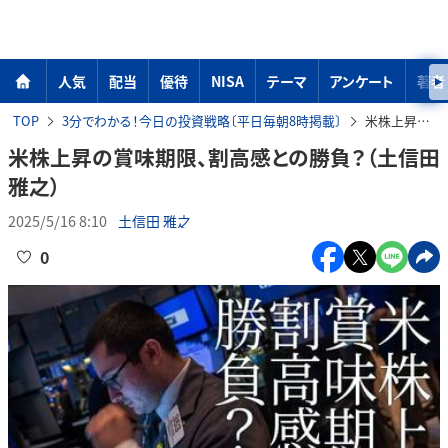
人気
配当
優待
NISA
テーマ
アンケート
著者
TOP
3分でわかる！今日の投資戦略〔平日毎朝8時掲載〕
米株上昇の賞味期限、割高感との勝負？（土信田雅之）
米株上昇の賞味期限、割高感との勝負？（土信田
雅之）
2025/5/16 8:10
土信田 雅之
0