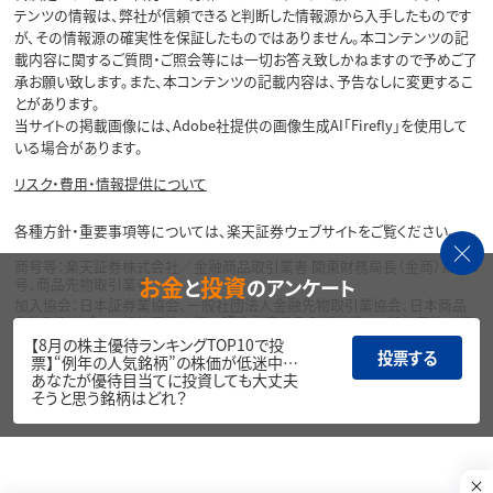
テンツの情報は、弊社が信頼できると判断した情報源から入手したものです
が、その情報源の確実性を保証したものではありません。本コンテンツの記
載内容に関するご質問・ご照会等には一切お答え致しかねますので予めご了
承お願い致します。また、本コンテンツの記載内容は、予告なしに変更するこ
とがあります。
当サイトの掲載画像には、Adobe社提供の画像生成AI「Firefly」を使用して
いる場合があります。
リスク・費用・情報提供について
各種方針・重要事項等については、楽天証券ウェブサイトをご覧ください。
商号等：楽天証券株式会社／金融商品取引業者 関東財務局長（金商）第195
お金
投資
と
のアンケート
号、商品先物取引業者
加入協会：日本証券業協会、一般社団法人金融先物取引業協会、日本商品
先物取引協会、一般社団法人第二種金融商品取引業協会、一般社団法人資
産運用業協会
【8月の株主優待ランキングTOP10で投
投票する
票】“例年の人気銘柄”の株価が低迷中…
Copyright©
あなたが優待目当てに投資しても大丈夫
1999-2026 Rakuten Securities, Inc. All
そうと思う銘柄はどれ？
Rights Reserved.