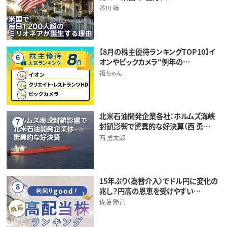
香川 睦
【8月の株主優待ランキングTOP10】イ
6
オンやビックカメラ“例年の…
福ちゃん
北米石油開発企業各社：ホルムズ海峡
7
封鎖影響で驚異的な好決算（西 勇…
西 勇太郎
15年ぶり〈為替介入〉でドル円に変化の
8
兆し？円高の恩恵を受けやすい…
佐藤 勝己