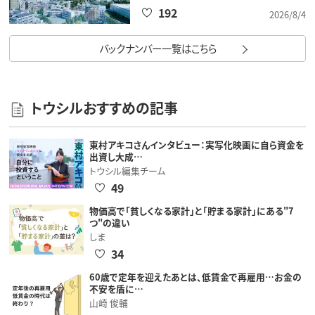
192
2026/8/4
バックナンバー一覧はこちら
トウシルおすすめの記事
東村アキコさんインタビュー：実写化映画に自ら資金を
出資し大成…
トウシル編集チーム
49
物価高で「貧しくなる家計」と「貯まる家計」にある"7
つ"の違い
しま
34
60歳で定年を迎えたあとは、低賃金で再雇用…お金の
不安を盾に…
山崎 俊輔