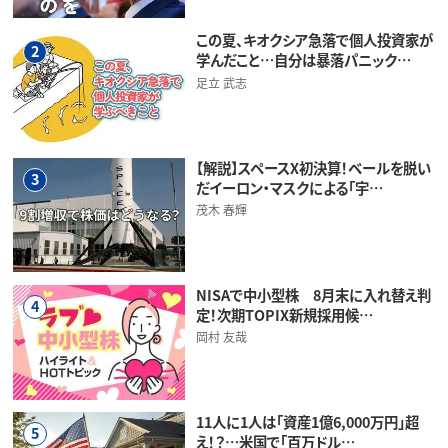
この夏、キオクシア急落で個人投資家が
2
学んだこと…自分は暴落パニック…
足立 武志
【解説】スペースX初決算！ベールを脱い
3
だイーロン・マスクによる「宇…
茂木 春輝
NISAで中小型株 8月末に入れ替え判
4
定！次期TOPIX新規採用候…
岡村 友哉
11人に1人は「資産1億6,000万円」超
5
え！？…米国で「百万ドル…