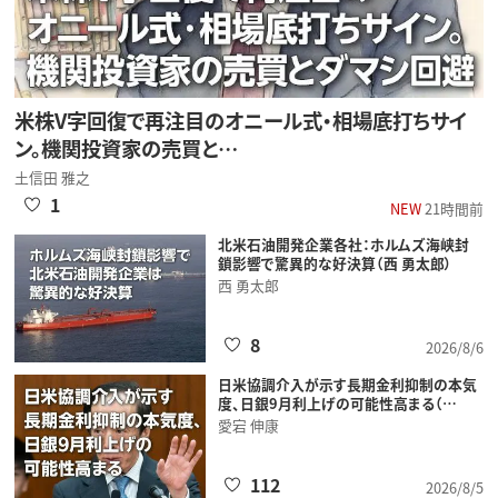
米株V字回復で再注目のオニール式・相場底打ちサイ
ン。機関投資家の売買と…
土信田 雅之
1
NEW
21時間前
北米石油開発企業各社：ホルムズ海峡封
鎖影響で驚異的な好決算（西 勇太郎）
西 勇太郎
8
2026/8/6
日米協調介入が示す長期金利抑制の本気
度、日銀9月利上げの可能性高まる（…
愛宕 伸康
112
2026/8/5