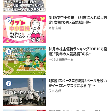
NISAで中小型株 8月末に入れ替え判
5
定！次期TOPIX新規採用候…
岡村 友哉
【8月の株主優待ランキングTOP10で投
6
票】“例年の人気銘柄”の株…
トウシル編集チーム
【解説】スペースX初決算！ベールを脱い
7
だイーロン・マスクによる「宇…
茂木 春輝