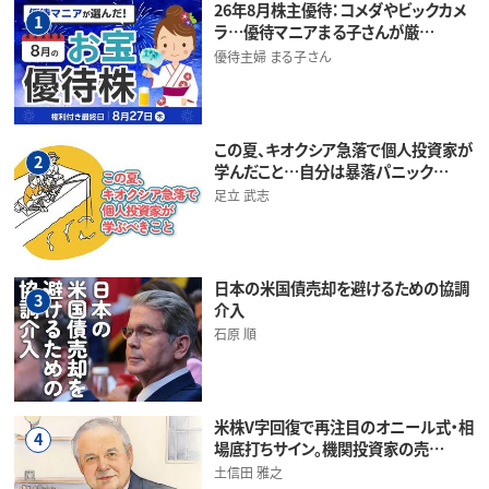
26年8月株主優待：コメダやビックカメ
1
ラ…優待マニアまる子さんが厳…
優待主婦 まる子さん
この夏、キオクシア急落で個人投資家が
2
学んだこと…自分は暴落パニック…
足立 武志
日本の米国債売却を避けるための協調
3
介入
石原 順
米株V字回復で再注目のオニール式・相
4
場底打ちサイン。機関投資家の売…
土信田 雅之