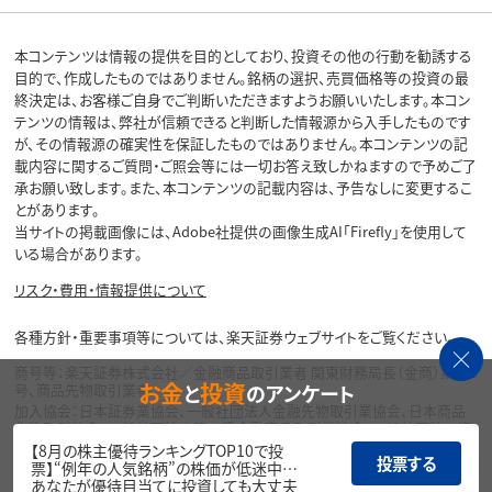
本コンテンツは情報の提供を目的としており、投資その他の行動を勧誘する
目的で、作成したものではありません。銘柄の選択、売買価格等の投資の最
終決定は、お客様ご自身でご判断いただきますようお願いいたします。本コン
テンツの情報は、弊社が信頼できると判断した情報源から入手したものです
が、その情報源の確実性を保証したものではありません。本コンテンツの記
載内容に関するご質問・ご照会等には一切お答え致しかねますので予めご了
承お願い致します。また、本コンテンツの記載内容は、予告なしに変更するこ
とがあります。
当サイトの掲載画像には、Adobe社提供の画像生成AI「Firefly」を使用して
いる場合があります。
リスク・費用・情報提供について
各種方針・重要事項等については、楽天証券ウェブサイトをご覧ください。
商号等：楽天証券株式会社／金融商品取引業者 関東財務局長（金商）第195
お金
投資
と
のアンケート
号、商品先物取引業者
加入協会：日本証券業協会、一般社団法人金融先物取引業協会、日本商品
先物取引協会、一般社団法人第二種金融商品取引業協会、一般社団法人資
産運用業協会
【8月の株主優待ランキングTOP10で投
投票する
票】“例年の人気銘柄”の株価が低迷中…
Copyright©
あなたが優待目当てに投資しても大丈夫