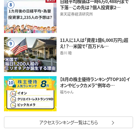
日経平均株価は一時6万0,488円まで
8
下落…この先は？個人投資家2…
楽天証券経済研究所
11人に1人は「資産1億6,000万円」超
9
え！？…米国で「百万ドル…
香川 睦
【8月の株主優待ランキングTOP10】イ
10
オンやビックカメラ“例年の…
福ちゃん
アクセスランキング一覧はこちら