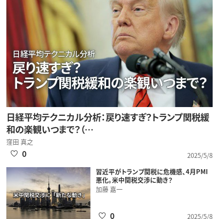
日経平均テクニカル分析：戻り速すぎ？トランプ関税緩
和の楽観いつまで？（…
窪田 真之
0
2025/5/8
習近平がトランプ関税に危機感、4月PMI
悪化。米中関税交渉に動き？
加藤 嘉一
0
2025/5/8