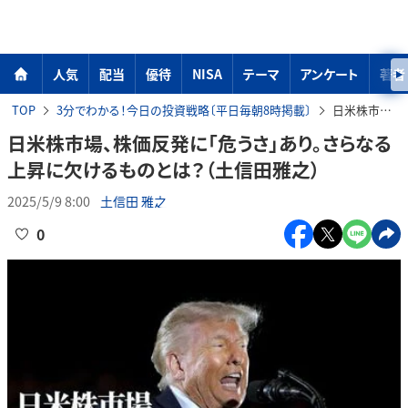
人気
配当
優待
NISA
テーマ
アンケート
著者
TOP
3分でわかる！今日の投資戦略〔平日毎朝8時掲載〕
日米株市場、株価反発に「危うさ」あり。さらなる上昇に欠けるものとは？（土信田雅之）
日米株市場、株価反発に「危うさ」あり。さらなる
上昇に欠けるものとは？（土信田雅之）
2025/5/9 8:00
土信田 雅之
0