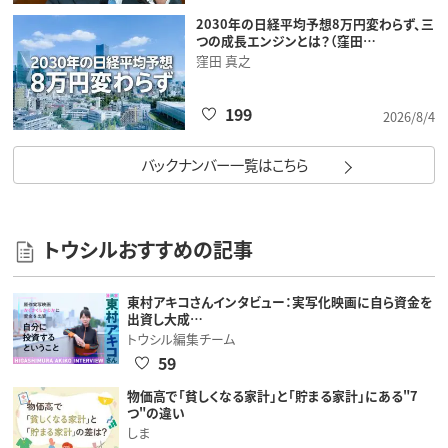
2030年の日経平均予想8万円変わらず、三
つの成長エンジンとは？（窪田…
窪田 真之
199
2026/8/4
バックナンバー一覧はこちら
トウシルおすすめの記事
東村アキコさんインタビュー：実写化映画に自ら資金を
出資し大成…
トウシル編集チーム
59
物価高で「貧しくなる家計」と「貯まる家計」にある"7
つ"の違い
しま