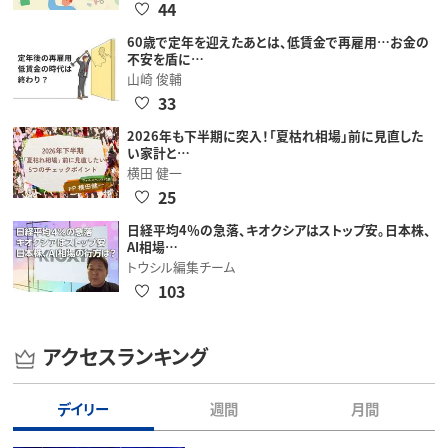
44
60歳で定年を迎えたあとは、低賃金で再雇用…お金の
不安を盾に…
山崎 俊輔
33
2026年も下半期に突入！「夏枯れ相場」前に見直した
い家計と…
横田 健一
25
日経平均4％の急落、キオクシアはストップ安。日本株、
AI相場…
トウシル編集チーム
103
アクセスランキング
デイリー
週間
月間