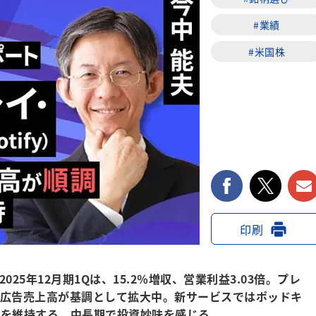
#業績
#米国株
facebook
twi
印刷
25年12月期1Qは、15.2％増収、営業利益3.03倍。プレ
え広告売上高が基調として拡大中。新サービスではポッドキ
価を維持する。中長期で投資妙味を感じる。