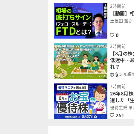
2時間前
［動画］相
土信田 雅之
0
2時間前
【8月の株
低迷中…
れ？
トウシル編
2
7時間前
26年8月
選した「
優待主婦 
251