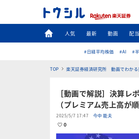
トップ
人気
最新
動画
配
#日経平均株価
#AI
#
TOP
楽天証券経済研究所 動画でわかる
［動画で解説］決算レ
（プレミアム売上高が
2025/5/7 17:47
今中 能夫
0