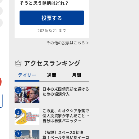
そうと思う銘柄はどれ？
投票する
2026/8/21 まで
その他の投票はこちら＞
アクセスランキング
デイリー
週間
月間
tter
メールで送る
日本の米国債売却を避ける
1
ための協調介入
この夏、キオクシア急落で
2
個人投資家が学んだこと…
自分は暴落パニック…
【解説】スペースX初決
3
算！ベールを脱いだイーロ