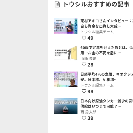
トウシルおすすめの記事
東村アキコさんインタビュー：
自ら資金を出資し大成…
トウシル編集チーム
49
60歳で定年を迎えたあとは、
用…お金の不安を盾に…
山崎 俊輔
28
日経平均4％の急落、キオクシ
安。日本株、AI相場…
トウシル編集チーム
98
日本向け原油タンカー減少の影
供給はいつまで可能？…
西 勇太郎
39