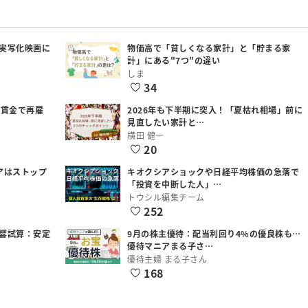
実写化映画に
物価高で「貧しくなる家計」と「貯まる家
計」にある"7つ"の違い
しま
34
低賃金で再雇
2026年も下半期に突入！「夏枯れ相場」前に
見直したい家計と…
横田 健一
20
アはストップ
キオクシアショックや日経平均株価の急落で
「投資を中断した人」…
トウシル編集チーム
252
響試算：安定
9月の株主優待：配当利回り4%の優良株も…
優待マニアまる子さ…
優待主婦 まる子さん
168