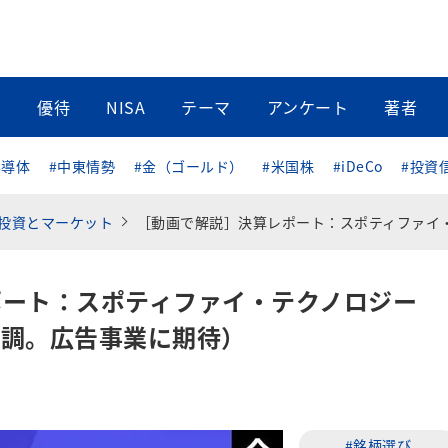
当
優待
NISA
テーマ
アンケート
著者
半導体
#中東情勢
#金（ゴールド）
#米国株
#iDeCo
#投資
投資とマーケット
［動画で解説］決算レポート：スポティファイ・テクノロジー（プレミアム売上高が順調。広告事業に期
ポート：スポティファイ・テクノロジー
順調。広告事業に期待）
#銘柄選び