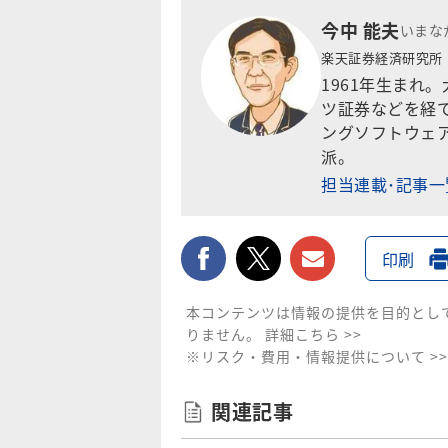
今中 能夫
いまな
楽天証券経済研究所
1961年生まれ
ツ証券などを経て
ングソフトウェア
派。
担当連載･記事
facebook
twitter
メールで送
印刷
本コンテンツは情報の提供を目的とし
りません。
詳細こちら >>
※リスク・費用・情報提供について >>
関連記事