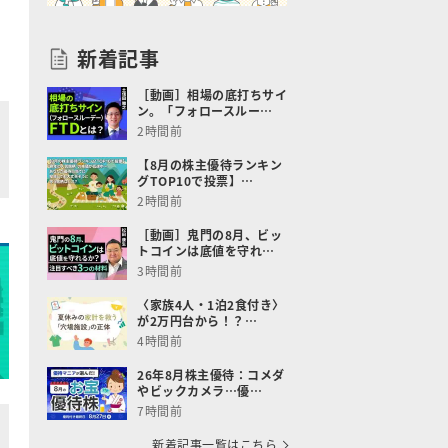
新着記事
［動画］相場の底打ちサイ
ン。「フォロースルー…
2時間前
【8月の株主優待ランキン
グTOP10で投票】…
2時間前
［動画］鬼門の8月、ビッ
トコインは底値を守れ…
3時間前
〈家族4人・1泊2食付き〉
が2万円台から！？…
4時間前
26年8月株主優待：コメダ
やビックカメラ…優…
7時間前
新着記事一覧はこちら