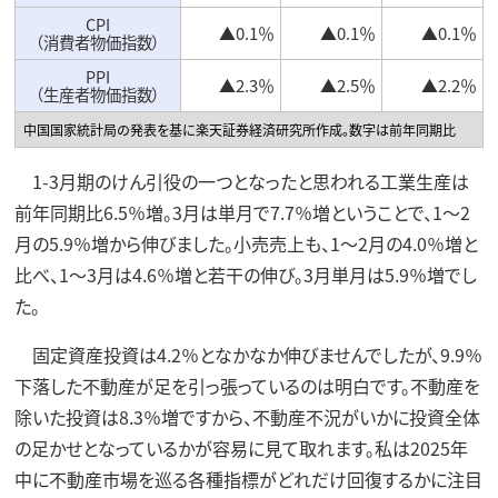
CPI
▲0.1％
▲0.1％
▲0.1％
（消費者物価指数）
PPI
▲2.3％
▲2.5％
▲2.2％
（生産者物価指数）
中国国家統計局の発表を基に楽天証券経済研究所作成。数字は前年同期比
1-3月期のけん引役の一つとなったと思われる工業生産は
前年同期比6.5％増。3月は単月で7.7％増ということで、1～2
月の5.9％増から伸びました。小売売上も、1～2月の4.0％増と
比べ、1～3月は4.6％増と若干の伸び。3月単月は5.9％増でし
た。
固定資産投資は4.2％となかなか伸びませんでしたが、9.9％
下落した不動産が足を引っ張っているのは明白です。不動産を
除いた投資は8.3％増ですから、不動産不況がいかに投資全体
の足かせとなっているかが容易に見て取れます。私は2025年
中に不動産市場を巡る各種指標がどれだけ回復するかに注目