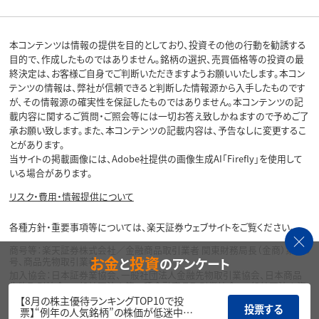
本コンテンツは情報の提供を目的としており、投資その他の行動を勧誘する
目的で、作成したものではありません。銘柄の選択、売買価格等の投資の最
終決定は、お客様ご自身でご判断いただきますようお願いいたします。本コン
テンツの情報は、弊社が信頼できると判断した情報源から入手したものです
が、その情報源の確実性を保証したものではありません。本コンテンツの記
載内容に関するご質問・ご照会等には一切お答え致しかねますので予めご了
承お願い致します。また、本コンテンツの記載内容は、予告なしに変更するこ
とがあります。
当サイトの掲載画像には、Adobe社提供の画像生成AI「Firefly」を使用して
いる場合があります。
リスク・費用・情報提供について
各種方針・重要事項等については、楽天証券ウェブサイトをご覧ください。
商号等：楽天証券株式会社／金融商品取引業者 関東財務局長（金商）第195
お金
投資
と
のアンケート
号、商品先物取引業者
加入協会：日本証券業協会、一般社団法人金融先物取引業協会、日本商品
先物取引協会、一般社団法人第二種金融商品取引業協会、一般社団法人資
産運用業協会
【8月の株主優待ランキングTOP10で投
投票する
票】“例年の人気銘柄”の株価が低迷中…