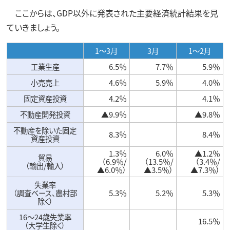
ここからは、GDP以外に発表された主要経済統計結果を見
ていきましょう。
1～3月
3月
1～2月
工業生産
6.5％
7.7％
5.9％
小売売上
4.6％
5.9％
4.0％
固定資産投資
4.2％
4.1％
不動産開発投資
▲9.9％
▲9.8％
不動産を除いた固定
8.3％
8.4％
資産投資
1.3％
6.0％
▲1.2％
貿易
（6.9％/
（13.5％/
（3.4％/
（輸出/輸入）
▲6.0％）
▲3.5％）
▲7.3％）
失業率
（調査ベース、農村部
5.3％
5.2％
5.3％
除く）
16～24歳失業率
16.5％
（大学生除く）