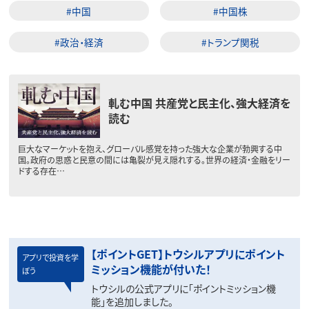
#中国
#中国株
#政治・経済
#トランプ関税
軋む中国 共産党と民主化、強大経済を
読む
巨大なマーケットを抱え、グローバル感覚を持った強大な企業が勃興する中
国。政府の思惑と民意の間には亀裂が見え隠れする。世界の経済・金融をリー
ドする存在…
【ポイントGET】トウシルアプリにポイント
アプリで投資を学
ミッション機能が付いた！
ぼう
トウシルの公式アプリに「ポイントミッション機
能」を追加しました。