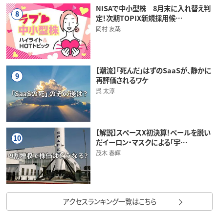
NISAで中小型株 8月末に入れ替え判
8
定！次期TOPIX新規採用候…
岡村 友哉
【潮流】「死んだ」はずのSaaSが、静かに
9
再評価されるワケ
呉 太淳
【解説】スペースX初決算！ベールを脱い
10
だイーロン・マスクによる「宇…
茂木 春輝
アクセスランキング一覧はこちら