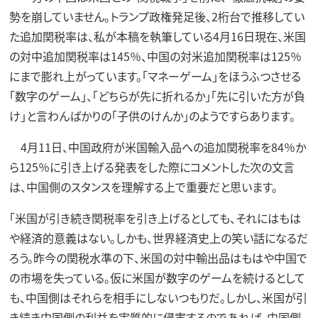
勢を崩していません。トランプ政権発足後、2桁台で推移してい
た追加関税率は、私が本稿を執筆している4月16日現在、米国
の対中追加関税率は145％、中国の対米追加関税率は125％
にまで膨れ上がっています。「マネーゲーム」をほうふつさせる
「数字のゲーム」、「どちらが先に折れるか」「先に引いた方が負
け」と言わんばかりの「子供のけんか」のようですらあります。
4月11日、中国政府が米国輸入品への追加関税率を84％か
ら125％に引き上げる発表をした際にコメントした次の文言
は、中国側のスタンスを理解する上で重要だと思います。
「米国が引き続き関税率を引き上げるとしても、それにはもは
や経済的意義はない。しかも、世界経済史上の笑い話になるだ
ろう。昨今の関税水準の下、米国の対中輸出品はもはや中国で
の市場を失っている。仮に米国が数字のゲームを続けるとして
も、中国側はそれらを相手にしないつもりだ。しかし、米国が引
き続き中国側の利益を実質的に侵害するのであれば、中国側