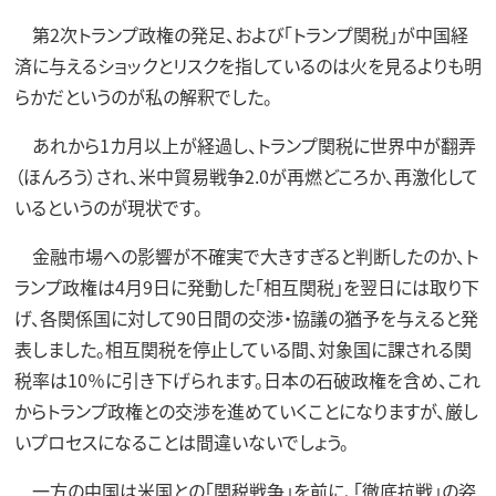
第2次トランプ政権の発足、および「トランプ関税」が中国経
済に与えるショックとリスクを指しているのは火を見るよりも明
らかだというのが私の解釈でした。
あれから1カ月以上が経過し、トランプ関税に世界中が翻弄
（ほんろう）され、米中貿易戦争2.0が再燃どころか、再激化して
いるというのが現状です。
金融市場への影響が不確実で大きすぎると判断したのか、ト
ランプ政権は4月9日に発動した「相互関税」を翌日には取り下
げ、各関係国に対して90日間の交渉・協議の猶予を与えると発
表しました。相互関税を停止している間、対象国に課される関
税率は10％に引き下げられます。日本の石破政権を含め、これ
からトランプ政権との交渉を進めていくことになりますが、厳し
いプロセスになることは間違いないでしょう。
一方の中国は米国との「関税戦争」を前に、「徹底抗戦」の姿