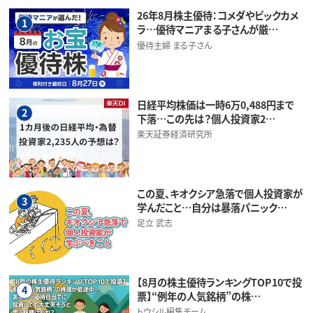
26年8月株主優待：コメダやビックカメ
1
ラ…優待マニアまる子さんが厳…
優待主婦 まる子さん
日経平均株価は一時6万0,488円まで
2
下落…この先は？個人投資家2…
楽天証券経済研究所
この夏、キオクシア急落で個人投資家が
3
学んだこと…自分は暴落パニック…
足立 武志
【8月の株主優待ランキングTOP10で投
4
票】“例年の人気銘柄”の株…
トウシル編集チーム