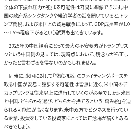
全体の下振れ圧力が強まる可能性は容易に想像できます。中
国の政府系シンクタンクや経済学者の話を聞いていると、トラ
ンプ関税、および米国との貿易戦争によって、GDP成長率が1.0
～1.5%程度下がるという試算も出てきています。
2025年の中国経済にとって最大の不安要素がトランプリス
クという中国側の見立ては、現時点において、残念ながら正し
かったと言わざるを得ないのかもしれません。
同時に、米国に対して「徹底抗戦」のファイティングポーズを
取る中国が安易に譲歩する可能性は皆無に近く、米中間のデ
カップリングは従来以上に進行していくのが必至でしょう。米国
と中国、どちらかを選び、どちらかを捨てろという「踏み絵」を迫
られる可能性が高くなります。米中双方でビジネスを行ってい
る企業、投資をしている投資家にとっては正念場が続くとみる
べきでしょう。