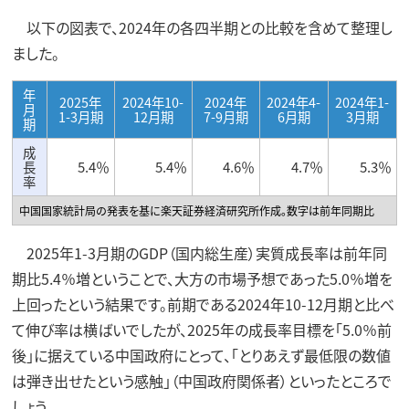
以下の図表で、2024年の各四半期との比較を含めて整理し
ました。
年
2025年
2024年10-
2024年
2024年4-
2024年1-
月
1-3月期
12月期
7-9月期
6月期
3月期
期
成
長
5.4％
5.4％
4.6％
4.7％
5.3％
率
中国国家統計局の発表を基に楽天証券経済研究所作成。数字は前年同期比
2025年1-3月期のGDP（国内総生産）実質成長率は前年同
期比5.4％増ということで、大方の市場予想であった5.0％増を
上回ったという結果です。前期である2024年10-12月期と比べ
て伸び率は横ばいでしたが、2025年の成長率目標を「5.0％前
後」に据えている中国政府にとって、「とりあえず最低限の数値
は弾き出せたという感触」（中国政府関係者）といったところで
しょう。