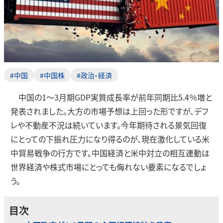
#中国
#中国株
#政治・経済
中国の1～3月期GDP実質成長率が前年同期比5.4％増と
発表されました。大方の市場予想は上回った形ですが、デフ
レや不動産不況は続いています。今年期待される景気回復
にとっての下振れ圧力になり得るのが、現在激化している米
中貿易戦争の行方です。中国経済と米中対立の相互連動は
世界経済や株式市場にとっても侮れない要素になるでしょ
う。
目次