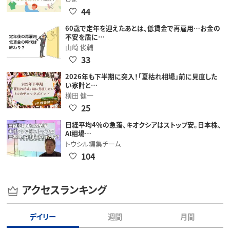
44
60歳で定年を迎えたあとは、低賃金で再雇用…お金の
不安を盾に…
山崎 俊輔
33
2026年も下半期に突入！「夏枯れ相場」前に見直した
い家計と…
横田 健一
25
日経平均4％の急落、キオクシアはストップ安。日本株、
AI相場…
トウシル編集チーム
104
アクセスランキング
デイリー
週間
月間