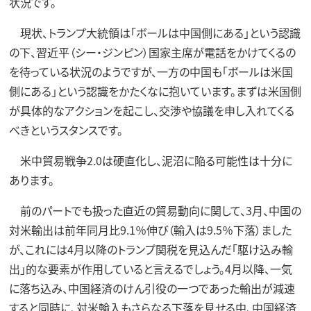
状況です。
現状、トランプ大統領は「ボールは中国側にある」という認識
の下、習近平（シー・ジンピン）国家主席が電話をかけてくるの
を待っている状況のようですが、一方の中国も「ボールは米国
側にある」という認識をかたくなに抱いています。まずは米国側
が具体的なアクションを起こし、交渉や協議を申し入れてくる
べきというスタンスです。
米中貿易戦争2.0は硬直化し、泥沼に陥る可能性は十分に
あります。
前のパートでも扱った直近の貿易動向に関して、3月、中国の
対米輸出は前年同月比9.1％伸び（輸入は9.5％下落）ました
が、これには4月以降のトランプ関税を見込んだ「駆け込み輸
出」的な要素が作用していると言えるでしょう。4月以降、一気
に落ち込み、中国経済のけん引役の一つであった輸出が減速
すると同時に、対米輸入もさらなる下落を見せる中、中国経済