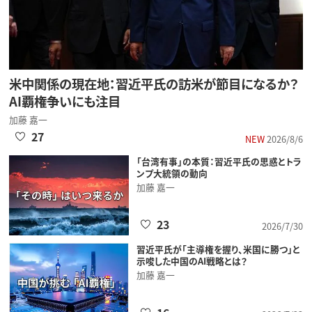
米中関係の現在地：習近平氏の訪米が節目になるか？
AI覇権争いにも注目
加藤 嘉一
27
NEW
2026/8/6
「台湾有事」の本質：習近平氏の思惑とトラ
ンプ大統領の動向
加藤 嘉一
23
2026/7/30
習近平氏が「主導権を握り、米国に勝つ」と
示唆した中国のAI戦略とは？
加藤 嘉一