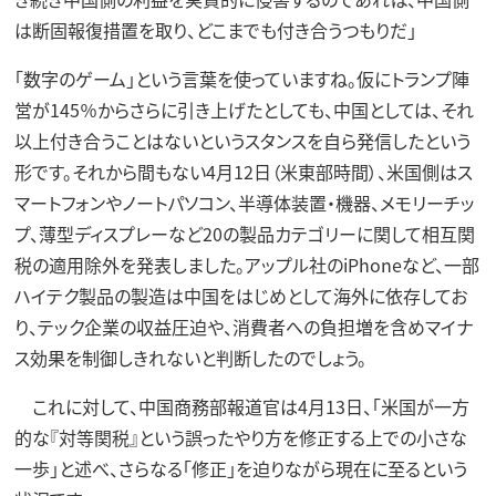
は断固報復措置を取り、どこまでも付き合うつもりだ」
「数字のゲーム」という言葉を使っていますね。仮にトランプ陣
営が145％からさらに引き上げたとしても、中国としては、それ
以上付き合うことはないというスタンスを自ら発信したという
形です。それから間もない4月12日（米東部時間）、米国側はス
マートフォンやノートパソコン、半導体装置・機器、メモリーチッ
プ、薄型ディスプレーなど20の製品カテゴリーに関して相互関
税の適用除外を発表しました。アップル社のiPhoneなど、一部
ハイテク製品の製造は中国をはじめとして海外に依存してお
り、テック企業の収益圧迫や、消費者への負担増を含めマイナ
ス効果を制御しきれないと判断したのでしょう。
これに対して、中国商務部報道官は4月13日、「米国が一方
的な『対等関税』という誤ったやり方を修正する上での小さな
一歩」と述べ、さらなる「修正」を迫りながら現在に至るという