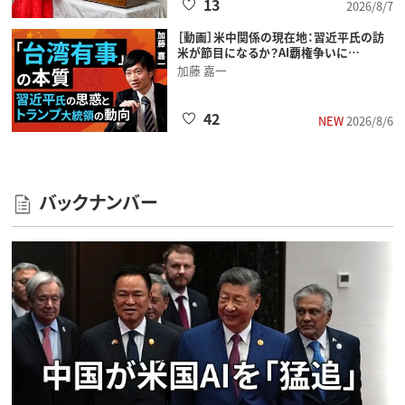
13
2026/8/7
［動画］米中関係の現在地：習近平氏の訪
米が節目になるか？AI覇権争いに…
加藤 嘉一
42
NEW
2026/8/6
バックナンバー