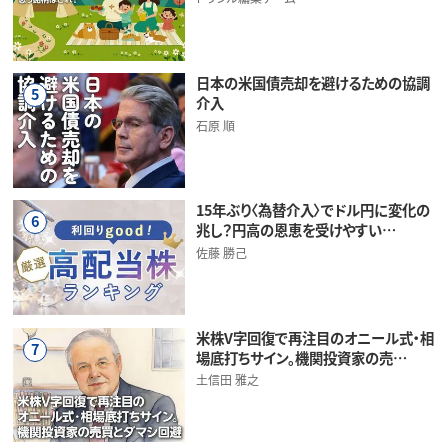
日本の米国債売却を避けるための協調
5
介入
石原 順
15年ぶり〈為替介入〉でドル円に変化の
6
兆し？円高の恩恵を受けやすい…
佐藤 勝己
米株V字回復で再注目のオニール式・相
7
場底打ちサイン。機関投資家の売…
土信田 雅之