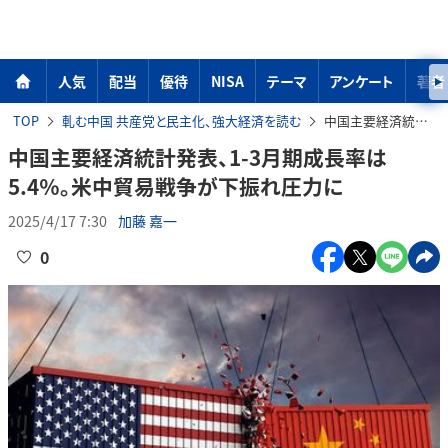
人気
配当
優待
NISA
テーマ
アンケート
著者
TOP
軋む中国 共産党と民主化、強大経済を読む
中国主要経済統計発表、1-3月期成長率は5.4％。米中貿易戦争が下振れ圧力に
中国主要経済統計発表、1-3月期成長率は
5.4％。米中貿易戦争が下振れ圧力に
2025/4/17 7:30
加藤 嘉一
0