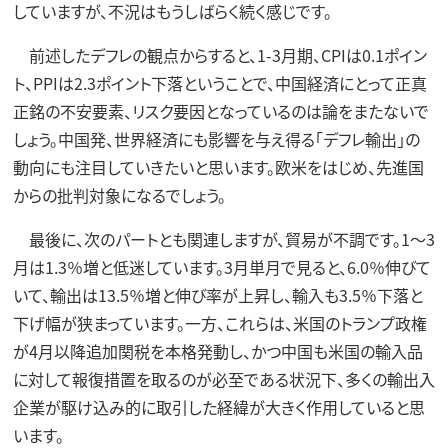
していますが、不況はもうしばらく続く感じです。
前述したデフレの観点からすると、1-3月期、CPIは0.1ポイン
ト、PPIは2.3ポイント下落ということで、中国経済にとって正真
正銘の不安要素、リスク要因となっているのは論をまたないで
しょう。中国発、世界経済にも影響を与え得る「デフレ輸出」の
動向にも注目していきたいと思います。欧米をはじめ、先進国
からの批判対象になるでしょう。
最後に、次のパートとも関連しますが、貿易が不調です。1～3
月は1.3％増と低迷しています。3月単月で見ると、6.0％伸びて
いて、輸出は13.5％増と伸び率が上昇し、輸入も3.5％下落と
下げ幅が狭まっています。一方、これらは、米国のトランプ政権
が4月以降追加関税を本格発動し、かつ中国も米国の輸入品
に対して報復措置を取るのが必至である状況下、多くの輸出入
企業が駆け込み的に取引した経緯が大きく作用していると思
います。