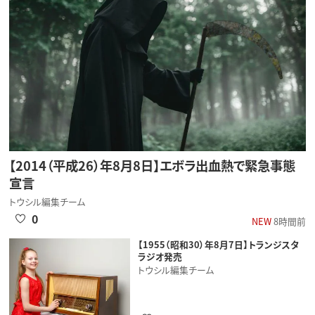
【2014（平成26）年8月8日】エボラ出血熱で緊急事態
宣言
トウシル編集チーム
0
NEW
8時間前
【1955（昭和30）年8月7日】トランジスタ
ラジオ発売
トウシル編集チーム