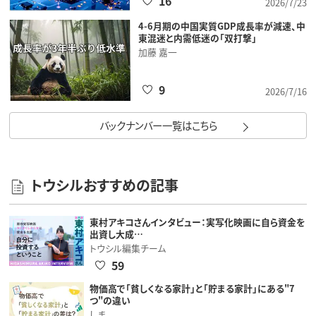
16
2026/7/23
4-6月期の中国実質GDP成長率が減速、中
東混迷と内需低迷の「双打撃」
加藤 嘉一
9
2026/7/16
バックナンバー一覧はこちら
トウシルおすすめの記事
東村アキコさんインタビュー：実写化映画に自ら資金を
出資し大成…
トウシル編集チーム
59
物価高で「貧しくなる家計」と「貯まる家計」にある"7
つ"の違い
しま