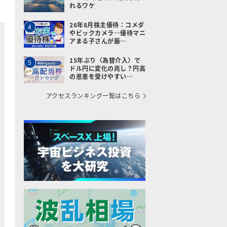
れるワケ
26年8月株主優待：コメダ
4
やビックカメラ…優待マニ
アまる子さんが厳…
15年ぶり〈為替介入〉で
5
ドル円に変化の兆し？円高
の恩恵を受けやすい…
アクセスランキング一覧はこちら