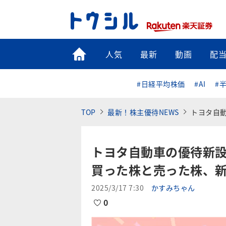
トップ
人気
最新
動画
配
#日経平均株価
#AI
#
TOP
最新！株主優待NEWS
トヨタ自動
トヨタ自動車の優待新設
買った株と売った株、
2025/3/17 7:30
かすみちゃん
0