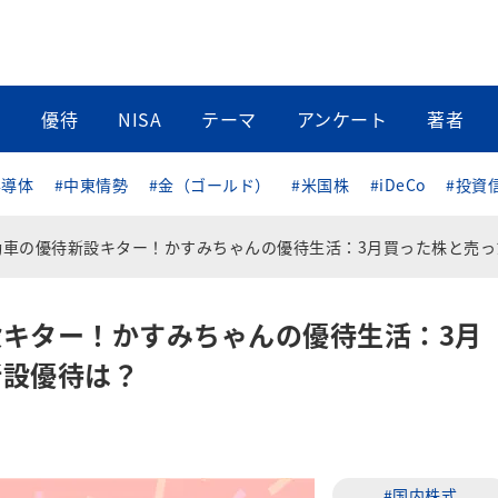
当
優待
NISA
テーマ
アンケート
著者
半導体
#中東情勢
#金（ゴールド）
#米国株
#iDeCo
#投資
車の優待新設キター！かすみちゃんの優待生活：3月買った株と売った株、新設優待
キター！かすみちゃんの優待生活：3月
新設優待は？
#国内株式