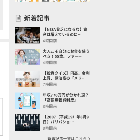
新着記事
【NISA貧乏になるな】資
産は増えているのに…
4時間前
大人こそ自分にお金を使う
べき！55歳、ファー…
4時間前
【投資クイズ】円高、金利
上昇、原油高の「メリ…
7時間前
年収770万円が分かれ道？
「高額療養費制度」…
8時間前
【2007（平成19）年8月9
日】パリバショ…
8時間前
新着記事一覧はこちら