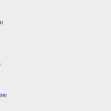
8）
）
）
59）