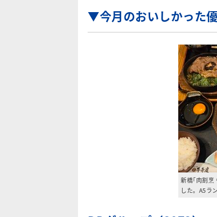
▼今月のおいしかった
新橋｢肉割烹
した。A5ラ