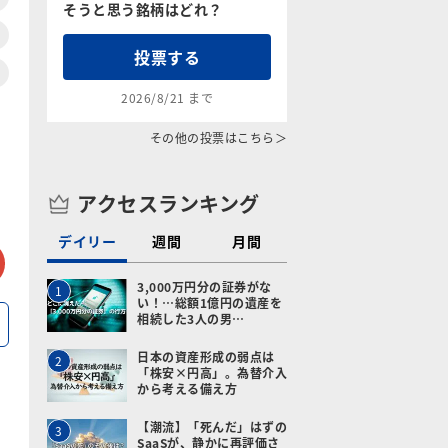
そうと思う銘柄はどれ？
投票する
2026/8/21 まで
その他の投票はこちら＞
アクセスランキング
デイリー
週間
月間
tter
メールで送る
3,000万円分の証券がな
1
い！…総額1億円の遺産を
相続した3人の男…
日本の資産形成の弱点は
2
「株安×円高」。為替介入
から考える備え方
【潮流】「死んだ」はずの
3
SaaSが、静かに再評価さ