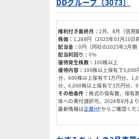
DDグループ（3073）
権利付き最終月：
2月、8月［信用
株価：
1,288円（2025年03月10
配当金：
0円（同社の2025年2月
配当利回り：
0%
優待発生株数：
100株以上
優待内容：
100株以上保有で3,00
分、600株以上保有で1万円分、1,0
分、6,000株以上保有で3万円分、
その他条件：
株式の保有数、保有
体への寄付選択可。2024年8月よ
最新情報は
企業HP
からご確認くだ