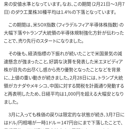
来の安値水準となっています。なお、この期間（2月21日～3月7
日）のダウ工業株30種平均は1.4％の下落となっています。
この期間は、米SOX指数（フィラデルフィア半導体株指数）の
大幅下落やトランプ大統領の半導体規制強化方針が伝わった
ことで、売り先行のスタートになりました。
その後も、経済指標の下振れが続いたことで米国景気の減
速懸念が強まったこと、好調な決算を発表した米エヌビディア
株が目先の出尽くし感から売り優勢となったことなどを背景
に、上値の重い動きが続きました。2月28日には、トランプ大統
領がカナダやメキシコ、中国に対する関税を計画通り発動する
と再表明したため、日経平均は1,000円を超える大幅安となり
ました。
3月に入っても株価の戻りは限定的な状態が続き、3月7日に
はドル/円相場が一時1ドル＝147円台にまで下落したことで、