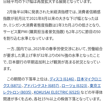
日経平均の下げ幅は再度拡大する展開となっています。
2月後半以降に発表された米経済指標では、消費者信頼感
指数が前月比で2021年8月以来の大きな下げ幅となったほ
か、ミシガン大消費者態度指数は1年3カ月ぶりの低さとなり、
サービス業PMI（購買担当者景気指数）も2年ぶりに節目の50
を割り込む水準となっています。
一方、国内では、2025年の春季労使交渉において、労働組合
が要求した賃上げ率が32年ぶりの6％強の水準となったこと
で、日本銀行の早期追加利上げ観測が高まる状況となってい
ます。
この期間の下落率上位は、
ディスコ（6146）
、
日本マイクロニ
クス（6871）
、
アドバンテスト（6857）
、
ローツェ（6323）
、
東京エ
レクトロン（8035）
、
KOKUSAI ELECTRIC（6525）
などの半導体
関連が多くを占め、各社15％以上の株価下落となっています。