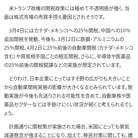
米トランプ政権の関税政策には極めて不透明感が強く、当
面は株式市場の売買手控え要因とされそうです。
3月4日にはカナダ・メキシコへの25％関税、中国への10％
追加関税を発動、今後も、3月12日に鉄鋼・アルミニウムの
25％関税、4月2日に25％前後の自動車関税（カナダ・メキシコ
含む）や貿易相手国ごとの相互関税、さらに、半導体や医薬品
の25％前後の関税賦課などの実施が想定されています。
とりわけ、日本企業にとってはすそ野の広がりも大きいこと
から自動車関税実施の影響が大きくなるとみられています。発
動実施が今後も先送りされる可能性を含めて、自動車株や医
薬品セクターなどは手掛けにくい状況が続くと考えられるでし
ょう。
計画通りに関税策が実施された場合、米国にとっても景気
減速懸念が強まることになり、加えて、移民対策に関しても、建