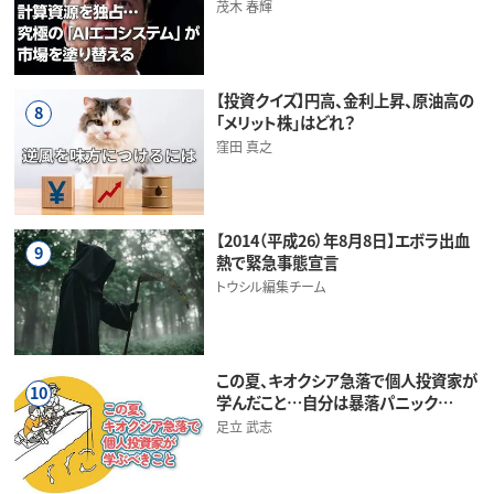
茂木 春輝
【投資クイズ】円高、金利上昇、原油高の
8
「メリット株」はどれ？
窪田 真之
【2014（平成26）年8月8日】エボラ出血
9
熱で緊急事態宣言
トウシル編集チーム
この夏、キオクシア急落で個人投資家が
10
学んだこと…自分は暴落パニック…
足立 武志