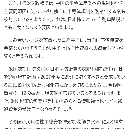
また、トランプ政権では、中国の半導体産業への規制強化を
主要同盟国に迫っており、独自に半導体規制を厳格化する案も
検討しているもようです。これは、日本株にとって自動車関税と
ともに大きなリスク要因といえます。
もみ合いレンジを下放れた日経平均は、当面は下値模索を
余儀なくされそうですが、中では防衛関連株への資金シフトが
続くと考えられます。
米国次期国防次官が日本は防衛費のGDP（国内総生産）比
を3％（現在計画は2027年度に2％）に増やすべきと要求してい
ること、欧州が防衛力強化策にかじを切ることからも、今後防
衛費の一段の拡大は現実味を帯びていると考えられます。ま
た、米関税策の影響が乏しいとみられる情報通信株なども逃
避資金の受け皿となり得るでしょう。
そのほか、6月の株主総会を控えて、投資ファンドによる経営