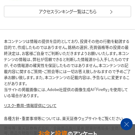
アクセスランキング一覧はこちら
本コンテンツは情報の提供を目的としており、投資その他の行動を勧誘する
目的で、作成したものではありません。銘柄の選択、売買価格等の投資の最
終決定は、お客様ご自身でご判断いただきますようお願いいたします。本コン
テンツの情報は、弊社が信頼できると判断した情報源から入手したものです
が、その情報源の確実性を保証したものではありません。本コンテンツの記
載内容に関するご質問・ご照会等には一切お答え致しかねますので予めご了
承お願い致します。また、本コンテンツの記載内容は、予告なしに変更するこ
とがあります。
当サイトの掲載画像には、Adobe社提供の画像生成AI「Firefly」を使用して
いる場合があります。
リスク・費用・情報提供について
各種方針・重要事項等については、楽天証券ウェブサイトをご覧ください。
商号等：楽天証券株式会社／金融商品取引業者 関東財務局長（金商）第195
お金
投資
と
のアンケート
号、商品先物取引業者