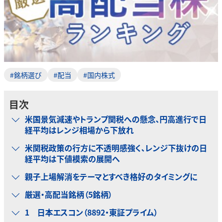
#銘柄選び
#配当
#国内株式
目次
米国景気減速やトランプ関税への懸念、円高進行で日
経平均はレンジ相場から下放れ
米関税政策の行方に不透明感強く、レンジ下抜けの日
経平均は下値模索の展開へ
親子上場解消をテーマとすべき格好のタイミングに
厳選・高配当銘柄（5銘柄）
1 日本エスコン（8892・東証プライム）