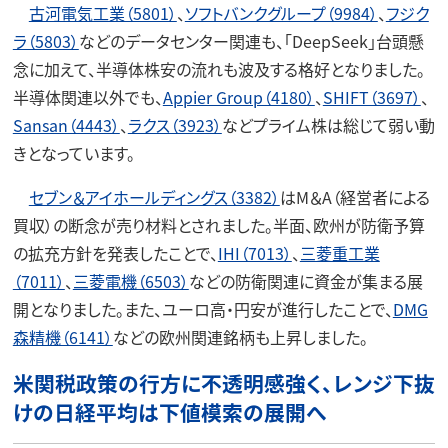
古河電気工業（5801）
、
ソフトバンクグループ（9984）
、
フジク
ラ（5803）
などのデータセンター関連も、「DeepSeek」台頭懸
念に加えて、半導体株安の流れも波及する格好となりました。
半導体関連以外でも、
Appier Group（4180）
、
SHIFT（3697）
、
Sansan（4443）
、
ラクス（3923）
などプライム株は総じて弱い動
きとなっています。
セブン＆アイホールディングス（3382）
はM＆A（経営者による
買収）の断念が売り材料とされました。半面、欧州が防衛予算
の拡充方針を発表したことで、
IHI（7013）
、
三菱重工業
（7011）
、
三菱電機（6503）
などの防衛関連に資金が集まる展
開となりました。また、ユーロ高・円安が進行したことで、
DMG
森精機（6141）
などの欧州関連銘柄も上昇しました。
米関税政策の行方に不透明感強く、レンジ下抜
けの日経平均は下値模索の展開へ