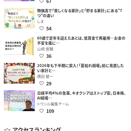
67
物価高で「貧しくなる家計」と「貯まる家計」にある"7
つ"の違い
しま
54
60歳で定年を迎えたあとは、低賃金で再雇用…お金の
不安を盾に…
山崎 俊輔
36
2026年も下半期に突入！「夏枯れ相場」前に見直した
い家計と…
横田 健一
29
日経平均4％の急落、キオクシアはストップ安。日本株、
AI相場…
トウシル編集チーム
109
アクセスランキング