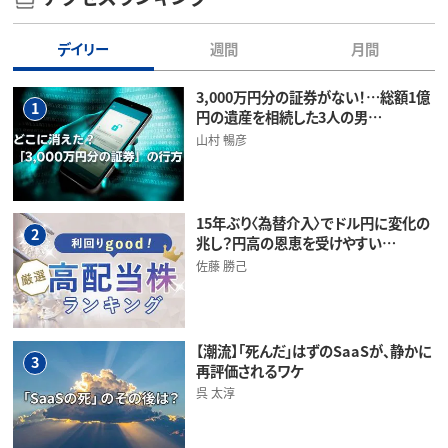
デイリー
週間
月間
3,000万円分の証券がない！…総額1億
1
円の遺産を相続した3人の男…
山村 暢彦
15年ぶり〈為替介入〉でドル円に変化の
2
兆し？円高の恩恵を受けやすい…
佐藤 勝己
【潮流】「死んだ」はずのSaaSが、静かに
3
再評価されるワケ
呉 太淳