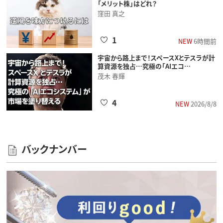
「メリット株」はどれ？
窪田 真之
1
NEW
6時間前
宇宙から路上まで！スペースXとテスラが計
算資源を独占…究極の「AIエコ…
茂木 春輝
4
NEW
2026/8/8
バックナンバー