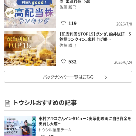
の"出遅れ株"5選
佐藤 勝己
119
2026/7/8
【配当利回りTOP15】グンゼ、船井総研…5
銘柄ランクイン。米利上げ観…
佐藤 勝己
532
2026/6/24
バックナンバー一覧はこちら
トウシルおすすめの記事
東村アキコさんインタビュー：実写化映画に自ら資金を
出資し大成…
トウシル編集チーム