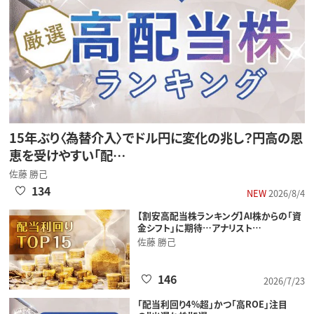
15年ぶり〈為替介入〉でドル円に変化の兆し？円高の恩
恵を受けやすい「配…
佐藤 勝己
134
NEW
2026/8/4
【割安高配当株ランキング】AI株からの「資
金シフト」に期待…アナリスト…
佐藤 勝己
146
2026/7/23
「配当利回り4%超」かつ「高ROE」注目