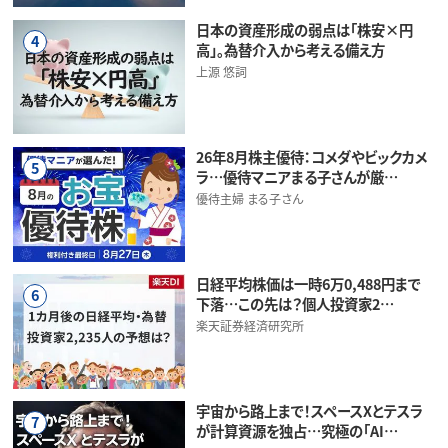
日本の資産形成の弱点は「株安×円
4
高」。為替介入から考える備え方
上源 悠詞
26年8月株主優待：コメダやビックカメ
5
ラ…優待マニアまる子さんが厳…
優待主婦 まる子さん
日経平均株価は一時6万0,488円まで
6
下落…この先は？個人投資家2…
楽天証券経済研究所
宇宙から路上まで！スペースXとテスラ
7
が計算資源を独占…究極の「AI…