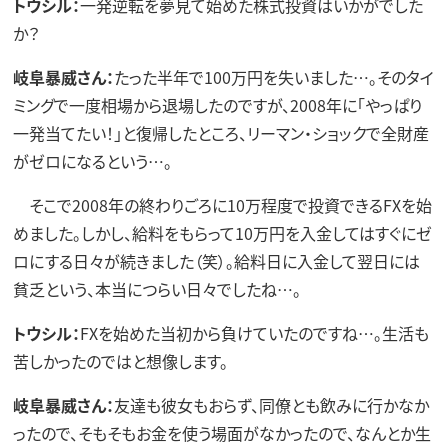
トウシル：
一発逆転を夢見て始めた株式投資はいかがでした
か？
岐阜暴威さん：
たった半年で100万円を失いました…。そのタイ
ミングで一度相場から退場したのですが、2008年に「やっぱり
一発当てたい！」と復帰したところ、リーマン・ショックで全財産
がゼロになるという…。
そこで2008年の終わりごろに10万程度で投資できるFXを始
めました。しかし、給料をもらって10万円を入金してはすぐにゼ
ロにする日々が続きました（笑）。給料日に入金して翌日には
貧乏という、本当につらい日々でしたね…。
トウシル：
FXを始めた当初から負けていたのですね…。生活も
苦しかったのではと想像します。
岐阜暴威さん：
友達も彼女もおらず、同僚とも飲みに行かなか
ったので、そもそもお金を使う場面がなかったので、なんとか生