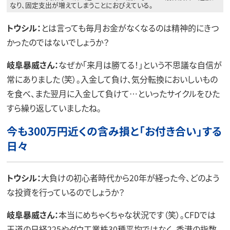
なり、固定支出が増えてしまうことにおびえている。
トウシル：
とは言っても毎月お金がなくなるのは精神的にきつ
かったのではないでしょうか？
岐阜暴威さん：
なぜか「来月は勝てる！」という不思議な自信が
常にありました（笑）。入金して負け、気分転換においしいもの
を食べ、また翌月に入金して負けて…といったサイクルをひた
すら繰り返していましたね。
今も300万円近くの含み損と「お付き合い」する
日々
トウシル：
大負けの初心者時代から20年が経った今、どのよう
な投資を行っているのでしょうか？
岐阜暴威さん：
本当にめちゃくちゃな状況です（笑）。CFDでは
王道の日経225やダウ工業株30種平均ではなく、香港の指数