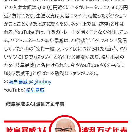
での入金金額は5,000万円近くに上るが、トータルで2,500万円
近く負けており、生涯収支は大幅にマイナス。握ったポジション
がことごとく予想と逆に動くため、ネット上では「逆神」と呼ば
れる。YouTubeでは、自身のトレードを隠すことなく公開してい
る。ハンドルネームの岐阜暴威は、20代後半ごろ、メインで発信
していた2chの「投資一般」スレッド民につけられた（当時、ヤバ
いヤツに［暴威（ぼうい）］と名付ける風潮があり、岐阜出身の
ため「岐阜暴威」と名付けられた。今やYouTubeやXを中心に
「岐阜暴威軍」と呼ばれる熱烈なファンがいる）。
X：
岐阜暴威 @gihuboy
YouTube：
岐阜暴威
［岐阜暴威さん］波乱万丈年表