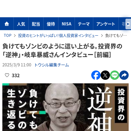
人気
配当
優待
NISA
テーマ
アンケート
著者
TOP
投資のヒントがいっぱい！個人投資家インタビュー
負けてもゾンビのように這い上がる。投資界の「逆神」・岐阜暴威さんインタビュー［前編］
負けてもゾンビのように這い上がる。投資界の
「逆神」・岐阜暴威さんインタビュー［前編］
2025/3/9 11:00
トウシル編集チーム
332