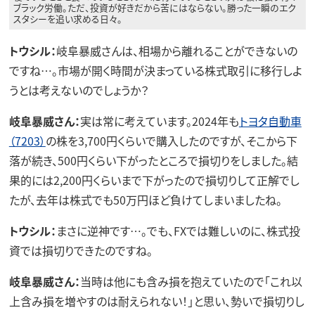
ブラック労働。ただ、投資が好きだから苦にはならない。勝った一瞬のエク
スタシーを追い求める日々。
トウシル：
岐阜暴威さんは、相場から離れることができないの
ですね…。市場が開く時間が決まっている株式取引に移行しよ
うとは考えないのでしょうか？
岐阜暴威さん：
実は常に考えています。2024年も
トヨタ自動車
（7203）
の株を3,700円くらいで購入したのですが、そこから下
落が続き、500円くらい下がったところで損切りをしました。結
果的には2,200円くらいまで下がったので損切りして正解でし
たが、去年は株式でも50万円ほど負けてしまいましたね。
トウシル：
まさに逆神です…。でも、FXでは難しいのに、株式投
資では損切りできたのですね。
岐阜暴威さん：
当時は他にも含み損を抱えていたので「これ以
上含み損を増やすのは耐えられない！」と思い、勢いで損切りし