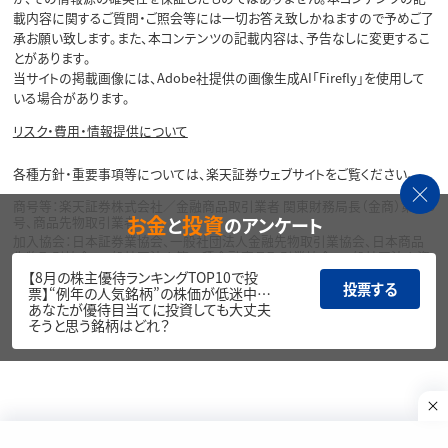
載内容に関するご質問・ご照会等には一切お答え致しかねますので予めご了
承お願い致します。また、本コンテンツの記載内容は、予告なしに変更するこ
とがあります。
当サイトの掲載画像には、Adobe社提供の画像生成AI「Firefly」を使用して
いる場合があります。
リスク・費用・情報提供について
各種方針・重要事項等については、楽天証券ウェブサイトをご覧ください。
商号等：楽天証券株式会社／金融商品取引業者 関東財務局長（金商）第195
お金
投資
と
のアンケート
号、商品先物取引業者
加入協会：日本証券業協会、一般社団法人金融先物取引業協会、日本商品
先物取引協会、一般社団法人第二種金融商品取引業協会、一般社団法人資
産運用業協会
【8月の株主優待ランキングTOP10で投
投票する
票】“例年の人気銘柄”の株価が低迷中…
Copyright©
あなたが優待目当てに投資しても大丈夫
1999-2026 Rakuten Securities, Inc. All
そうと思う銘柄はどれ？
Rights Reserved.