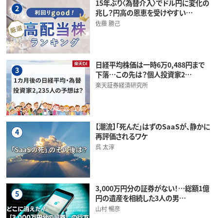
15年ぶり〈為替介入〉でドル円に変化の
2
兆し？円高の恩恵を受けやすい…
佐藤 勝己
日経平均株価は一時6万0,488円まで
3
下落…この先は？個人投資家2…
楽天証券経済研究所
【潮流】「死んだ」はずのSaaSが、静かに
4
再評価されるワケ
呉 太淳
3,000万円分の証券がない！…総額1億
5
円の遺産を相続した3人の男…
山村 暢彦