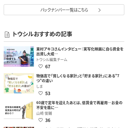
バックナンバー一覧はこちら
トウシルおすすめの記事
東村アキコさんインタビュー：実写化映画に自ら資金を
出資し大成…
トウシル編集チーム
67
物価高で「貧しくなる家計」と「貯まる家計」にある"7
つ"の違い
しま
53
60歳で定年を迎えたあとは、低賃金で再雇用…お金の
不安を盾に…
山崎 俊輔
36