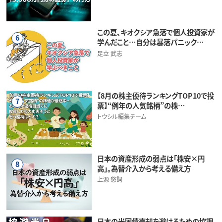
この夏、キオクシア急落で個人投資家が
6
学んだこと…自分は暴落パニック…
足立 武志
【8月の株主優待ランキングTOP10で投
7
票】“例年の人気銘柄”の株…
トウシル編集チーム
日本の資産形成の弱点は「株安×円
8
高」。為替介入から考える備え方
上源 悠詞
日本の米国債売却を避けるための協調