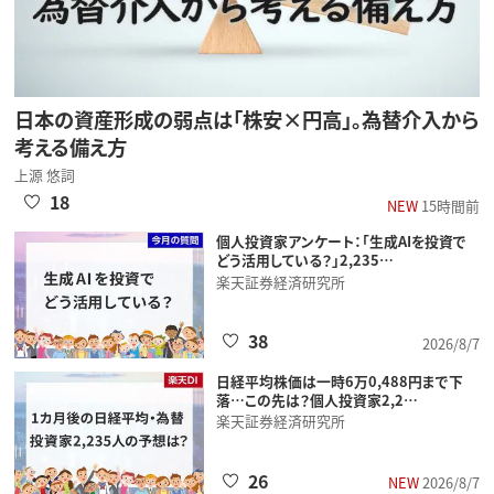
日本の資産形成の弱点は「株安×円高」。為替介入から
考える備え方
上源 悠詞
18
NEW
15時間前
個人投資家アンケート：「生成AIを投資で
どう活用している？」2,235…
楽天証券経済研究所
38
2026/8/7
日経平均株価は一時6万0,488円まで下
落…この先は？個人投資家2,2…
楽天証券経済研究所
26
NEW
2026/8/7