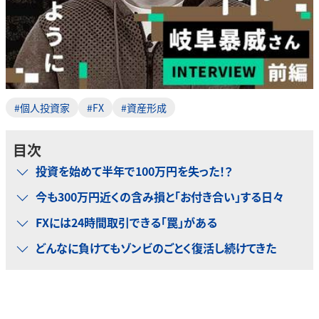
#個人投資家
#FX
#資産形成
目次
投資を始めて半年で100万円を失った！？
今も300万円近くの含み損と「お付き合い」する日々
FXには24時間取引できる「罠」がある
どんなに負けてもゾンビのごとく復活し続けてきた