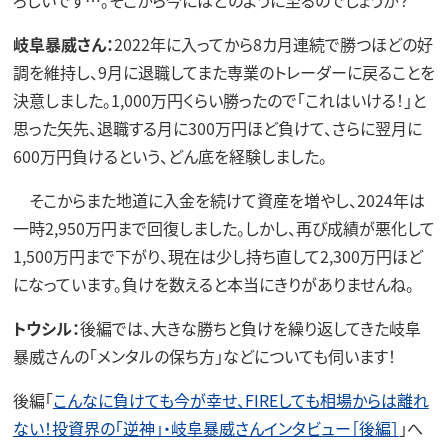
岐阜暴威さん：
2022年に入ってから8カ月連続で勝つほどの好
調を維持し、9月に退職してまた専業のトレーダーに戻ることを
決意しました。1,000万円くらい勝ったので「これはいける！」と
思った矢先、退職する月に300万円ほど負けて、さらに翌月に
600万円負けるという、どん底を経験しました。
そこからまた地道に入金を続けて資産を増やし、2024年は
一時2,950万円まで回復しました。しかし、再び成績が悪化して
1,500万円まで下がり、現在は少し持ち直して2,300万円ほど
になっています。負けを数えると本当にきりがありませんね。
トウシル：
後編では、大きな勝ちと負けを繰り返してきた岐阜
暴威さんの「メンタルの保ち方」などについても伺います！
後編「
こんなに負けても今が幸せ、FIREしても相場からは離れ
ない！投資界の「逆神」・岐阜暴威さんインタビュー［後編］
」へ