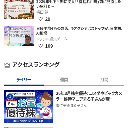
2026年も下半期に突入！「夏枯れ相場」前に見直した
い家計と…
横田 健一
29
日経平均4％の急落、キオクシアはストップ安。日本株、
AI相場…
トウシル編集チーム
109
アクセスランキング
デイリー
週間
月間
26年8月株主優待：コメダやビックカメ
1
ラ…優待マニアまる子さんが厳…
優待主婦 まる子さん