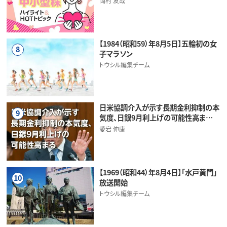
岡村 友哉
【1984（昭和59）年8月5日】五輪初の女
8
子マラソン
トウシル編集チーム
日米協調介入が示す長期金利抑制の本
9
気度、日銀9月利上げの可能性高ま…
愛宕 伸康
【1969（昭和44）年8月4日】「水戸黄門」
10
放送開始
トウシル編集チーム