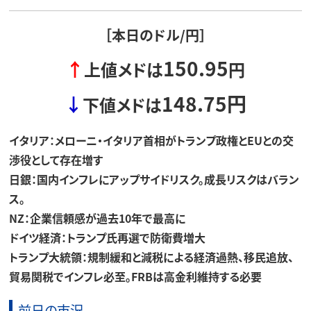
［本日のドル/円］
150.95
↑
上値メドは
円
148.75
円
↓
下値メドは
イタリア：メローニ・イタリア首相がトランプ政権とEUとの交
渉役として存在増す
日銀：国内インフレにアップサイドリスク。成長リスクはバラン
ス。
NZ：企業信頼感が過去10年で最高に
ドイツ経済：トランプ氏再選で防衛費増大
トランプ大統領：規制緩和と減税による経済過熱、移民追放、
貿易関税でインフレ必至。FRBは高金利維持する必要
前日の市況