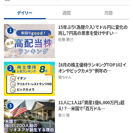
デイリー
週間
月間
15年ぶり〈為替介入〉でドル円に変化の
1
兆し？円高の恩恵を受けやすい…
佐藤 勝己
【8月の株主優待ランキングTOP10】イ
2
オンやビックカメラ“例年の…
福ちゃん
11人に1人は「資産1億6,000万円」超
3
え！？…米国で「百万ドル…
香川 睦