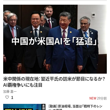
米中関係の現在地：習近平氏の訪米が節目になるか？
AI覇権争いにも注目
加藤 嘉一
1
NEW
29分前
［動画］原油相場、当面は「戦時下のレン