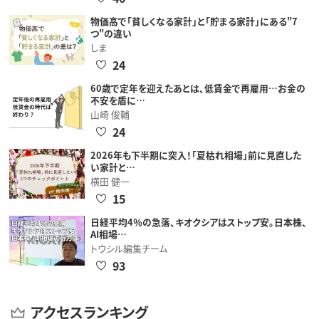
物価高で「貧しくなる家計」と「貯まる家計」にある"7
つ"の違い
しま
24
60歳で定年を迎えたあとは、低賃金で再雇用…お金の
不安を盾に…
山崎 俊輔
24
2026年も下半期に突入！「夏枯れ相場」前に見直した
い家計と…
横田 健一
15
日経平均4％の急落、キオクシアはストップ安。日本株、
AI相場…
トウシル編集チーム
93
アクセスランキング