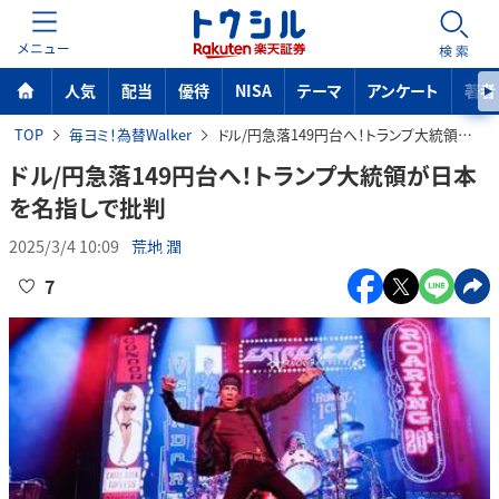
MENU
検索
人気
配当
優待
NISA
テーマ
アンケート
著者
TOP
毎ヨミ！為替Walker
ドル/円急落149円台へ！トランプ大統領が日本を名指しで批判
ドル/円急落149円台へ！トランプ大統領が日本
を名指しで批判
2025/3/4 10:09
荒地 潤
7