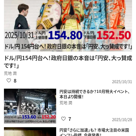
ドル/円154円台へ！政府日銀の本音は「円安、大っ賛成
です！」
荒地 潤
8
2025/10/31
円安は持続できるか？10月特大イベント、
本日より開催！
荒地 潤
7
2025/10/28
円安「さらに加速」も？ 市場大注目の米国
インフレ指標、今夜発表！