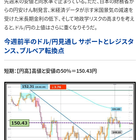
先週末の安値と同水準で止まっている。ただ、日本の財務省か
らの円安けん制発言、米経済データが示す米国景気の減速を
受けた米長期金利の低下、そして地政学リスクの高まりを考え
ると、ドル/円の上値はさらに重くなりそうだ。
今週前半のドル/円見通し サポートとレジスタ
ンス、ブルベア転換点
短期：【円高】高値と安値の50％＝150.43円