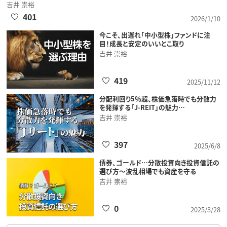
吉井 崇裕
401
2026/1/10
今こそ、出遅れ「中小型株」ファンドに注
目！成長と安定のいいとこ取り
吉井 崇裕
419
2025/11/12
分配利回り5％超、株価急落時でも分散力
を発揮する「J-REIT」の魅力…
吉井 崇裕
397
2025/6/8
債券、ゴールド…分散投資向き投資信託の
選び方～波乱相場でも資産を守る
吉井 崇裕
0
2025/3/28