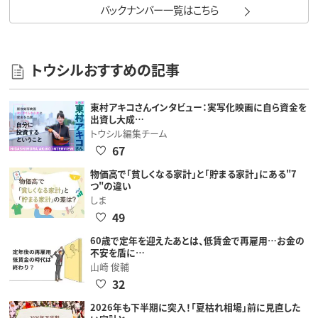
バックナンバー一覧はこちら
トウシルおすすめの記事
東村アキコさんインタビュー：実写化映画に自ら資金を
出資し大成…
トウシル編集チーム
67
物価高で「貧しくなる家計」と「貯まる家計」にある"7
つ"の違い
しま
49
60歳で定年を迎えたあとは、低賃金で再雇用…お金の
不安を盾に…
山崎 俊輔
32
2026年も下半期に突入！「夏枯れ相場」前に見直した