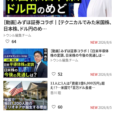
［動画］みずほ証券コラボ┃【テクニカルでみた米国株、
日本株、ドル円のめ…
トウシル編集チーム
64
NEW
2026/8/6
［動画］みずほ証券コラボ┃【日米半導体
株の変調、日米株の今後の見通しは…
トウシル編集チーム
52
NEW
2026/8/6
11人に1人は「資産1億6,000万円」超
え！？…米国で「百万ドル長者…
香川 睦
60
NEW
2026/8/5