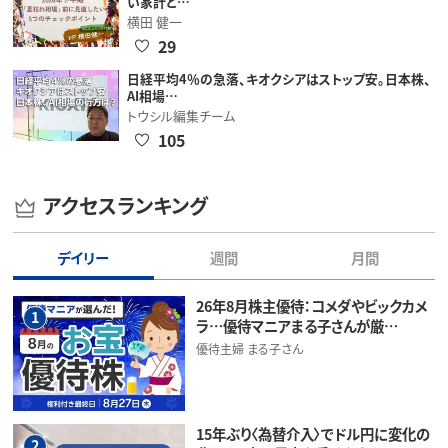
い家計と…
横田 健一
29
日経平均4％の急落、キオクシアはストップ安。日本株、
AI相場…
トウシル編集チーム
105
アクセスランキング
デイリー
週間
月間
26年8月株主優待：コメダやビックカメ
1
ラ…優待マニアまる子さんが厳…
優待主婦 まる子さん
15年ぶり〈為替介入〉でドル円に変化の
2