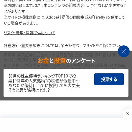
承お願い致します。また、本コンテンツの記載内容は、予告なしに変更するこ
とがあります。
当サイトの掲載画像には、Adobe社提供の画像生成AI「Firefly」を使用して
いる場合があります。
リスク・費用・情報提供について
各種方針・重要事項等については、楽天証券ウェブサイトをご覧ください。
商号等：楽天証券株式会社／金融商品取引業者 関東財務局長（金商）第195
お金
投資
と
のアンケート
号、商品先物取引業者
加入協会：日本証券業協会、一般社団法人金融先物取引業協会、日本商品
先物取引協会、一般社団法人第二種金融商品取引業協会、一般社団法人資
産運用業協会
【8月の株主優待ランキングTOP10で投
投票する
票】“例年の人気銘柄”の株価が低迷中…
Copyright©
あなたが優待目当てに投資しても大丈夫
1999-2026 Rakuten Securities, Inc. All
そうと思う銘柄はどれ？
Rights Reserved.