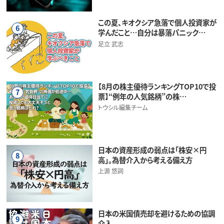
この夏、キオクシア急落で個人投資家が
6
学んだこと…自分は暴落パニック…
足立 武志
【8月の株主優待ランキングTOP10で投
7
票】“例年の人気銘柄”の株…
トウシル編集チーム
日本の資産形成の弱点は「株安×円
8
高」。為替介入から考える備え方
上源 悠詞
日本の米国債売却を避けるための協調
9
介入