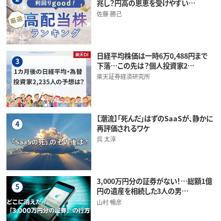
兆し？円高の恩恵を受けやすい…
佐藤 勝己
日経平均株価は一時6万0,488円まで
3
下落…この先は？個人投資家2…
楽天証券経済研究所
【潮流】「死んだ」はずのSaaSが、静かに
4
再評価されるワケ
呉 太淳
3,000万円分の証券がない！…総額1億
5
円の遺産を相続した3人の男…
山村 暢彦