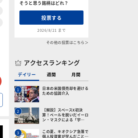
そうと思う銘柄はどれ？
投票する
2026/8/21 まで
その他の投票はこちら＞
アクセスランキング
デイリー
週間
月間
tter
メールで送る
日本の米国債売却を避ける
1
ための協調介入
【解説】スペースX初決
2
算！ベールを脱いだイーロ
ン・マスクによる「宇…
この夏、キオクシア急落で
3
個人投資家が学んだこと…