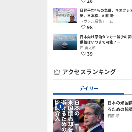
28
日経平均4％の急落、キオクシ
安。日本株、AI相場…
トウシル編集チーム
98
日本向け原油タンカー減少の影
供給はいつまで可能？…
西 勇太郎
39
アクセスランキング
デイリー
日本の米国
1
るための協
石原 順