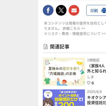
facebook
twitter
メールで送
印刷
本コンテンツは情報の提供を目的とし
りません。
詳細こちら >>
※リスク・費用・情報提供について >>
関連記事
1時間前
〈家族4人
外と知ら
しま
0
2026/8/4
キオクシ
投資信託だ