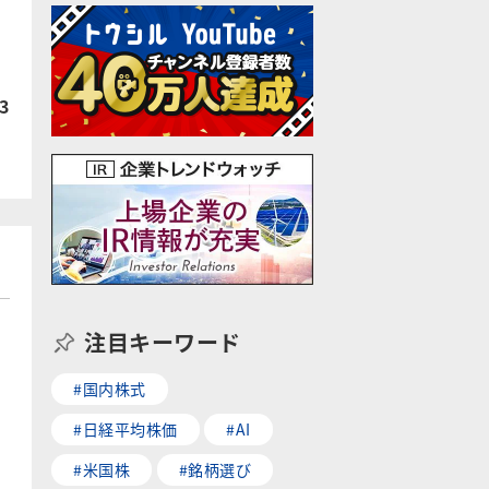
3
注目キーワード
#国内株式
#日経平均株価
#AI
#米国株
#銘柄選び