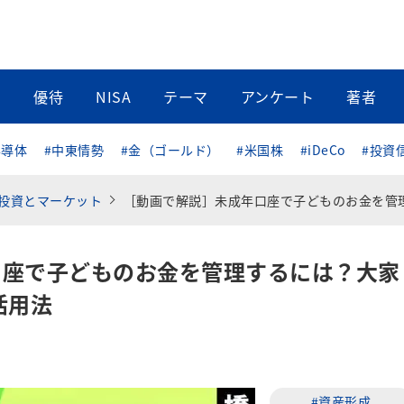
当
優待
NISA
テーマ
アンケート
著者
半導体
#中東情勢
#金（ゴールド）
#米国株
#iDeCo
#投資
投資とマーケット
［動画で解説］未成年口座で子どものお金を管理するには？大家族FP直伝、口座選びと活
口座で子どものお金を管理するには？大家
活用法
#資産形成