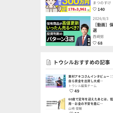
まつのすけ
140
2026/8/3
［動画］
選
西崎努
68
トウシルおすすめの記事
東村アキコさんインタビュー：
自ら資金を出資し大成…
トウシル編集チーム
49
60歳で定年を迎えたあとは、
用…お金の不安を盾に…
山崎 俊輔