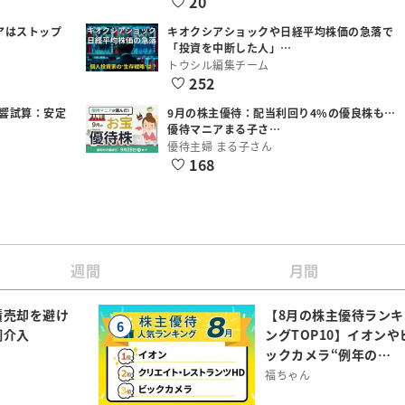
20
アはストップ
キオクシアショックや日経平均株価の急落で
「投資を中断した人」…
トウシル編集チーム
252
響試算：安定
9月の株主優待：配当利回り4%の優良株も…
優待マニアまる子さ…
優待主婦 まる子さん
168
週間
月間
債売却を避け
【8月の株主優待ランキ
6
調介入
ングTOP10】イオンや
ックカメラ“例年の…
福ちゃん