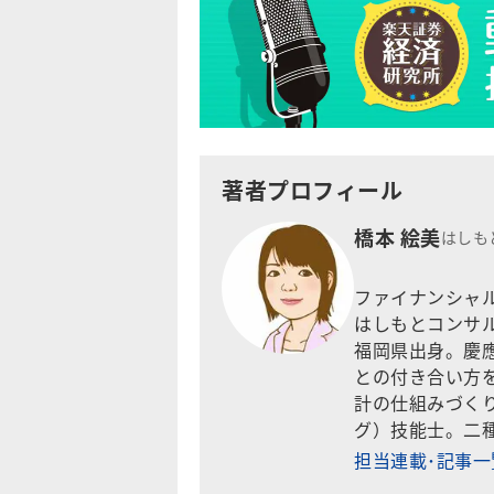
著者プロフィール
橋本 絵美
はしも
ファイナンシャル
はしもとコンサ
福岡県出身。慶應
との付き合い方
計の仕組みづく
グ）技能士。二
担当連載･記事