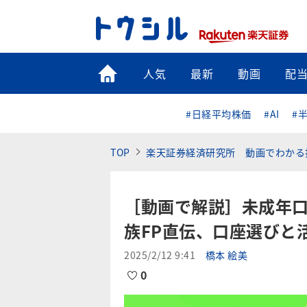
トップ
人気
最新
動画
配
#日経平均株価
#AI
#
TOP
楽天証券経済研究所 動画でわかる
［動画で解説］未成年
族FP直伝、口座選びと
2025/2/12 9:41
橋本 絵美
0