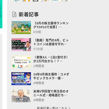
新着記事
【8月の株主優待ランキン
グTOP10で投票】…
6分前
［動画］鬼門の8月、ビッ
トコインは底値を守れ…
57分前
〈家族4人・1泊2食付き〉
が2万円台から！？…
1時間前
26年8月株主優待：コメダ
やビックカメラ…優…
4時間前
米株V字回復で再注目のオ
ニール式・相場底打ち…
4時間前
新着記事一覧はこちら