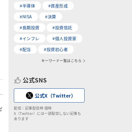
#半導体
#資産形成
#NISA
#決算
#長期投資
#投資信託
#インフレ
#個人投資家
#配当
#投資初心者
キーワード一覧はこちら
公式SNS
公式X（Twitter）
配信：記事配信時 随時
ビ
X（Twitter）には一部配信しない記事も
あります