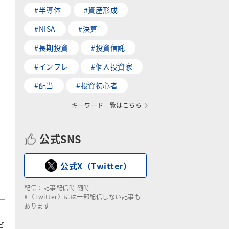
#半導体
#資産形成
#NISA
#決算
#長期投資
#投資信託
#インフレ
#個人投資家
#配当
#投資初心者
キーワード一覧はこちら
公式SNS
公式X（Twitter）
配信：記事配信時 随時
X（Twitter）には一部配信しない記事も
あります
ビ