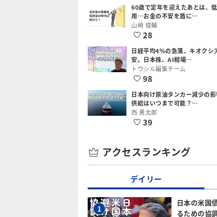
60歳で定年を迎えたあとは、
用…お金の不安を盾に…
山崎 俊輔
28
日経平均4％の急落、キオクシ
安。日本株、AI相場…
トウシル編集チーム
98
日本向け原油タンカー減少の影
供給はいつまで可能？…
西 勇太郎
39
アクセスランキング
デイリー
日本の米国
1
るための協