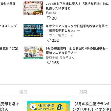
低賃金で再雇
2026年も下半期に突入！「夏枯れ相場」前に
見直したい家計と…
横田 健一
20
アはストップ
キオクシアショックや日経平均株価の急落で
「投資を中断した人」…
トウシル編集チーム
252
響試算：安定
9月の株主優待：配当利回り4%の優良株も…
優待マニアまる子さ…
優待主婦 まる子さん
168
週間
月間
債売却を避け
【8月の株主優待ランキ
6
調介入
ングTOP10】イオンや