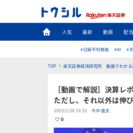
トップ
人気
最新
動画
配
#日経平均株価
#AI
#
TOP
楽天証券経済研究所 動画でわかる
［動画で解説］決算レポ
ただし、それ以外は伸
2025/1/20 16:52
今中 能夫
0