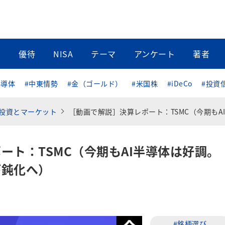
当
優待
NISA
テーマ
アンケート
著者
半導体
#中東情勢
#金（ゴールド）
#米国株
#iDeCo
#投資
投資とマーケット
［動画で解説］決算レポート：TSMC（今期もAI半導体は好調。ただし、それ以外は伸び鈍
ート：TSMC（今期もAI半導体は好調。
び鈍化へ）
#銘柄選び