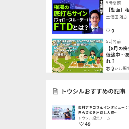
5時間前
［動画］相
土信田 雅之
0
5時間前
【8月の株
低迷中…
れ？
トウシル編
2
トウシルおすすめの記事
東村アキコさんインタビュー：
自ら資金を出資し大成…
トウシル編集チーム
49