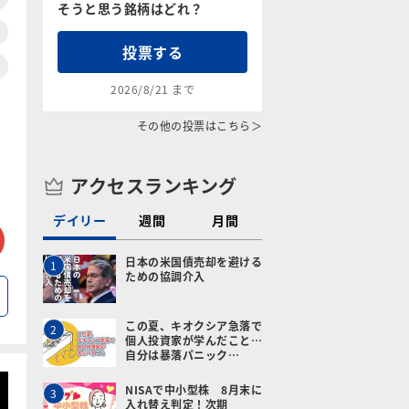
そうと思う銘柄はどれ？
投票する
2026/8/21 まで
その他の投票はこちら＞
アクセスランキング
デイリー
週間
月間
tter
メールで送る
日本の米国債売却を避ける
1
ための協調介入
この夏、キオクシア急落で
2
個人投資家が学んだこと…
自分は暴落パニック…
NISAで中小型株 8月末に
3
入れ替え判定！次期