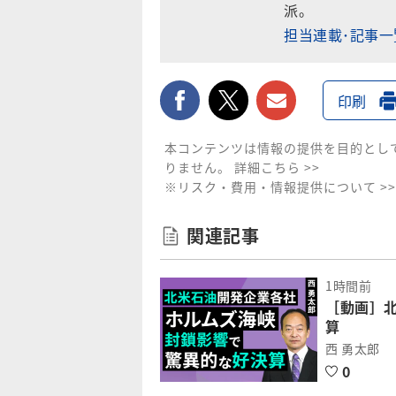
派。
担当連載･記事
facebook
twitter
メールで送
印刷
本コンテンツは情報の提供を目的とし
りません。
詳細こちら >>
※リスク・費用・情報提供について >>
関連記事
1時間前
［動画］
算
西 勇太郎
0