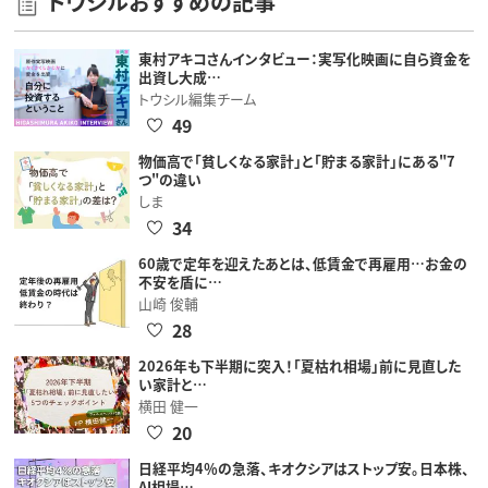
トウシルおすすめの記事
東村アキコさんインタビュー：実写化映画に自ら資金を
出資し大成…
トウシル編集チーム
49
物価高で「貧しくなる家計」と「貯まる家計」にある"7
つ"の違い
しま
34
60歳で定年を迎えたあとは、低賃金で再雇用…お金の
不安を盾に…
山崎 俊輔
28
2026年も下半期に突入！「夏枯れ相場」前に見直した
い家計と…
横田 健一
20
日経平均4％の急落、キオクシアはストップ安。日本株、
AI相場…