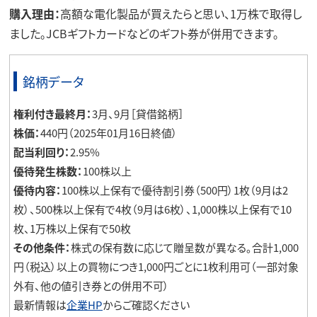
購入理由：
高額な電化製品が買えたらと思い、1万株で取得し
ました。JCBギフトカードなどのギフト券が併用できます。
銘柄データ
権利付き最終月：
3月、9月［貸借銘柄］
株価：
440円（2025年01月16日終値）
配当利回り：
2.95%
優待発生株数：
100株以上
優待内容：
100株以上保有で優待割引券（500円）1枚（9月は2
枚）、500株以上保有で4枚（9月は6枚）、1,000株以上保有で10
枚、1万株以上保有で50枚
その他条件：
株式の保有数に応じて贈呈数が異なる。合計1,000
円（税込）以上の買物につき1,000円ごとに1枚利用可（一部対象
外有、他の値引き券との併用不可）
最新情報は
企業HP
からご確認ください