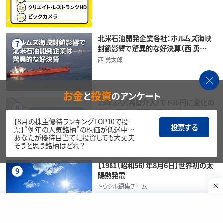
北米石油開発企業各社：ホルムズ海峡
7
封鎖影響で驚異的な好決算（西 勇…
西 勇太郎
お金
投資
と
のアンケート
15年ぶり〈為替介入〉でドル円に変化の
8
兆し？円高の恩恵を受けやすい…
【8月の株主優待ランキングTOP10で投
佐藤 勝己
投票する
票】“例年の人気銘柄”の株価が低迷中…
あなたが優待目当てに投資しても大丈夫
そうと思う銘柄はどれ？
【1981（昭和56）年8月6日】世界初の太
9
陽熱発電
トウシル編集チーム