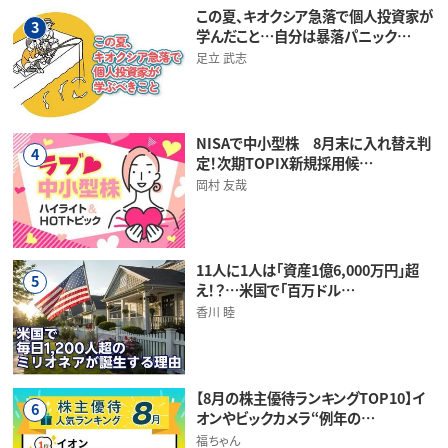
この夏、キオクシア急落で個人投資家が
3
学んだこと…自分は暴落パニック…
足立 武志
NISAで中小型株 8月末に入れ替え判
4
定！次期TOPIX新規採用候…
岡村 友哉
11人に1人は「資産1億6,000万円」超
5
え！？…米国で「百万ドル…
香川 睦
【8月の株主優待ランキングTOP10】イ
6
オンやビックカメラ“例年の…
福ちゃん