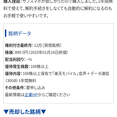
購入理由：
サブスマホが欲しかったので購入しました。1年間無
料で使えて、解約手続きをしなくても自動的に解約になるのも
お手軽で使いやすいです。
銘柄データ
権利付き最終月：
12月［貸借銘柄］
株価：
899.5円（2025年01月16日終値）
配当利回り：
--%
優待発生株数：
100株以上
優待内容：
100株以上保有で「楽天モバイル」音声＋データ通信
（30GB）1年間無料
その他条件：
要申し込み
最新情報は
企業HP
からご確認ください
▼売却した銘柄▼