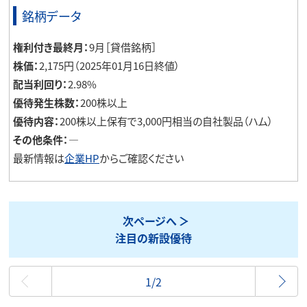
銘柄データ
権利付き最終月：
9月［貸借銘柄］
株価：
2,175円（2025年01月16日終値）
配当利回り：
2.98%
優待発生株数：
200株以上
優待内容：
200株以上保有で3,000円相当の自社製品（ハム）
その他条件：
―
最新情報は
企業HP
からご確認ください
次ページへ
注目の新設優待
最初
1/2