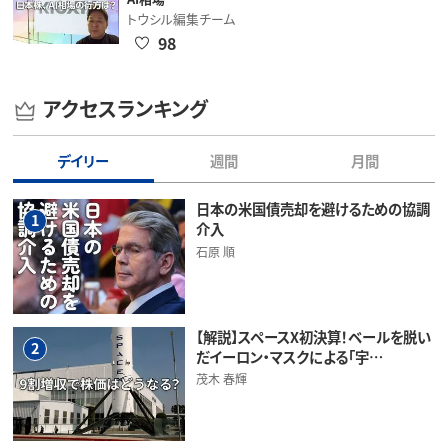
トウシル編集チーム
98
アクセスランキング
デイリー
週間
月間
日本の米国債売却を避けるための協調
1
介入
石原 順
【解説】スペースX初決算！ベールを脱い
2
だイーロン・マスクによる「宇…
茂木 春輝