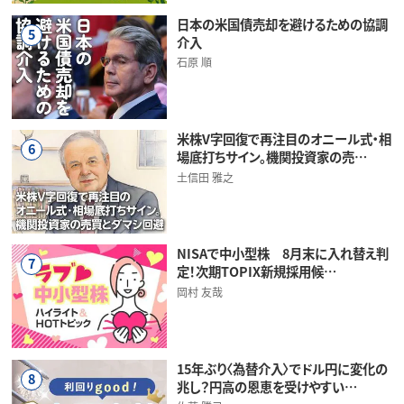
日本の米国債売却を避けるための協調
5
介入
石原 順
米株V字回復で再注目のオニール式・相
6
場底打ちサイン。機関投資家の売…
土信田 雅之
NISAで中小型株 8月末に入れ替え判
7
定！次期TOPIX新規採用候…
岡村 友哉
15年ぶり〈為替介入〉でドル円に変化の
8
兆し？円高の恩恵を受けやすい…