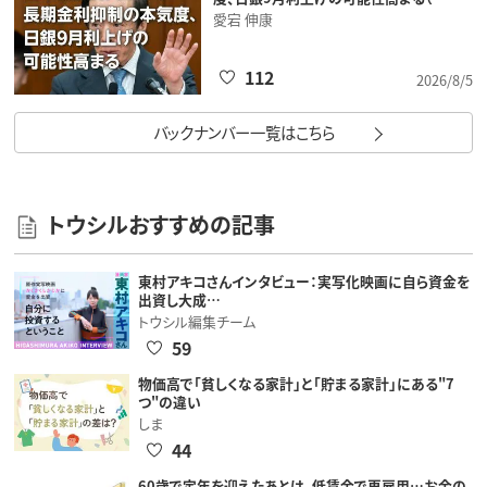
愛宕 伸康
112
2026/8/5
バックナンバー一覧はこちら
トウシルおすすめの記事
東村アキコさんインタビュー：実写化映画に自ら資金を
出資し大成…
トウシル編集チーム
59
物価高で「貧しくなる家計」と「貯まる家計」にある"7
つ"の違い
しま
44
60歳で定年を迎えたあとは、低賃金で再雇用…お金の