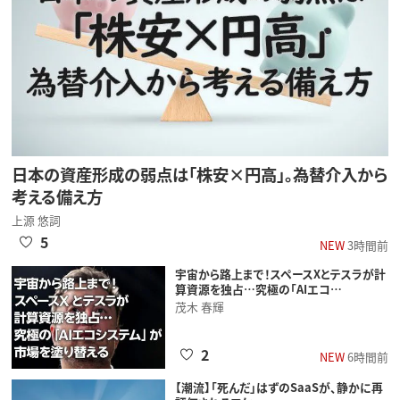
日本の資産形成の弱点は「株安×円高」。為替介入から
考える備え方
上源 悠詞
5
NEW
3時間前
宇宙から路上まで！スペースXとテスラが計
算資源を独占…究極の「AIエコ…
茂木 春輝
2
NEW
6時間前
【潮流】「死んだ」はずのSaaSが、静かに再