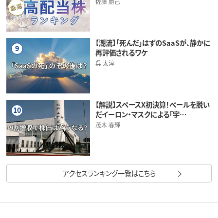
佐藤 勝己
【潮流】「死んだ」はずのSaaSが、静かに
9
再評価されるワケ
呉 太淳
【解説】スペースX初決算！ベールを脱い
10
だイーロン・マスクによる「宇…
茂木 春輝
アクセスランキング一覧はこちら