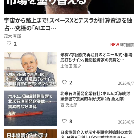
宇宙から路上まで！スペースXとテスラが計算資源を独
占…究極の「AIエコ…
茂木 春輝
2
NEW
6時間前
米株V字回復で再注目のオニール式・相場
底打ちサイン。機関投資家の売買と…
土信田 雅之
2
2026/8/7
北米石油開発企業各社：ホルムズ海峡封
鎖影響で驚異的な好決算（西 勇太郎）
西 勇太郎
8
2026/8/6
日米協調介入が示す長期金利抑制の本気
度、日銀9月利上げの可能性高まる（…