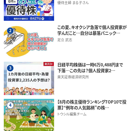
優待主婦 まる子さん
この夏、キオクシア急落で個人投資家が
2
学んだこと…自分は暴落パニック…
足立 武志
日経平均株価は一時6万0,488円まで
3
下落…この先は？個人投資家2…
楽天証券経済研究所
【8月の株主優待ランキングTOP10で投
4
票】“例年の人気銘柄”の株…
トウシル編集チーム