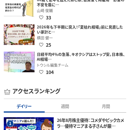
不安を盾に…
山崎 俊輔
33
2026年も下半期に突入！「夏枯れ相場」前に見直した
い家計と…
横田 健一
25
日経平均4％の急落、キオクシアはストップ安。日本株、
AI相場…
トウシル編集チーム
104
アクセスランキング
デイリー
週間
月間
26年8月株主優待：コメダやビックカメ
1
ラ…優待マニアまる子さんが厳…