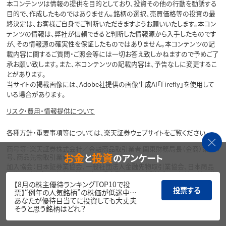
本コンテンツは情報の提供を目的としており、投資その他の行動を勧誘する
目的で、作成したものではありません。銘柄の選択、売買価格等の投資の最
終決定は、お客様ご自身でご判断いただきますようお願いいたします。本コン
テンツの情報は、弊社が信頼できると判断した情報源から入手したものです
が、その情報源の確実性を保証したものではありません。本コンテンツの記
載内容に関するご質問・ご照会等には一切お答え致しかねますので予めご了
承お願い致します。また、本コンテンツの記載内容は、予告なしに変更するこ
とがあります。
当サイトの掲載画像には、Adobe社提供の画像生成AI「Firefly」を使用して
いる場合があります。
リスク・費用・情報提供について
各種方針・重要事項等については、楽天証券ウェブサイトをご覧ください。
商号等：楽天証券株式会社／金融商品取引業者 関東財務局長（金商）第195
お金
投資
と
のアンケート
号、商品先物取引業者
加入協会：日本証券業協会、一般社団法人金融先物取引業協会、日本商品
先物取引協会、一般社団法人第二種金融商品取引業協会、一般社団法人資
産運用業協会
【8月の株主優待ランキングTOP10で投
投票する
票】“例年の人気銘柄”の株価が低迷中…
Copyright©
あなたが優待目当てに投資しても大丈夫
1999-2026 Rakuten Securities, Inc. All
そうと思う銘柄はどれ？
Rights Reserved.