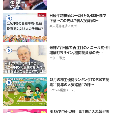
日経平均株価は一時6万0,488円まで
4
下落…この先は？個人投資家2…
楽天証券経済研究所
米株V字回復で再注目のオニール式・相
5
場底打ちサイン。機関投資家の売…
土信田 雅之
【8月の株主優待ランキングTOP10で投
6
票】“例年の人気銘柄”の株…
トウシル編集チーム
NISAで中小型株 8月末に入れ替え判