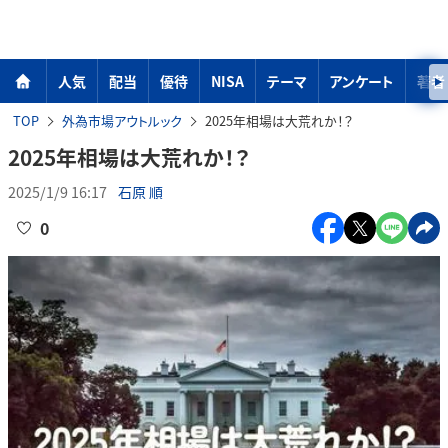
人気
配当
優待
NISA
テーマ
アンケート
著者
TOP
外為市場アウトルック
2025年相場は大荒れか！？
2025年相場は大荒れか！？
2025/1/9 16:17
石原 順
0