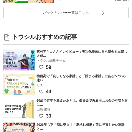
バックナンバー一覧はこちら
トウシルおすすめの記事
東村アキコさんインタビュー：実写化映画に自ら資金を出資し
大成…
トウシル編集チーム
59
物価高で「貧しくなる家計」と「貯まる家計」にある"7つ"の
違い
しま
44
60歳で定年を迎えたあとは、低賃金で再雇用…お金の不安を盾
に…
山崎 俊輔
33
2026年も下半期に突入！「夏枯れ相場」前に見直したい家計
と…