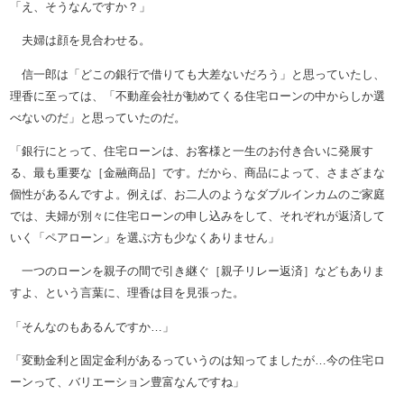
「え、そうなんですか？」
夫婦は顔を見合わせる。
信一郎は「どこの銀行で借りても大差ないだろう」と思っていたし、
理香に至っては、「不動産会社が勧めてくる住宅ローンの中からしか選
べないのだ」と思っていたのだ。
「銀行にとって、住宅ローンは、お客様と一生のお付き合いに発展す
る、最も重要な［金融商品］です。だから、商品によって、さまざまな
個性があるんですよ。例えば、お二人のようなダブルインカムのご家庭
では、夫婦が別々に住宅ローンの申し込みをして、それぞれが返済して
いく「ペアローン」を選ぶ方も少なくありません」
一つのローンを親子の間で引き継ぐ［親子リレー返済］などもありま
すよ、という言葉に、理香は目を見張った。
「そんなのもあるんですか…」
「変動金利と固定金利があるっていうのは知ってましたが…今の住宅ロ
ーンって、バリエーション豊富なんですね」