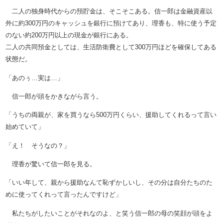
二人の独身時代からの預貯金は、そこそこある。信一郎は金融資産以
外に約300万円のキャッシュを銀行に預けてあり、理香も、特に使う予定
のない約200万円以上の現金が銀行にある。
二人の共同預金としては、生活防衛費として300万円ほどを確保してある
状態だ。
「あのぅ…実は…」
信一郎が頭をかきながら言う。
「うちの両親が、家を買うなら500万円くらい、援助してくれるって言い
始めていて」
「え！ そうなの？」
理香が驚いて信一郎を見る。
「いい年して、親から援助なんて恥ずかしいし、その分は自分たちのた
めに使ってくれって言ったんですけど」
私たちがしたいことがそれなのよ、と笑う信一郎の母の笑顔が頭をよ