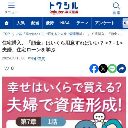
MENU
検索
人気
配当
優待
NISA
テーマ
アンケート
著
TOP
小説「幸せはいくらで買える？夫婦で資産形成」
住宅購入、「頭金」はいくら用意すればいい？＜7－1＞夫婦、住宅ローンを学ぶ
住宅購入、「頭金」はいくら用意すればいい？＜7－1＞
夫婦、住宅ローンを学ぶ
中桐 啓貴
2025/1/3 16:00
0