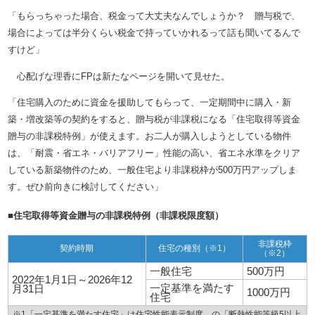
「もらっちゃった場合、税金って大丈夫なんでしょうか？ 贈与税で、
場合によっては半分くらい税金で持っていかれるって話も聞いてるんで
すけど」
心配げな理香にFPは新たなページを開いて見せた。
「住宅購入のために資金を援助してもらって、一定期間中に購入・新
築・増改築等の契約をすると、贈与税が非課税になる「住宅取得等資金
贈与の非課税特例」が使えます。お二人が購入しようとしている物件
は、「耐震・省エネ・バリアフリー」性能の高い、省エネ水準をクリア
している新築物件のため、一般住宅より非課税枠が500万円アップしま
す。ぜひ前向きに検討してください」
■住宅取得等資金贈与の非課税特例（非課税限度額）
非課税枠
契約時期
住宅の種別（※1）
（※2）
一般住宅
500万円
2022年1月1日～2026年12
一定基準を満たす
月31日
1000万円
住宅
※1「一定基準を満たす住宅」は住宅性能表示制度、の「断熱性能等級5以上