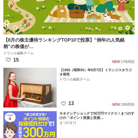
【8月の株主優待ランキングTOP10で投票】“例年の人気銘
柄”の株価が…
トウシル編集チーム
15
NEW
17時間前
【1955（昭和30）年8月7日】トランジスタラジ
オ発売
トウシル編集チーム
13
NEW
23時間前
キオクシアショックで30万円マイナス！まつのす
けの「ポイント投資と投資…
まつのすけ