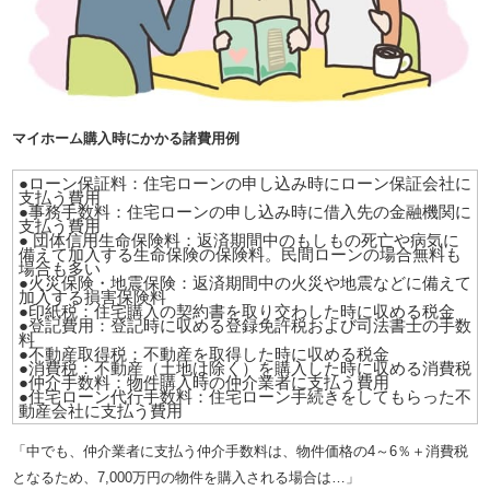
マイホーム購入時にかかる諸費用例
●ローン保証料：住宅ローンの申し込み時にローン保証会社に
支払う費用
●事務手数料：住宅ローンの申し込み時に借入先の金融機関に
支払う費用
●
団体信用生命保険
料：返済期間中のもしもの死亡や病気に
備えて加入する生命保険の保険料。民間ローンの場合無料も
場合も多い
●火災保険・地震保険：返済期間中の火災や地震などに備えて
加入する損害保険料
●印紙税：住宅購入の契約書を取り交わした時に収める税金
●登記費用：登記時に収める登録免許税および司法書士の手数
料
●不動産取得税：不動産を取得した時に収める税金
●消費税：不動産（土地は除く）を購入した時に収める消費税
●仲介手数料：物件購入時の仲介業者に支払う費用
●住宅ローン代行手数料：住宅ローン手続きをしてもらった不
動産会社に支払う費用
「中でも、仲介業者に支払う仲介手数料は、物件価格の4～6％＋消費税
となるため、7,000万円の物件を購入される場合は…」