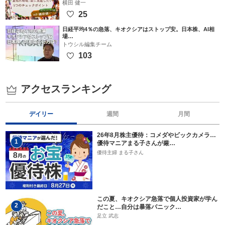
横田 健一
25
日経平均4％の急落、キオクシアはストップ安。日本株、AI相
場…
トウシル編集チーム
103
アクセスランキング
デイリー
週間
月間
26年8月株主優待：コメダやビックカメラ…
1
優待マニアまる子さんが厳…
優待主婦 まる子さん
この夏、キオクシア急落で個人投資家が学ん
2
だこと…自分は暴落パニック…
足立 武志