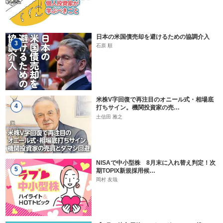
日本の米国債売却を避けるための協調介入
3
石原 順
米株V字回復で再注目のオニール式・相場底
4
打ちサイン。機関投資家の売…
土信田 雅之
NISAで中小型株 8月末に入れ替え判定！次
5
期TOPIX新規採用候…
岡村 友哉