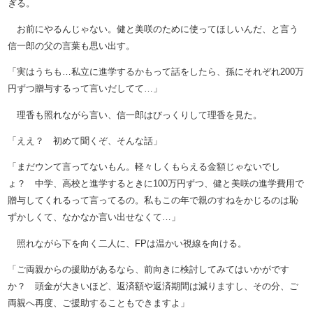
ぎる。
お前にやるんじゃない。健と美咲のために使ってほしいんだ、と言う
信一郎の父の言葉も思い出す。
「実はうちも…私立に進学するかもって話をしたら、孫にそれぞれ200万
円ずつ贈与するって言いだしてて…」
理香も照れながら言い、信一郎はびっくりして理香を見た。
「ええ？ 初めて聞くぞ、そんな話」
「まだウンて言ってないもん。軽々しくもらえる金額じゃないでし
ょ？ 中学、高校と進学するときに100万円ずつ、健と美咲の進学費用で
贈与してくれるって言ってるの。私もこの年で親のすねをかじるのは恥
ずかしくて、なかなか言い出せなくて…」
照れながら下を向く二人に、FPは温かい視線を向ける。
「ご両親からの援助があるなら、前向きに検討してみてはいかがです
か？ 頭金が大きいほど、返済額や返済期間は減りますし、その分、ご
両親へ再度、ご援助することもできますよ」