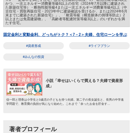
かつ、一次エネルギー消費量等級6以上の住宅（2024年7月以降に建築され
た新築住宅等）・断熱性能等級4または一次エネルギー消費量等級4以上（中
古住宅・買取再販住宅・2023年中に建築確認を受けるか、または2024年6月
末までに建築された新築住宅）」、「耐震等級（構造躯体の倒壊等防止）2
以上または免震建築物」、「高齢者等配慮対策等級3以上」のいずれかを満
たす住宅。
固定金利と変動金利、どっちがトク？＜7－2＞夫婦、住宅ローンを学ぶ
#資産形成
#ライフプラン
#みんなの投資
小説「幸せはいくらで買える？夫婦で資産形
成」
信一郎と理香は小学生と0歳児の子どもを持つ夫婦。第二子の長女誕生と、長男の中学進
学問題で、教育費の負担が気になり始めた。これまで「余ったお金を貯金す…
著者プロフィール