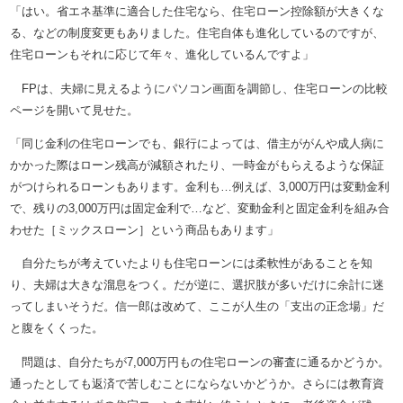
「はい。省エネ基準に適合した住宅なら、住宅ローン控除額が大きくな
る、などの制度変更もありました。住宅自体も進化しているのですが、
住宅ローンもそれに応じて年々、進化しているんですよ」
FPは、夫婦に見えるようにパソコン画面を調節し、住宅ローンの比較
ページを開いて見せた。
「同じ金利の住宅ローンでも、銀行によっては、借主ががんや成人病に
かかった際はローン残高が減額されたり、一時金がもらえるような保証
がつけられるローンもあります。金利も…例えば、3,000万円は変動金利
で、残りの3,000万円は固定金利で…など、変動金利と固定金利を組み合
わせた［ミックスローン］という商品もあります」
自分たちが考えていたよりも住宅ローンには柔軟性があることを知
り、夫婦は大きな溜息をつく。だが逆に、選択肢が多いだけに余計に迷
ってしまいそうだ。信一郎は改めて、ここが人生の「支出の正念場」だ
と腹をくくった。
問題は、自分たちが7,000万円もの住宅ローンの審査に通るかどうか。
通ったとしても返済で苦しむことにならないかどうか。さらには教育資