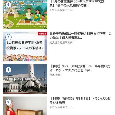
【8月の株主優待ランキングTOP10で投
6
票】“例年の人気銘柄”の株…
トウシル編集チーム
日経平均株価は一時6万0,488円まで下落…こ
7
の先は？個人投資家2…
楽天証券経済研究所
【解説】スペースX初決算！ベールを脱いだ
8
イーロン・マスクによる「宇…
茂木 春輝
【1955（昭和30）年8月7日】トランジスタ
9
ラジオ発売
トウシル編集チーム