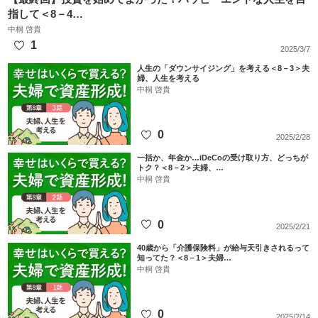
指して＜8－4…
中桐 啓貴
1
2025/3/7
人生の「ダウンサイジング」を考える＜8－3＞夫
婦、人生を考える
中桐 啓貴
0
2025/2/28
一括か、年金か…iDeCoの受け取り方、どっちが
トク？＜8－2＞夫婦、…
中桐 啓貴
0
2025/2/21
40歳から「介護保険料」が給与天引きされるって
知ってた？＜8－1＞夫婦…
中桐 啓貴
0
2025/2/14