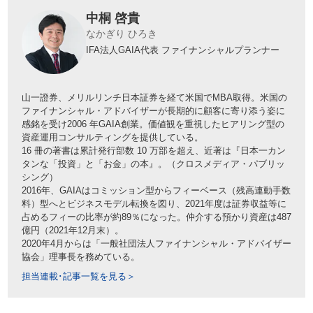
中桐 啓貴
なかぎり ひろき
IFA法人GAIA代表
ファイナンシャルプランナー
山一證券、メリルリンチ日本証券を経て米国でMBA取得。米国の
ファイナンシャル・アドバイザーが長期的に顧客に寄り添う姿に
感銘を受け2006 年GAIA創業。価値観を重視したヒアリング型の
資産運用コンサルティングを提供している。
16 冊の著書は累計発行部数 10 万部を超え、近著は『日本一カン
タンな「投資」と「お金」の本』。（クロスメディア・パブリッ
シング）
2016年、GAIAはコミッション型からフィーベース（残高連動手数
料）型へとビジネスモデル転換を図り、2021年度は証券収益等に
占めるフィーの比率が約89％になった。仲介する預かり資産は487
億円（2021年12月末）。
2020年4月からは「一般社団法人ファイナンシャル・アドバイザー
協会」理事長を務めている。
担当連載･記事一覧を見る＞