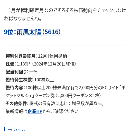
1月が権利確定月なのでそろそろ株価動向をチェックしなけ
ればなりませんね。
9位：
雨風太陽
（5616）
権利付き最終月：
12月［信用銘柄］
株価：
1,139円（2024年12月20日終値）
配当利回り：
ー%
優待発生株数：
100株以上
優待内容：
100株以上200株未満保有で2,000円分のECサイト「ポ
ケットマルシェ」クーポン券（2,000円クーポン×1枚）
その他条件：
株式の保有数に応じて贈呈数が異なる。
最新情報は
企業HP
からご確認ください
コメント