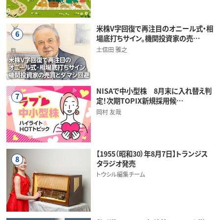
米株V字回復で再注目のオニール式・相
6
場底打ちサイン。機関投資家の売…
土信田 雅之
NISAで中小型株 8月末に入れ替え判
7
定！次期TOPIX新規採用候…
岡村 友哉
【1955（昭和30）年8月7日】トランジス
8
タラジオ発売
トウシル編集チーム