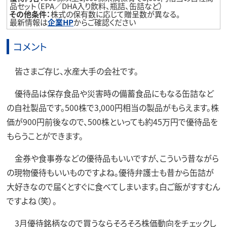
品セット（EPA／DHA入り飲料、瓶詰、缶詰など）
その他条件：
株式の保有数に応じて贈呈数が異なる。
最新情報は
企業HP
からご確認ください
コメント
皆さまご存じ、水産大手の会社です。
優待品は保存食品や災害時の備蓄食品にもなる缶詰など
の自社製品です。500株で3,000円相当の製品がもらえます。株
価が900円前後なので、500株といっても約45万円で優待品を
もらうことができます。
金券や食事券などの優待品もいいですが、こういう昔ながら
の現物優待もいいものですよね。優待弁護士も昔から缶詰が
大好きなので届くとすぐに食べてしまいます。白ご飯がすすむん
ですよね（笑）。
3月優待銘柄なので買うならそろそろ株価動向をチェックし