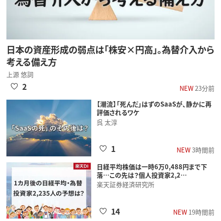
日本の資産形成の弱点は「株安×円高」。為替介入から
考える備え方
上源 悠詞
2
NEW
23分前
【潮流】「死んだ」はずのSaaSが、静かに再
評価されるワケ
呉 太淳
1
NEW
3時間前
日経平均株価は一時6万0,488円まで下
落…この先は？個人投資家2,2…
楽天証券経済研究所
14
NEW
19時間前