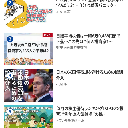
2
学んだこと…自分は暴落パニック…
足立 武志
日経平均株価は一時6万0,488円まで
3
下落…この先は？個人投資家2…
楽天証券経済研究所
日本の米国債売却を避けるための協調
4
介入
石原 順
【8月の株主優待ランキングTOP10で投
5
票】“例年の人気銘柄”の株…
トウシル編集チーム