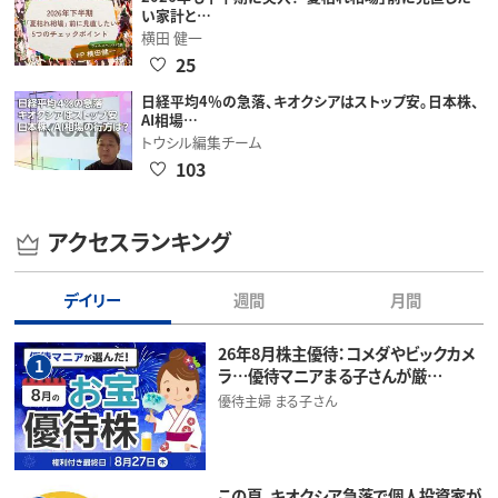
い家計と…
横田 健一
25
日経平均4％の急落、キオクシアはストップ安。日本株、
AI相場…
トウシル編集チーム
103
アクセスランキング
デイリー
週間
月間
26年8月株主優待：コメダやビックカメ
1
ラ…優待マニアまる子さんが厳…
優待主婦 まる子さん
この夏、キオクシア急落で個人投資家が