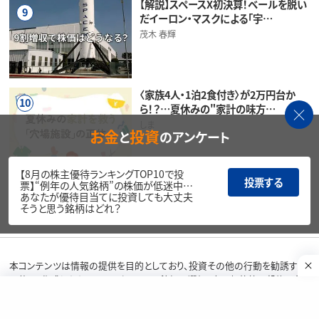
【解説】スペースX初決算！ベールを脱い
9
だイーロン・マスクによる「宇…
茂木 春輝
〈家族4人・1泊2食付き〉が2万円台か
10
ら！？…夏休みの"家計の味方…
しま
お金
投資
と
のアンケート
【8月の株主優待ランキングTOP10で投
投票する
票】“例年の人気銘柄”の株価が低迷中…
アクセスランキング一覧はこちら
あなたが優待目当てに投資しても大丈夫
そうと思う銘柄はどれ？
本コンテンツは情報の提供を目的としており、投資その他の行動を勧誘する
目的で、作成したものではありません。銘柄の選択、売買価格等の投資の最
終決定は、お客様ご自身でご判断いただきますようお願いいたします。本コン
テンツの情報は、弊社が信頼できると判断した情報源から入手したものです