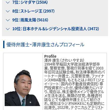
7位：シマダヤ（250A）
8位：ストレージ王（2997）
9位：雨風太陽（5616）
10位：日本ホテル＆レジデンシャル投資法人（3472）
優待弁護士・澤井康生さんプロフィール
Profile
澤井 康生（さわい やすお）
1994年早稲田大学政治経済学部卒
業、警察官僚、警視庁刑事を経て2003
年旧司法試験合格。秋法律事務所のパ
ートナー弁護士、元警察官僚、ファイナ
ンスMBA取得。もともとはJ-REIT（ジェ
イ・リート：国内の不動産投資信託）専
門投資家だったが、優待の魅力にハマ
り、現在は、株主優待メインで優待グル
メ生活を送る。無類の甘党。各種週刊
誌などでも優待弁護士として紹介さ
れ、現在はラジオNIKKEIにも定期的に
出演中。2022年、テクニカルアナリスト