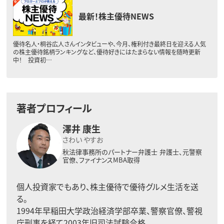
最新！株主優待NEWS
優待名人・桐谷広人さんインタビューや、今月、権利付き最終日を迎える人気
の株主優待銘柄ランキングなど、優待好きにはたまらない情報を随時更新
中！ 投資初…
著者プロフィール
澤井 康生
さわい やすお
秋法律事務所のパートナー弁護士
弁護士、元警察
官僚、ファイナンスMBA取得
個人投資家でもあり、株主優待で優待グルメ生活を送
る。
1994年早稲田大学政治経済学部卒業、警察官僚、警視
庁刑事を経て2003年旧司法試験合格。