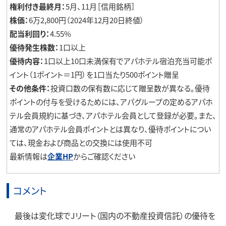
権利付き最終月：
5月、11月［信用銘柄］
株価：
6万2,800円（2024年12月20日終値）
配当利回り：
4.55%
優待発生株数：
1口以上
優待内容：
1口以上10口未満保有でアパホテル宿泊充当可能ポ
イント（1ポイント＝1円）を1口当たり500ポイント贈呈
その他条件：
投資口数の保有数に応じて贈呈数が異なる。優待
ポイントの付与を受けるためには、アパグループの定めるアパホ
テル会員規約に基づき、アパホテル会員として登録が必要。また、
通常のアパホテル会員ポイントとは異なり、優待ポイントについ
ては、現金および商品との交換には使用不可
最新情報は
企業HP
からご確認ください
コメント
最後は変化球でJリート（国内の不動産投資信託）の優待を