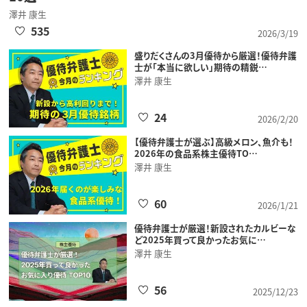
澤井 康生
535
2026/3/19
盛りだくさんの3月優待から厳選！優待弁護
士が「本当に欲しい」期待の精鋭…
澤井 康生
24
2026/2/20
【優待弁護士が選ぶ】高級メロン、魚介も！
2026年の食品系株主優待TO…
澤井 康生
60
2026/1/21
優待弁護士が厳選！新設されたカルビーな
ど2025年買って良かったお気に…
澤井 康生
56
2025/12/23