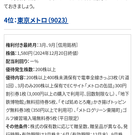
ておきましょう。
4位：
東京メトロ（9023）
権利付き最終月：
3月、9月［信用銘柄］
株価：
1,580円（2024年12月20日終値）
配当利回り：
ー%
優待発生株数：
200株以上
優待内容：
200株以上400株未満保有で電車全線きっぷ3枚（片道
1回）、3月のみ200株以上保有でECサイト「メトロの缶詰」300円
割引券1枚（3,000円以上の購入で利用可、回数制限なし）、「地下
鉄博物館」無料招待券5枚、「そば処めとろ庵」かき揚げトッピン
グ無料券3枚（350円以上で利用可）、「メトログリーン東陽町」ゴ
ルフ練習場入場無料券5枚（平日限定）
その他条件：
株式の保有数に応じて贈呈数、贈呈品が異なる。発
行時期・有効期限は3月株主：6月（有効期限：12月末）、9月株