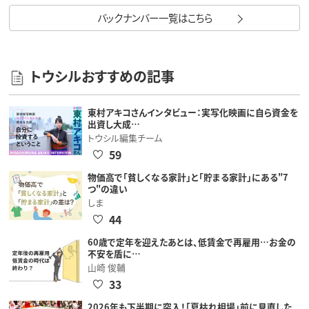
バックナンバー一覧はこちら
トウシルおすすめの記事
東村アキコさんインタビュー：実写化映画に自ら資金を
出資し大成…
トウシル編集チーム
59
物価高で「貧しくなる家計」と「貯まる家計」にある"7
つ"の違い
しま
44
60歳で定年を迎えたあとは、低賃金で再雇用…お金の
不安を盾に…
山崎 俊輔
33
2026年も下半期に突入！「夏枯れ相場」前に見直した