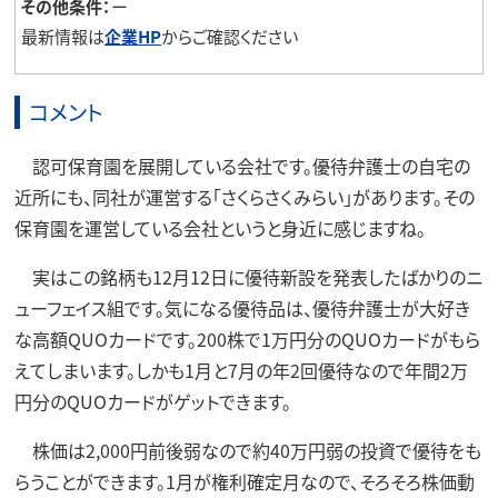
その他条件：
ー
最新情報は
企業HP
からご確認ください
コメント
認可保育園を展開している会社です。優待弁護士の自宅の
近所にも、同社が運営する「さくらさくみらい」があります。その
保育園を運営している会社というと身近に感じますね。
実はこの銘柄も12月12日に優待新設を発表したばかりのニ
ューフェイス組です。気になる優待品は、優待弁護士が大好き
な高額QUOカードです。200株で1万円分のQUOカードがもら
えてしまいます。しかも1月と7月の年2回優待なので年間2万
円分のQUOカードがゲットできます。
株価は2,000円前後弱なので約40万円弱の投資で優待をも
らうことができます。1月が権利確定月なので、そろそろ株価動